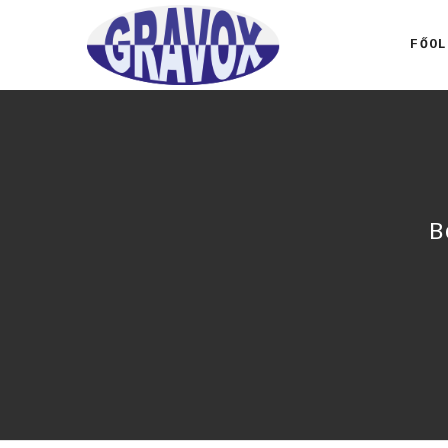
FŐOL
B