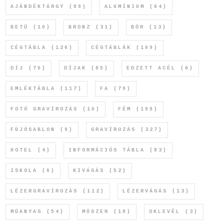
AJÁNDÉKTÁRGY
(89)
ALUMÍNIUM
(64)
BETŰ
(10)
BRONZ
(31)
BŐR
(13)
CÉGTÁBLA
(126)
CÉGTÁBLÁK
(109)
DÍJ
(70)
DÍJAK
(85)
EDZETT ACÉL
(6)
EMLÉKTÁBLA
(117)
FA
(79)
FOTÓ GRAVÍROZÁS
(10)
FÉM
(199)
FÚJÓSABLON
(9)
GRAVÍROZÁS
(327)
HOTEL
(4)
INFORMÁCIÓS TÁBLA
(83)
ISKOLA
(6)
KIVÁGÁS
(52)
LÉZERGRAVÍROZÁS
(112)
LÉZERVÁGÁS
(13)
MŰANYAG
(54)
MŰSZER
(18)
OKLEVÉL
(3)