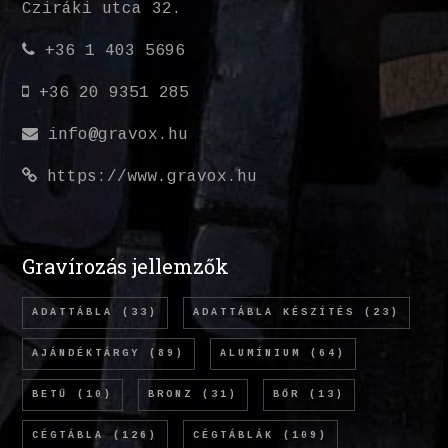
Cziráki utca 32.
+36 1 403 5696
+36 20 9351 285
info@gravox.hu
https://www.gravox.hu
Gravírozás jellemzők
ADATTÁBLA
(33)
ADATTÁBLA KÉSZÍTÉS
(23)
AJÁNDÉKTÁRGY
(89)
ALUMÍNIUM
(64)
BETŰ
(10)
BRONZ
(31)
BŐR
(13)
CÉGTÁBLA
(126)
CÉGTÁBLÁK
(109)