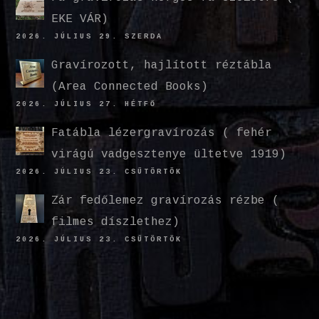
EKE VÁR)
2026. JÚLIUS 29. SZERDA
Gravírozott, hajlított réztábla
(Area Connected Books)
2026. JÚLIUS 27. HÉTFŐ
Fatábla lézergravírozás ( fehér
virágú vadgesztenye ültetve 1919)
2026. JÚLIUS 23. CSÜTÖRTÖK
Zár fedőlemez gravírozás rézbe (
filmes díszlethez)
2026. JÚLIUS 23. CSÜTÖRTÖK