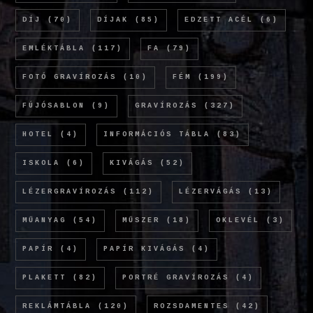
DÍJ
(70)
DÍJAK
(85)
EDZETT ACÉL
(6)
EMLÉKTÁBLA
(117)
FA
(79)
FOTÓ GRAVÍROZÁS
(10)
FÉM
(199)
FÚJÓSABLON
(9)
GRAVÍROZÁS
(327)
HOTEL
(4)
INFORMÁCIÓS TÁBLA
(83)
ISKOLA
(6)
KIVÁGÁS
(52)
LÉZERGRAVÍROZÁS
(112)
LÉZERVÁGÁS
(13)
MŰANYAG
(54)
MŰSZER
(18)
OKLEVÉL
(3)
PAPÍR
(4)
PAPÍR KIVÁGÁS
(4)
PLAKETT
(82)
PORTRÉ GRAVÍROZÁS
(4)
REKLÁMTÁBLA
(120)
ROZSDAMENTES
(42)