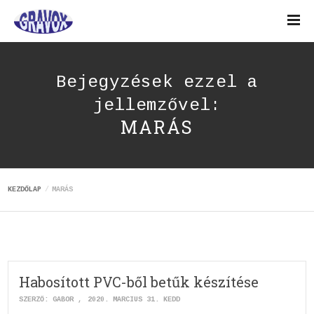
Bejegyzések ezzel a
jellemzővel:
MARÁS
KEZDŐLAP
MARÁS
Habosított PVC-ből betűk készítése
SZERZŐ:
GABOR
2020. MÁRCIUS 31. KEDD