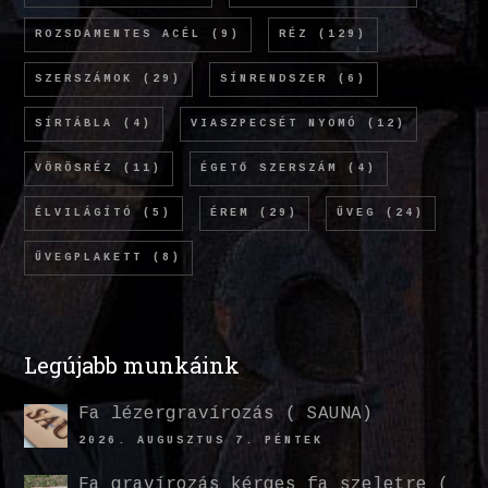
ROZSDAMENTES ACÉL
(9)
RÉZ
(129)
SZERSZÁMOK
(29)
SÍNRENDSZER
(6)
SÍRTÁBLA
(4)
VIASZPECSÉT NYOMÓ
(12)
VÖRÖSRÉZ
(11)
ÉGETŐ SZERSZÁM
(4)
ÉLVILÁGÍTÓ
(5)
ÉREM
(29)
ÜVEG
(24)
ÜVEGPLAKETT
(8)
Legújabb munkáink
Fa lézergravírozás ( SAUNA)
2026. AUGUSZTUS 7. PÉNTEK
Fa gravírozás kérges fa szeletre (