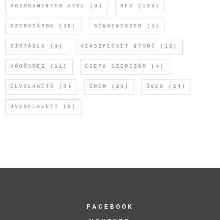
ROZSDAMENTES ACÉL
(9)
RÉZ
(129)
SZERSZÁMOK
(29)
SÍNRENDSZER
(6)
SÍRTÁBLA
(4)
VIASZPECSÉT NYOMÓ
(12)
VÖRÖSRÉZ
(11)
ÉGETŐ SZERSZÁM
(4)
ÉLVILÁGÍTÓ
(5)
ÉREM
(29)
ÜVEG
(24)
ÜVEGPLAKETT
(8)
FACEBOOK