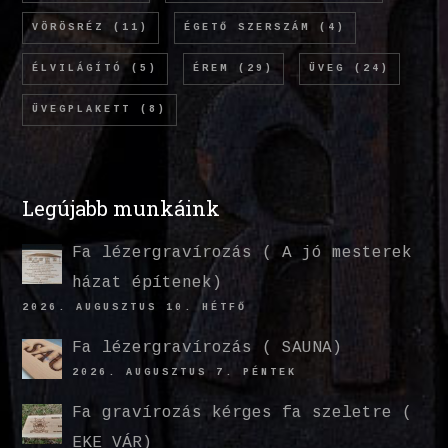
VÖRÖSRÉZ
(11)
ÉGETŐ SZERSZÁM
(4)
ÉLVILÁGÍTÓ
(5)
ÉREM
(29)
ÜVEG
(24)
ÜVEGPLAKETT
(8)
Legújabb munkáink
Fa lézergravírozás ( A jó mesterek
házat építenek)
2026. AUGUSZTUS 10. HÉTFŐ
Fa lézergravírozás ( SAUNA)
2026. AUGUSZTUS 7. PÉNTEK
Fa gravírozás kérges fa szeletre (
EKE VÁR)