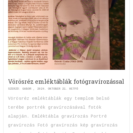
Vörösréz emléktáblák fotógravírozással
SZERZŐ:
GABOR
2024. OKTÓBER 21. HÉTFŐ
Vörösréz emléktáblák egy templom belső
terébe portrék gravírozásával fotók
alapján. Emléktábla gravírozás Portré
gravírozás Fotó gravírozás kép gravírozás