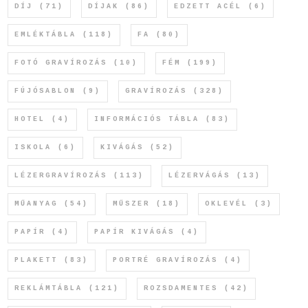
DÍJ
(71)
DÍJAK
(86)
EDZETT ACÉL
(6)
EMLÉKTÁBLA
(118)
FA
(80)
FOTÓ GRAVÍROZÁS
(10)
FÉM
(199)
FÚJÓSABLON
(9)
GRAVÍROZÁS
(328)
HOTEL
(4)
INFORMÁCIÓS TÁBLA
(83)
ISKOLA
(6)
KIVÁGÁS
(52)
LÉZERGRAVÍROZÁS
(113)
LÉZERVÁGÁS
(13)
MŰANYAG
(54)
MŰSZER
(18)
OKLEVÉL
(3)
PAPÍR
(4)
PAPÍR KIVÁGÁS
(4)
PLAKETT
(83)
PORTRÉ GRAVÍROZÁS
(4)
REKLÁMTÁBLA
(121)
ROZSDAMENTES
(42)