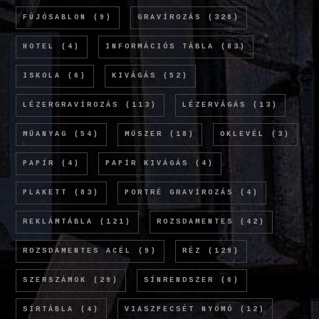
FÚJÓSABLON
(9)
GRAVÍROZÁS
(328)
HOTEL
(4)
INFORMÁCIÓS TÁBLA
(83)
ISKOLA
(6)
KIVÁGÁS
(52)
LÉZERGRAVÍROZÁS
(113)
LÉZERVÁGÁS
(13)
MŰANYAG
(54)
MŰSZER
(18)
OKLEVÉL
(3)
PAPÍR
(4)
PAPÍR KIVÁGÁS
(4)
PLAKETT
(83)
PORTRÉ GRAVÍROZÁS
(4)
REKLÁMTÁBLA
(121)
ROZSDAMENTES
(42)
ROZSDAMENTES ACÉL
(9)
RÉZ
(129)
SZERSZÁMOK
(29)
SÍNRENDSZER
(6)
SÍRTÁBLA
(4)
VIASZPECSÉT NYOMÓ
(12)