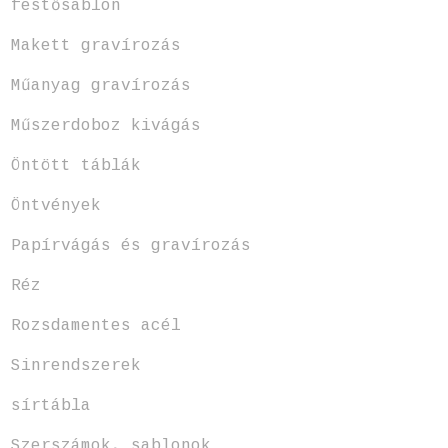
festősablon
Makett gravírozás
Műanyag gravírozás
Műszerdoboz kivágás
Öntött táblák
Öntvények
Papírvágás és gravírozás
Réz
Rozsdamentes acél
Sinrendszerek
sírtábla
Szerszámok, sablonok