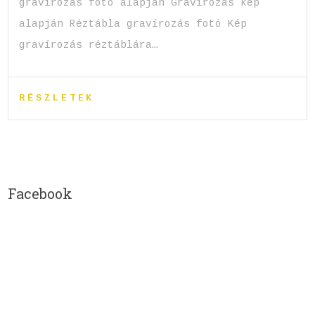
gravírozás fotó alapján Gravírozás kép
alapján Réztábla gravírozás fotó Kép
gravírozás réztáblára…
RÉSZLETEK
Facebook