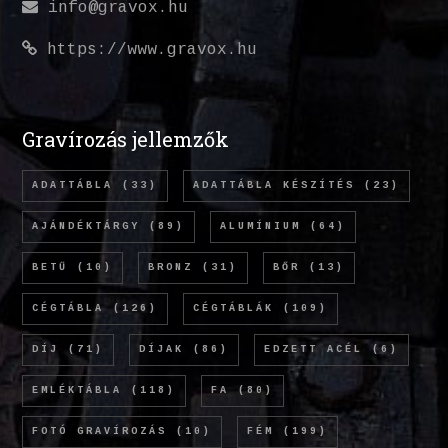
info@gravox.hu
https://www.gravox.hu
Gravírozás jellemzők
ADATTÁBLA
(33)
ADATTÁBLA KÉSZÍTÉS
(23)
AJÁNDÉKTÁRGY
(89)
ALUMÍNIUM
(64)
BETŰ
(10)
BRONZ
(31)
BŐR
(13)
CÉGTÁBLA
(126)
CÉGTÁBLÁK
(109)
DÍJ
(71)
DÍJAK
(86)
EDZETT ACÉL
(6)
EMLÉKTÁBLA
(118)
FA
(80)
FOTÓ GRAVÍROZÁS
(10)
FÉM
(199)