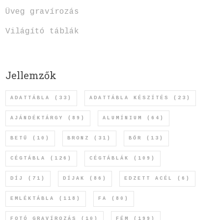
Üveg gravírozás
Világító táblák
Jellemzők
ADATTÁBLA
(33)
ADATTÁBLA KÉSZÍTÉS
(23)
AJÁNDÉKTÁRGY
(89)
ALUMÍNIUM
(64)
BETŰ
(10)
BRONZ
(31)
BŐR
(13)
CÉGTÁBLA
(126)
CÉGTÁBLÁK
(109)
DÍJ
(71)
DÍJAK
(86)
EDZETT ACÉL
(6)
EMLÉKTÁBLA
(118)
FA
(80)
FOTÓ GRAVÍROZÁS
(10)
FÉM
(199)