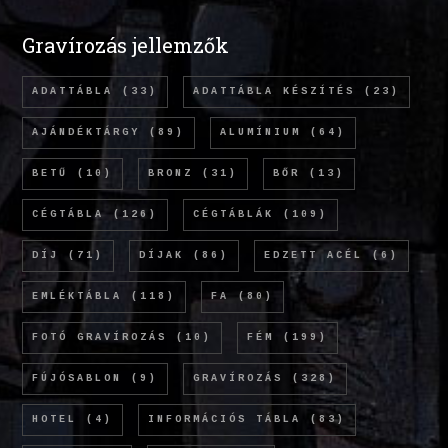
Gravírozás jellemzők
ADATTÁBLA
(33)
ADATTÁBLA KÉSZÍTÉS
(23)
AJÁNDÉKTÁRGY
(89)
ALUMÍNIUM
(64)
BETŰ
(10)
BRONZ
(31)
BŐR
(13)
CÉGTÁBLA
(126)
CÉGTÁBLÁK
(109)
DÍJ
(71)
DÍJAK
(86)
EDZETT ACÉL
(6)
EMLÉKTÁBLA
(118)
FA
(80)
FOTÓ GRAVÍROZÁS
(10)
FÉM
(199)
FÚJÓSABLON
(9)
GRAVÍROZÁS
(328)
HOTEL
(4)
INFORMÁCIÓS TÁBLA
(83)