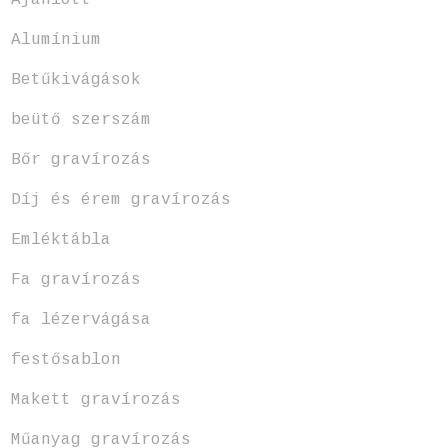
Ajánlott
Alumínium
Betűkivágások
beütő szerszám
Bőr gravírozás
Díj és érem gravírozás
Emléktábla
Fa gravírozás
fa lézervágása
festősablon
Makett gravírozás
Műanyag gravírozás