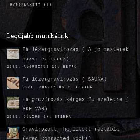
ÜVEGPLAKETT
(8)
Legújabb munkáink
Fa lézergravírozás ( A jó mesterek
házat építenek)
2026. AUGUSZTUS 10. HÉTFŐ
Fa lézergravírozás ( SAUNA)
2026. AUGUSZTUS 7. PÉNTEK
Fa gravírozás kérges fa szeletre (
EKE VÁR)
2026. JÚLIUS 29. SZERDA
Gravírozott, hajlított réztábla
(Area Connected Books)