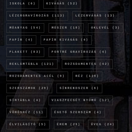
ISKOLA
(6)
KIVÁGÁS
(52)
LÉZERGRAVÍROZÁS
(113)
LÉZERVÁGÁS
(13)
MŰANYAG
(54)
MŰSZER
(18)
OKLEVÉL
(3)
PAPÍR
(4)
PAPÍR KIVÁGÁS
(4)
PLAKETT
(83)
PORTRÉ GRAVÍROZÁS
(4)
REKLÁMTÁBLA
(121)
ROZSDAMENTES
(42)
ROZSDAMENTES ACÉL
(9)
RÉZ
(129)
SZERSZÁMOK
(29)
SÍNRENDSZER
(6)
SÍRTÁBLA
(4)
VIASZPECSÉT NYOMÓ
(12)
VÖRÖSRÉZ
(11)
ÉGETŐ SZERSZÁM
(4)
ÉLVILÁGÍTÓ
(5)
ÉREM
(29)
ÜVEG
(24)