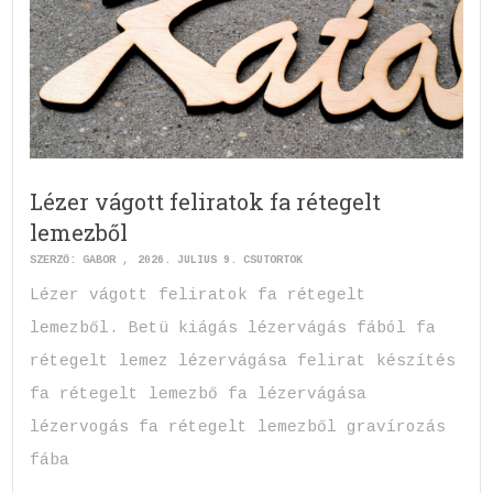
Lézer vágott feliratok fa rétegelt
lemezből
SZERZŐ:
GABOR
2026. JÚLIUS 9. CSÜTÖRTÖK
Lézer vágott feliratok fa rétegelt
lemezből. Betü kiágás lézervágás fából fa
rétegelt lemez lézervágása felirat készítés
fa rétegelt lemezbő fa lézervágása
lézervogás fa rétegelt lemezből gravírozás
fába