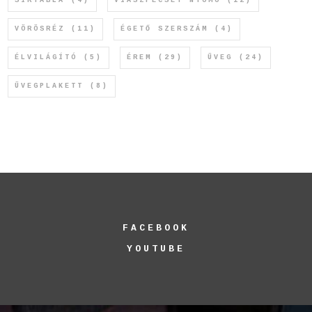
SÍRTÁBLA
(4)
VIASZPECSÉT NYOMÓ
(12)
VÖRÖSRÉZ
(11)
ÉGETŐ SZERSZÁM
(4)
ÉLVILÁGÍTÓ
(5)
ÉREM
(29)
ÜVEG
(24)
ÜVEGPLAKETT
(8)
FACEBOOK
YOUTUBE