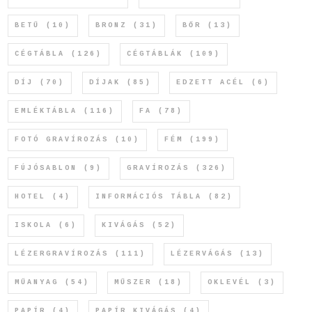
BETŰ
(10)
BRONZ
(31)
BŐR
(13)
CÉGTÁBLA
(126)
CÉGTÁBLÁK
(109)
DÍJ
(70)
DÍJAK
(85)
EDZETT ACÉL
(6)
EMLÉKTÁBLA
(116)
FA
(78)
FOTÓ GRAVÍROZÁS
(10)
FÉM
(199)
FÚJÓSABLON
(9)
GRAVÍROZÁS
(326)
HOTEL
(4)
INFORMÁCIÓS TÁBLA
(82)
ISKOLA
(6)
KIVÁGÁS
(52)
LÉZERGRAVÍROZÁS
(111)
LÉZERVÁGÁS
(13)
MŰANYAG
(54)
MŰSZER
(18)
OKLEVÉL
(3)
PAPÍR
(4)
PAPÍR KIVÁGÁS
(4)