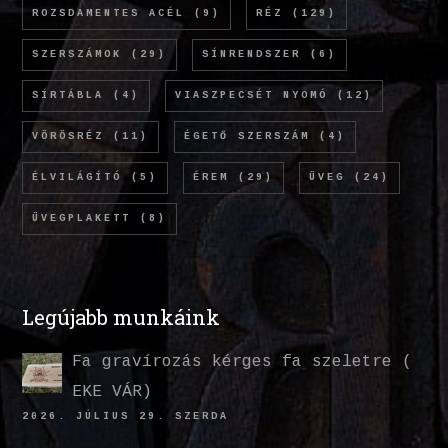
ROZSDAMENTES ACÉL
(9)
RÉZ
(129)
SZERSZÁMOK
(29)
SÍNRENDSZER
(6)
SÍRTÁBLA
(4)
VIASZPECSÉT NYOMÓ
(12)
VÖRÖSRÉZ
(11)
ÉGETŐ SZERSZÁM
(4)
ÉLVILÁGÍTÓ
(5)
ÉREM
(29)
ÜVEG
(24)
ÜVEGPLAKETT
(8)
Legújabb munkáink
Fa gravírozás kérges fa szeletre (
EKE VÁR)
2026. JÚLIUS 29. SZERDA