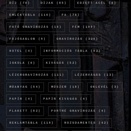
DÍJ
(70)
DÍJAK
(85)
EDZETT ACÉL
(6)
EMLÉKTÁBLA
(116)
FA
(78)
FOTÓ GRAVÍROZÁS
(10)
FÉM
(199)
FÚJÓSABLON
(9)
GRAVÍROZÁS
(326)
HOTEL
(4)
INFORMÁCIÓS TÁBLA
(82)
ISKOLA
(6)
KIVÁGÁS
(52)
LÉZERGRAVÍROZÁS
(111)
LÉZERVÁGÁS
(13)
MŰANYAG
(54)
MŰSZER
(18)
OKLEVÉL
(3)
PAPÍR
(4)
PAPÍR KIVÁGÁS
(4)
PLAKETT
(82)
PORTRÉ GRAVÍROZÁS
(4)
REKLÁMTÁBLA
(119)
ROZSDAMENTES
(42)