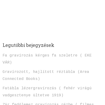
Legutóbbi bejegyzések
Fa gravírozás kérges fa szeletre ( EKE
VÁR)
Gravírozott, hajlított réztábla (Area
Connected Books)
Fatábla lézergravírozás ( fehér virágú
vadgesztenye ültetve 1919)
Zár fedőlemez gravírozás rézbe ( filmes