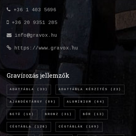
+36 1 403 5696
+36 20 9351 285
info@gravox.hu
https://www.gravox.hu
Gravírozás jellemzők
ADATTÁBLA
(33)
ADATTÁBLA KÉSZÍTÉS
(23)
AJÁNDÉKTÁRGY
(89)
ALUMÍNIUM
(64)
BETŰ
(10)
BRONZ
(31)
BŐR
(13)
CÉGTÁBLA
(126)
CÉGTÁBLÁK
(109)