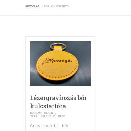
KEZDŐLAP
BŐR KULCSTARTÓ
Lézergravírozás bőr
kulcstartóra.
SZERZŐ:
GABOR
2026. JÚLIUS 7. KEDD
Gravírozott bőr