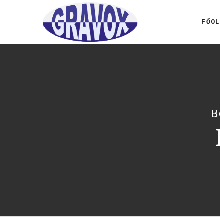
FŐOL
B