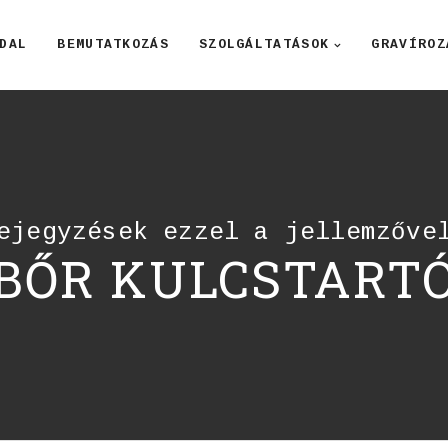
DAL
BEMUTATKOZÁS
SZOLGÁLTATÁSOK
GRAVÍROZ
ejegyzések ezzel a jellemzőve
BŐR KULCSTART