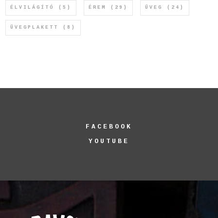
ÉLVILÁGÍTÓ
(5)
ÉREM
(29)
ÜVEG
(24)
ÜVEGPLAKETT
(8)
FACEBOOK
YOUTUBE