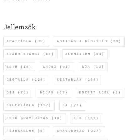
Jellemzők
ADATTÁBLA
(33)
ADATTÁBLA KÉSZÍTÉS
(23)
AJÁNDÉKTÁRGY
(89)
ALUMÍNIUM
(64)
BETŰ
(10)
BRONZ
(31)
BŐR
(13)
CÉGTÁBLA
(126)
CÉGTÁBLÁK
(109)
DÍJ
(70)
DÍJAK
(85)
EDZETT ACÉL
(6)
EMLÉKTÁBLA
(117)
FA
(79)
FOTÓ GRAVÍROZÁS
(10)
FÉM
(199)
FÚJÓSABLON
(9)
GRAVÍROZÁS
(327)