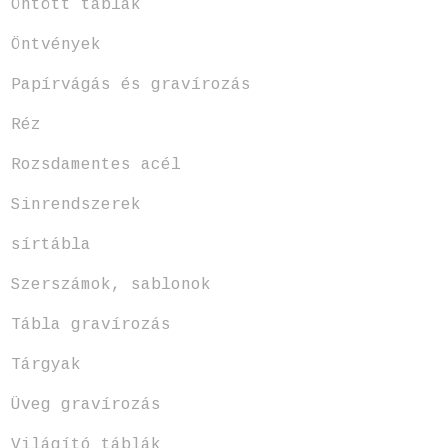
Öntött táblák
Öntvények
Papírvágás és gravírozás
Réz
Rozsdamentes acél
Sinrendszerek
sírtábla
Szerszámok, sablonok
Tábla gravírozás
Tárgyak
Üveg gravírozás
Világító táblák