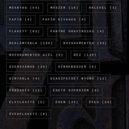
MŰANYAG
(54)
MŰSZER
(18)
OKLEVÉL
(3)
PAPÍR
(4)
PAPÍR KIVÁGÁS
(4)
PLAKETT
(82)
PORTRÉ GRAVÍROZÁS
(4)
REKLÁMTÁBLA
(120)
ROZSDAMENTES
(42)
ROZSDAMENTES ACÉL
(9)
RÉZ
(129)
SZERSZÁMOK
(29)
SÍNRENDSZER
(6)
SÍRTÁBLA
(4)
VIASZPECSÉT NYOMÓ
(12)
VÖRÖSRÉZ
(11)
ÉGETŐ SZERSZÁM
(4)
ÉLVILÁGÍTÓ
(5)
ÉREM
(29)
ÜVEG
(24)
ÜVEGPLAKETT
(8)