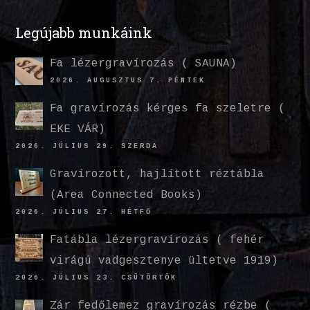
Legújabb munkáink
Fa lézergravírozás ( SAUNA)
2026. AUGUSZTUS 7. PÉNTEK
Fa gravírozás kérges fa szeletre (
EKE VÁR)
2026. JÚLIUS 29. SZERDA
Gravírozott, hajlított réztábla
(Area Connected Books)
2026. JÚLIUS 27. HÉTFŐ
Fatábla lézergravírozás ( fehér
virágú vadgesztenye ültetve 1919)
2026. JÚLIUS 23. CSÜTÖRTÖK
Zár fedőlemez gravírozás rézbe (