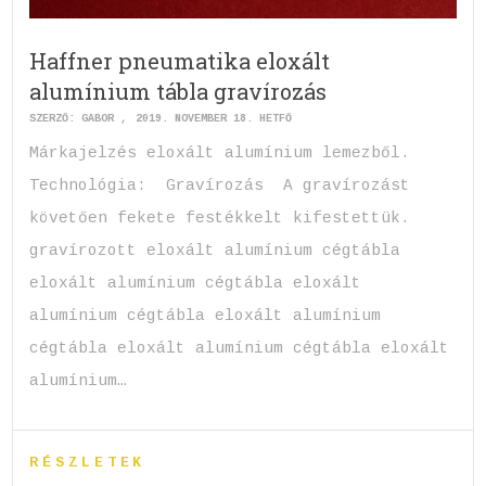
Haffner pneumatika eloxált
alumínium tábla gravírozás
SZERZŐ:
GABOR
2019. NOVEMBER 18. HÉTFŐ
Márkajelzés eloxált alumínium lemezből.
Technológia: Gravírozás A gravírozást
követően fekete festékkelt kifestettük.
gravírozott eloxált alumínium cégtábla
eloxált alumínium cégtábla eloxált
alumínium cégtábla eloxált alumínium
cégtábla eloxált alumínium cégtábla eloxált
alumínium…
RÉSZLETEK