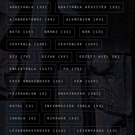
ADATTÁBLA
(33)
ADATTÁBLA KÉSZÍTÉS
(23)
AJÁNDÉKTÁRGY
(89)
ALUMÍNIUM
(64)
BETŰ
(10)
BRONZ
(31)
BŐR
(13)
CÉGTÁBLA
(126)
CÉGTÁBLÁK
(109)
DÍJ
(70)
DÍJAK
(85)
EDZETT ACÉL
(6)
EMLÉKTÁBLA
(117)
FA
(79)
FOTÓ GRAVÍROZÁS
(10)
FÉM
(199)
FÚJÓSABLON
(9)
GRAVÍROZÁS
(327)
HOTEL
(4)
INFORMÁCIÓS TÁBLA
(83)
ISKOLA
(6)
KIVÁGÁS
(52)
LÉZERGRAVÍROZÁS
(112)
LÉZERVÁGÁS
(13)