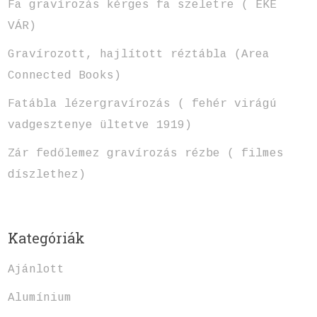
Fa gravírozás kérges fa szeletre ( EKE
VÁR)
Gravírozott, hajlított réztábla (Area
Connected Books)
Fatábla lézergravírozás ( fehér virágú
vadgesztenye ültetve 1919)
Zár fedőlemez gravírozás rézbe ( filmes
díszlethez)
Kategóriák
Ajánlott
Alumínium