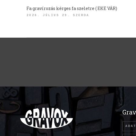
Fa gravírozás kérges fa szeletre ( EKE VÁR)
2026. JÚLIUS 29. SZERDA
Grav
ADA