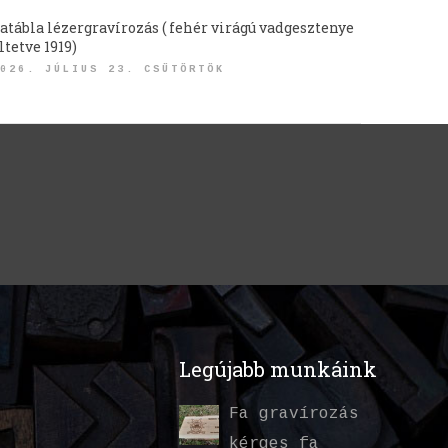
atábla lézergravírozás ( fehér virágú vadgesztenye
ltetve 1919)
026. JÚLIUS 23. CSÜTÖRTÖK
Legújabb munkáink
Fa gravírozás
kérges fa