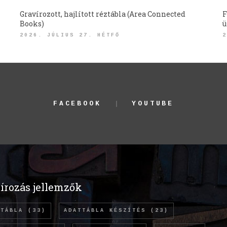
Gravírozott, hajlított réztábla (Area Connected
F
Books)
ü
2026. JÚLIUS 27. HÉTFŐ
2
FACEBOOK
YOUTUBE
írozás jellemzők
TTÁBLA
(33)
ADATTÁBLA KÉSZÍTÉS
(23)