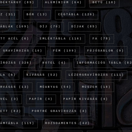
NDÉKTÁRGY
(89)
ALUMÍNIUM
(64)
BETŰ
(10)
NZ
(31)
BŐR
(13)
CÉGTÁBLA
(126)
TÁBLÁK
(109)
DÍJ
(70)
DÍJAK
(85)
ETT ACÉL
(6)
EMLÉKTÁBLA
(116)
FA
(78)
Ó GRAVÍROZÁS
(10)
FÉM
(199)
FÚJÓSABLON
(9)
VÍROZÁS
(326)
HOTEL
(4)
INFORMÁCIÓS TÁBLA
(82
OLA
(6)
KIVÁGÁS
(52)
LÉZERGRAVÍROZÁS
(111)
ERVÁGÁS
(13)
MŰANYAG
(54)
MŰSZER
(18)
EVÉL
(3)
PAPÍR
(4)
PAPÍR KIVÁGÁS
(4)
KETT
(82)
PORTRÉ GRAVÍROZÁS
(4)
LÁMTÁBLA
(119)
ROZSDAMENTES
(42)