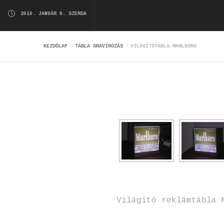
2010. JANUÁR 6. SZERDA
KEZDŐLAP
TÁBLA GRAVÍROZÁS
VILÁGÍTÓTÁBLA-MARLBORO
Világító reklámtábla 