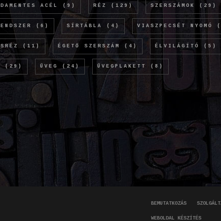
SDAMENTES ACÉL
(9)
RÉZ
(129)
SZERSZÁMOK
(29)
RENDSZER
(6)
SÍRTÁBLA
(4)
VIASZPECSÉT NYOMÓ
(
ÖSRÉZ
(11)
ÉGETŐ SZERSZÁM
(4)
ÉLVILÁGÍTÓ
(5)
M
(29)
ÜVEG
(24)
ÜVEGPLAKETT
(8)
BEMUTATKOZÁS
SZOLGÁLT
WEBOLDAL KÉSZÍTÉS