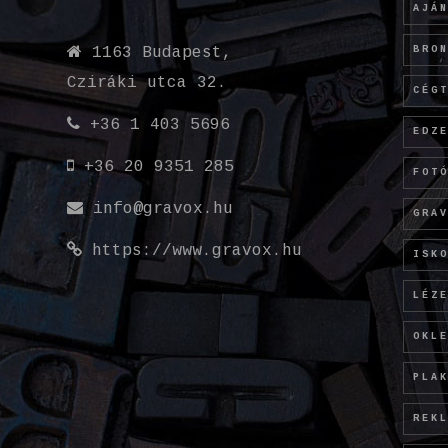
AJÁ
BRO
1163 Budapest,
Cziráki utca 32.
CÉG
+36 1 403 5696
EDZ
+36 20 9351 285
FOT
info@gravox.hu
GRA
https://www.gravox.hu
ISK
LÉZ
OKL
PLA
REK