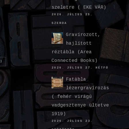
szeletre ( EKE VÁR)
2026. JÚLIUS 29.
SZERDA
Gravírozott,
hajlított
réztábla (Area
Connected Books)
)
2026. JÚLIUS 27. HÉTFŐ
Fatábla
lézergravírozás
( fehér virágú
vadgesztenye ültetve
1919)
2026. JÚLIUS 23.