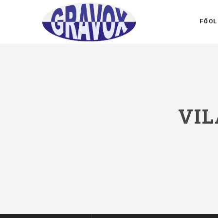
FŐOL
VI