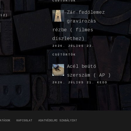
CSÜTÖRTÖK
Zár fedőlemez
12)
gravírozás
rézbe ( filmes
díszlethez)
2026. JÚLIUS 23.
CSÜTÖRTÖK
Acél beütő
szerszám ( AP )
2026. JÚLIUS 21. KEDD
ATÁSOK
KAPCSOLAT
ADATVÉDELMI SZABÁLYZAT