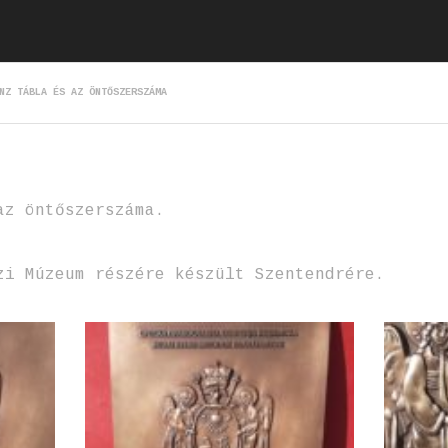
NZ TÁBLA ÉS AZ ÖNTŐSZERSZÁMA
az öntőszerszáma.
zi Múzeum részére készült Szentendrére.