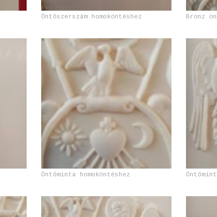
z
Öntőszerszám homoköntéshez
Bronz ö
Öntőminta homoköntéshez
Öntőmin