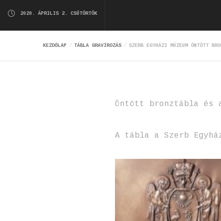
2020. ÁPRILIS 2. CSÜTÖRTÖK
KEZDŐLAP
TÁBLA GRAVÍROZÁS
SZERB EGYHÁZI MÚZEUM ÖNTÖTT BRO
Öntött bronztábla és 
A tábla a Szerb Egyhá