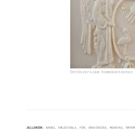
Öntőszerszám homoköntéshez
JELLEMZŐK:
BRONZ
EMLÉKTÁBLA
FÉM
GRAVÍROZÁS
MŰANYAG
ÖMTŐM