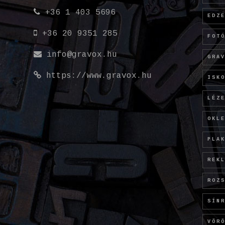
+36 1 403 5696
EDZ
+36 20 9351 285
FOT
info@gravox.hu
GRA
https://www.gravox.hu
ISK
LÉZ
OKL
PLA
REK
ROZ
SÍN
VÖR