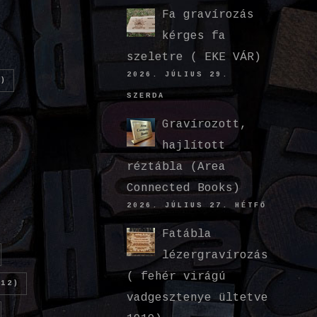
Fa gravírozás
kérges fa
szeletre ( EKE VÁR)
2026. JÚLIUS 29.
)
SZERDA
Gravírozott,
hajlított
réztábla (Area
Connected Books)
2026. JÚLIUS 27. HÉTFŐ
Fatábla
lézergravírozás
( fehér virágú
12)
vadgesztenye ültetve