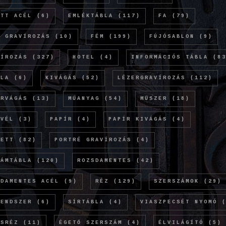
ETT ACÉL
(6)
EMLÉKTÁBLA
(117)
FA
(79)
Ó GRAVÍROZÁS
(10)
FÉM
(199)
FÚJÓSABLON
(9)
VÍROZÁS
(327)
HOTEL
(4)
INFORMÁCIÓS TÁBLA
(83
OLA
(6)
KIVÁGÁS
(52)
LÉZERGRAVÍROZÁS
(112)
ERVÁGÁS
(13)
MŰANYAG
(54)
MŰSZER
(18)
EVÉL
(3)
PAPÍR
(4)
PAPÍR KIVÁGÁS
(4)
KETT
(82)
PORTRÉ GRAVÍROZÁS
(4)
LÁMTÁBLA
(120)
ROZSDAMENTES
(42)
SDAMENTES ACÉL
(9)
RÉZ
(129)
SZERSZÁMOK
(29)
RENDSZER
(6)
SÍRTÁBLA
(4)
VIASZPECSÉT NYOMÓ
(
ÖSRÉZ
(11)
ÉGETŐ SZERSZÁM
(4)
ÉLVILÁGÍTÓ
(5)