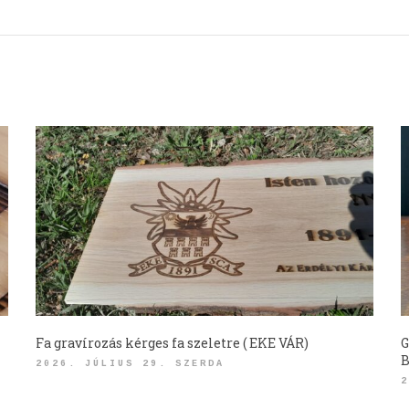
Fa gravírozás kérges fa szeletre ( EKE VÁR)
G
B
2026. JÚLIUS 29. SZERDA
2