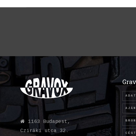
Grav
ADA
AJÁ
BRO
1163 Budapest,
Cziráki utca 32.
CÉG