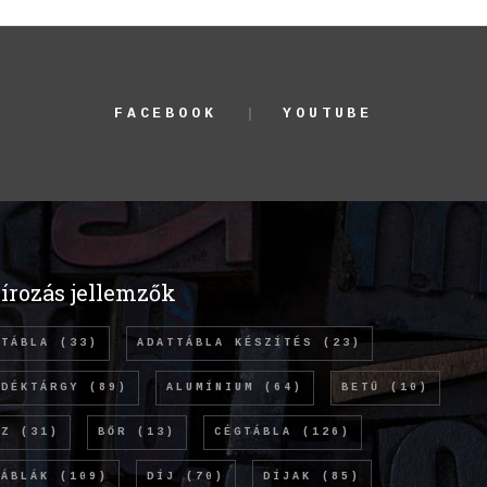
FACEBOOK
YOUTUBE
írozás jellemzők
TTÁBLA
(33)
ADATTÁBLA KÉSZÍTÉS
(23)
NDÉKTÁRGY
(89)
ALUMÍNIUM
(64)
BETŰ
(10)
NZ
(31)
BŐR
(13)
CÉGTÁBLA
(126)
TÁBLÁK
(109)
DÍJ
(70)
DÍJAK
(85)