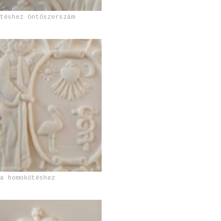
ntéshez öntőszerszám
ta homokötéshez