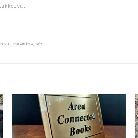
lakkozva.
TÁBLA
REKLÁMTÁBLA
RÉZ