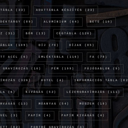
TTÁBLA
(33)
ADATTÁBLA KÉSZÍTÉS
(23)
NDÉKTÁRGY
(89)
ALUMÍNIUM
(64)
BETŰ
(10)
NZ
(31)
BŐR
(13)
CÉGTÁBLA
(126)
TÁBLÁK
(109)
DÍJ
(70)
DÍJAK
(85)
ETT ACÉL
(6)
EMLÉKTÁBLA
(116)
FA
(78)
Ó GRAVÍROZÁS
(10)
FÉM
(199)
FÚJÓSABLON
(9)
VÍROZÁS
(326)
HOTEL
(4)
INFORMÁCIÓS TÁBLA
(82
OLA
(6)
KIVÁGÁS
(52)
LÉZERGRAVÍROZÁS
(111)
ERVÁGÁS
(13)
MŰANYAG
(54)
MŰSZER
(18)
EVÉL
(3)
PAPÍR
(4)
PAPÍR KIVÁGÁS
(4)
KETT
(82)
PORTRÉ GRAVÍROZÁS
(4)