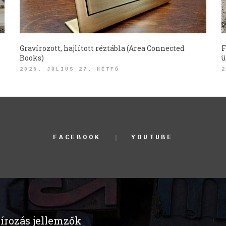
Gravírozott, hajlított réztábla (Area Connected
F
Books)
ü
2026. JÚLIUS 27. HÉTFŐ
2
FACEBOOK
YOUTUBE
írozás jellemzők