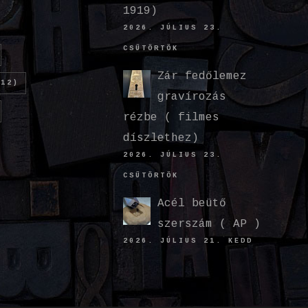
1919)
2026. JÚLIUS 23.
CSÜTÖRTÖK
Zár fedőlemez
12)
gravírozás
rézbe ( filmes
díszlethez)
2026. JÚLIUS 23.
CSÜTÖRTÖK
Acél beütő
szerszám ( AP )
2026. JÚLIUS 21. KEDD