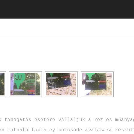
s támogatás esetére vállaljuk a réz és műanya
en látható tábla ey bölcsőde avatására készül