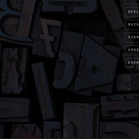
REK
ROZ
SÍN
VÖR
ÉRE