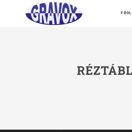
FŐOL
RÉZTÁB