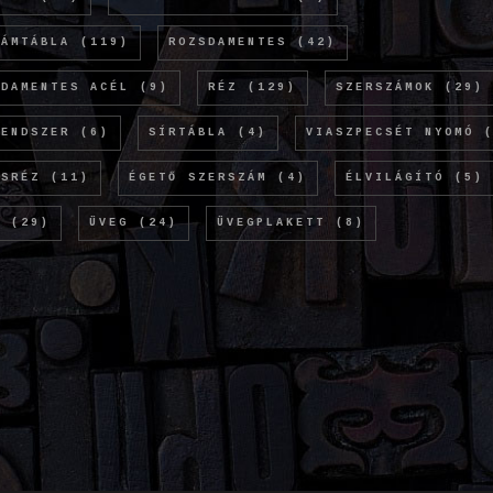
LÁMTÁBLA
(119)
ROZSDAMENTES
(42)
SDAMENTES ACÉL
(9)
RÉZ
(129)
SZERSZÁMOK
(29)
RENDSZER
(6)
SÍRTÁBLA
(4)
VIASZPECSÉT NYOMÓ
(
ÖSRÉZ
(11)
ÉGETŐ SZERSZÁM
(4)
ÉLVILÁGÍTÓ
(5)
M
(29)
ÜVEG
(24)
ÜVEGPLAKETT
(8)