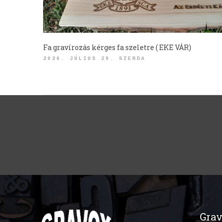
Fa gravírozás kérges fa szeletre ( EKE VÁR)
2026. JÚLIUS 29. SZERDA
Grav