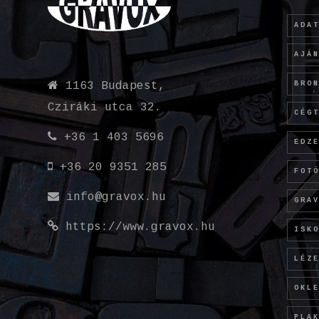
ADA
AJÁ
BRO
1163 Budapest,
Cziráki utca 32.
CÉG
+36 1 403 5696
EDZ
+36 20 9351 285
FOT
info@gravox.hu
GRA
https://www.gravox.hu
ISK
LÉZ
OKL
PLA