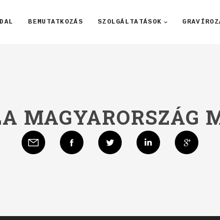
DAL
BEMUTATKOZÁS
SZOLGÁLTATÁSOK
GRAVÍROZ
LA MAGYARORSZÁG 