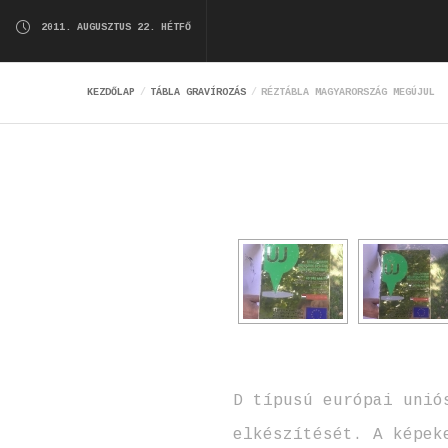
2011. AUGUSZTUS 22. HÉTFŐ
KEZDŐLAP
TÁBLA GRAVÍROZÁS
RÉZTÁBLA MAGYARORSZÁG MEGÚJUL
D típusú európai unió
elkészítését. A képek