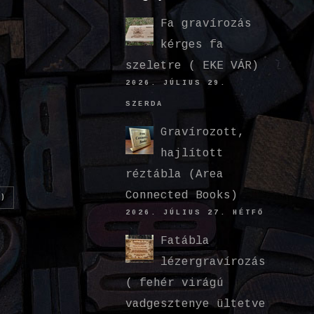
Fa gravírozás
kérges fa
szeletre ( EKE VÁR)
2026. JÚLIUS 29.
SZERDA
Gravírozott,
hajlított
réztábla (Area
Connected Books)
)
2026. JÚLIUS 27. HÉTFŐ
Fatábla
lézergravírozás
( fehér virágú
vadgesztenye ültetve