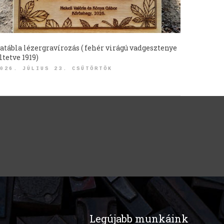
atábla lézergravírozás ( fehér virágú vadgesztenye
ltetve 1919)
026. JÚLIUS 23. CSÜTÖRTÖK
Legújabb munkáink