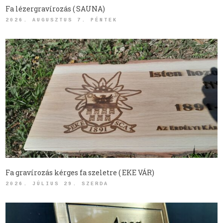
Fa lézergravírozás ( SAUNA)
2026. AUGUSZTUS 7. PÉNTEK
Fa gravírozás kérges fa szeletre ( EKE VÁR)
2026. JÚLIUS 29. SZERDA