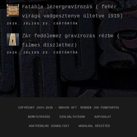
Fatábla lézergravírozás ( fehér
virágú vadgesztenye ültetve 1919)
2026. JÚLIUS 23. CSÜTÖRTÖK
Zár fedőlemez gravírozás rézbe (
filmes díszlethez)
2026. JÚLIUS 23. CSÜTÖRTÖK
COPYRIGHT 1994-2026 - GRAVOX KFT. MINDEN JOG FENNTARTVA
BEMUTATKOZÁS
SZOLGÁLTATÁSOK
KAPCSOLAT
ADATVÉDELMI SZABÁLYZAT
WEBOLDAL KÉSZÍTÉS