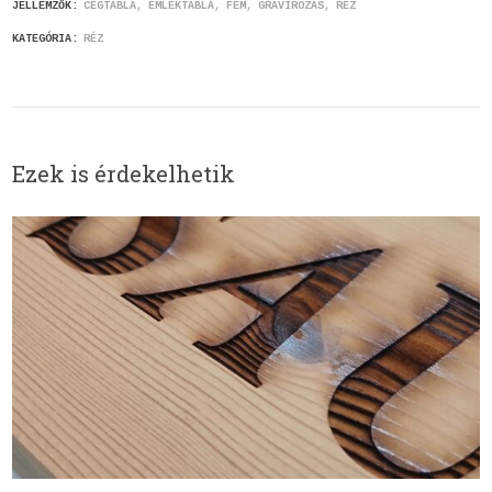
JELLEMZŐK:
CÉGTÁBLA
EMLÉKTÁBLA
FÉM
GRAVÍROZÁS
RÉZ
KATEGÓRIA:
RÉZ
Ezek is érdekelhetik