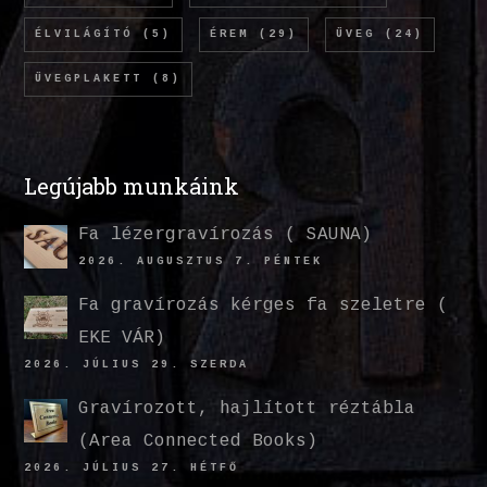
ÉLVILÁGÍTÓ
(5)
ÉREM
(29)
ÜVEG
(24)
ÜVEGPLAKETT
(8)
Legújabb munkáink
Fa lézergravírozás ( SAUNA)
2026. AUGUSZTUS 7. PÉNTEK
Fa gravírozás kérges fa szeletre (
EKE VÁR)
2026. JÚLIUS 29. SZERDA
Gravírozott, hajlított réztábla
(Area Connected Books)
2026. JÚLIUS 27. HÉTFŐ