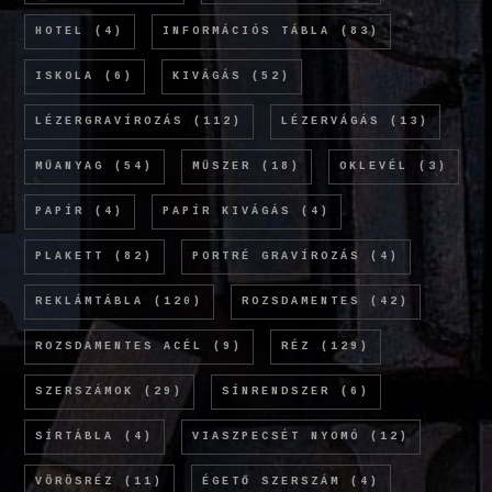
HOTEL
(4)
INFORMÁCIÓS TÁBLA
(83)
ISKOLA
(6)
KIVÁGÁS
(52)
LÉZERGRAVÍROZÁS
(112)
LÉZERVÁGÁS
(13)
MŰANYAG
(54)
MŰSZER
(18)
OKLEVÉL
(3)
PAPÍR
(4)
PAPÍR KIVÁGÁS
(4)
PLAKETT
(82)
PORTRÉ GRAVÍROZÁS
(4)
REKLÁMTÁBLA
(120)
ROZSDAMENTES
(42)
ROZSDAMENTES ACÉL
(9)
RÉZ
(129)
SZERSZÁMOK
(29)
SÍNRENDSZER
(6)
SÍRTÁBLA
(4)
VIASZPECSÉT NYOMÓ
(12)
VÖRÖSRÉZ
(11)
ÉGETŐ SZERSZÁM
(4)