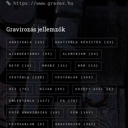
https://www.gravox.hu
Gravírozás jellemzők
ADATTÁBLA
(33)
ADATTÁBLA KÉSZÍTÉS
(23)
AJÁNDÉKTÁRGY
(89)
ALUMÍNIUM
(64)
BETŰ
(10)
BRONZ
(31)
BŐR
(13)
CÉGTÁBLA
(126)
CÉGTÁBLÁK
(109)
DÍJ
(70)
DÍJAK
(85)
EDZETT ACÉL
(6)
EMLÉKTÁBLA
(117)
FA
(79)
FOTÓ GRAVÍROZÁS
(10)
FÉM
(199)
FÚJÓSABLON
(9)
GRAVÍROZÁS
(327)