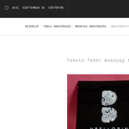
2021. SZEPTEMBER 30. CSÜTÖRTÖK
KEZDŐLAP
TÁBLA GRAVÍROZÁS
MŰANYAG GRAVÍROZÁS
GRAVÍROZOT
Fekete-fehér műanyag 