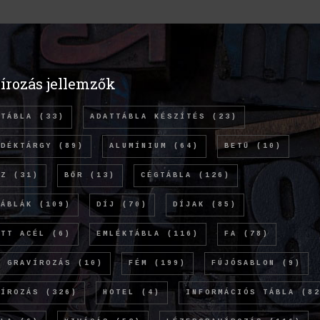
írozás jellemzők
TTÁBLA
(33)
ADATTÁBLA KÉSZÍTÉS
(23)
NDÉKTÁRGY
(89)
ALUMÍNIUM
(64)
BETŰ
(10)
NZ
(31)
BŐR
(13)
CÉGTÁBLA
(126)
TÁBLÁK
(109)
DÍJ
(70)
DÍJAK
(85)
ETT ACÉL
(6)
EMLÉKTÁBLA
(116)
FA
(78)
Ó GRAVÍROZÁS
(10)
FÉM
(199)
FÚJÓSABLON
(9)
VÍROZÁS
(326)
HOTEL
(4)
INFORMÁCIÓS TÁBLA
(82