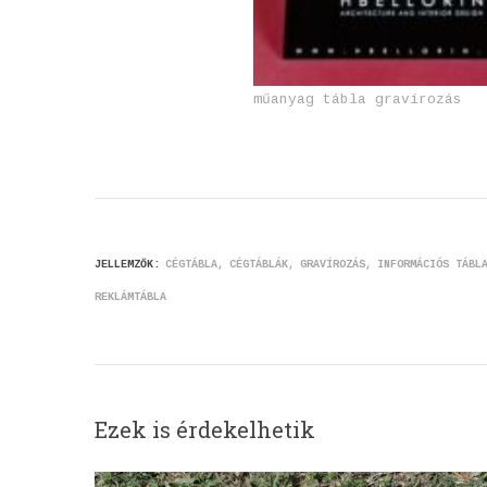
műanyag tábla gravírozás
JELLEMZŐK:
CÉGTÁBLA
CÉGTÁBLÁK
GRAVÍROZÁS
INFORMÁCIÓS TÁBL
REKLÁMTÁBLA
Ezek is érdekelhetik