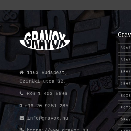
Grav
ADA
AJÁ
BRO
1163 Budapest,
Cziráki utca 32.
CÉG
+36 1 403 5696
EDZ
+36 20 9351 285
FOT
info@gravox.hu
GRA
https://www.gravox.hu