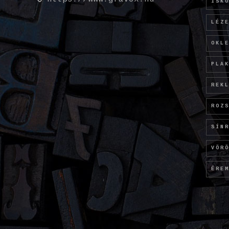
ISK
LÉZ
OKL
PLA
REK
ROZ
SÍN
VÖR
ÉRE