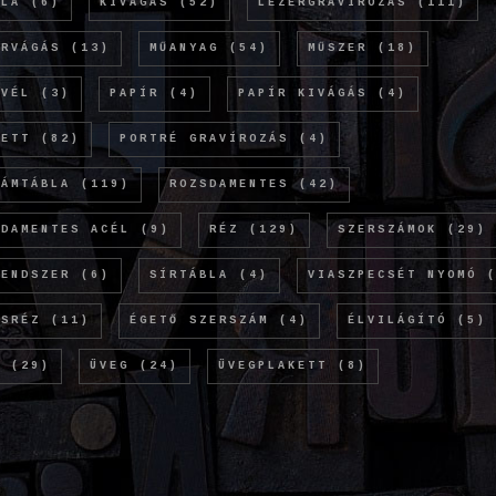
OLA
(6)
KIVÁGÁS
(52)
LÉZERGRAVÍROZÁS
(111)
ERVÁGÁS
(13)
MŰANYAG
(54)
MŰSZER
(18)
EVÉL
(3)
PAPÍR
(4)
PAPÍR KIVÁGÁS
(4)
KETT
(82)
PORTRÉ GRAVÍROZÁS
(4)
LÁMTÁBLA
(119)
ROZSDAMENTES
(42)
SDAMENTES ACÉL
(9)
RÉZ
(129)
SZERSZÁMOK
(29)
RENDSZER
(6)
SÍRTÁBLA
(4)
VIASZPECSÉT NYOMÓ
(
ÖSRÉZ
(11)
ÉGETŐ SZERSZÁM
(4)
ÉLVILÁGÍTÓ
(5)
M
(29)
ÜVEG
(24)
ÜVEGPLAKETT
(8)