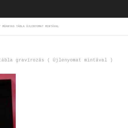
T MŰANYAG TÁBLA ÚJLENYOMAT MINTÁVAL
tábla gravírozás ( Újlenyomat mintával )