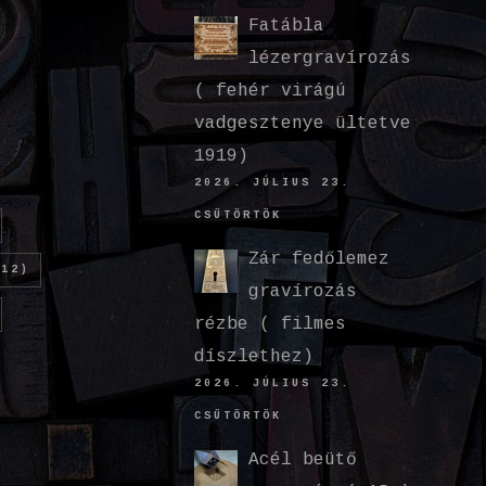
Fatábla
lézergravírozás
( fehér virágú
vadgesztenye ültetve
1919)
2026. JÚLIUS 23.
CSÜTÖRTÖK
Zár fedőlemez
12)
gravírozás
rézbe ( filmes
díszlethez)
2026. JÚLIUS 23.
CSÜTÖRTÖK
Acél beütő