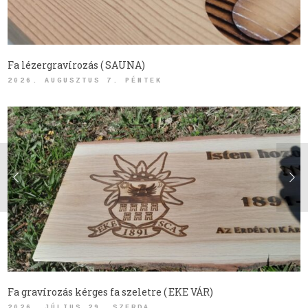
Fa lézergravírozás ( SAUNA)
2026. AUGUSZTUS 7. PÉNTEK
Fa gravírozás kérges fa szeletre ( EKE VÁR)
2026. JÚLIUS 29. SZERDA