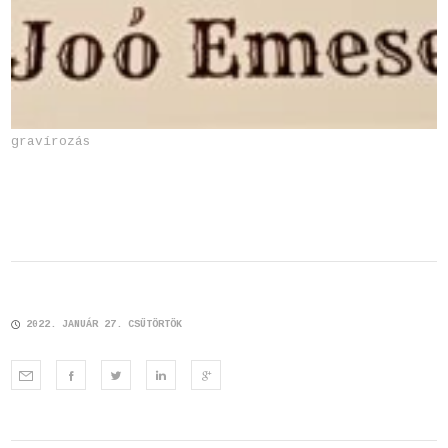
gravírozás
2022. JANUÁR 27. CSÜTÖRTÖK