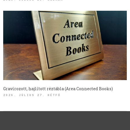
Gravírozott, hajlított réztábla (Area Connected Books)
2026. JÚLIUS 27. HÉTFŐ