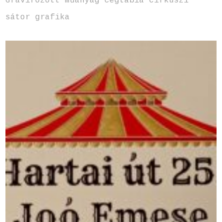
Gravírozott műanyag cégtábla cirkuszi
sátor grafika