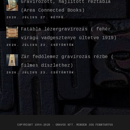
Gravírozott, hajlított réztábla
(Area Connected Books)
2026. JÚLIUS 27. HÉTFŐ
Fatábla lézergravírozás ( fehér
virágú vadgesztenye ültetve 1919)
2026. JÚLIUS 23. CSÜTÖRTÖK
Zár fedőlemez gravírozás rézbe (
filmes díszlethez)
2026. JÚLIUS 23. CSÜTÖRTÖK
COPYRIGHT 1994-2026 - GRAVOX KFT. MINDEN JOG FENNTARTVA