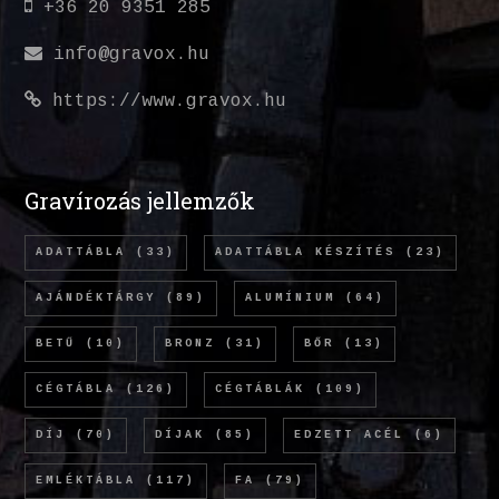
+36 20 9351 285
info@gravox.hu
https://www.gravox.hu
Gravírozás jellemzők
ADATTÁBLA
(33)
ADATTÁBLA KÉSZÍTÉS
(23)
AJÁNDÉKTÁRGY
(89)
ALUMÍNIUM
(64)
BETŰ
(10)
BRONZ
(31)
BŐR
(13)
CÉGTÁBLA
(126)
CÉGTÁBLÁK
(109)
DÍJ
(70)
DÍJAK
(85)
EDZETT ACÉL
(6)
EMLÉKTÁBLA
(117)
FA
(79)