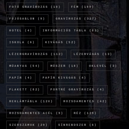
FOTÓ GRAVÍROZÁS
(10)
FÉM
(199)
FÚJÓSABLON
(9)
GRAVÍROZÁS
(327)
HOTEL
(4)
INFORMÁCIÓS TÁBLA
(83)
ISKOLA
(6)
KIVÁGÁS
(52)
LÉZERGRAVÍROZÁS
(112)
LÉZERVÁGÁS
(13)
MŰANYAG
(54)
MŰSZER
(18)
OKLEVÉL
(3)
PAPÍR
(4)
PAPÍR KIVÁGÁS
(4)
PLAKETT
(82)
PORTRÉ GRAVÍROZÁS
(4)
REKLÁMTÁBLA
(120)
ROZSDAMENTES
(42)
ROZSDAMENTES ACÉL
(9)
RÉZ
(129)
SZERSZÁMOK
(29)
SÍNRENDSZER
(6)