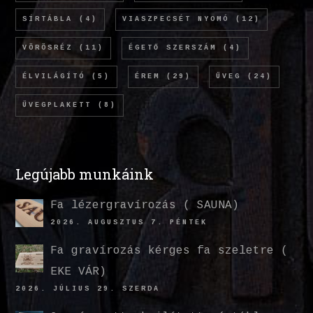
SÍRTÁBLA
(4)
VIASZPECSÉT NYOMÓ
(12)
VÖRÖSRÉZ
(11)
ÉGETŐ SZERSZÁM
(4)
ÉLVILÁGÍTÓ
(5)
ÉREM
(29)
ÜVEG
(24)
ÜVEGPLAKETT
(8)
Legújabb munkáink
Fa lézergravírozás ( SAUNA)
2026. AUGUSZTUS 7. PÉNTEK
Fa gravírozás kérges fa szeletre (
EKE VÁR)
2026. JÚLIUS 29. SZERDA