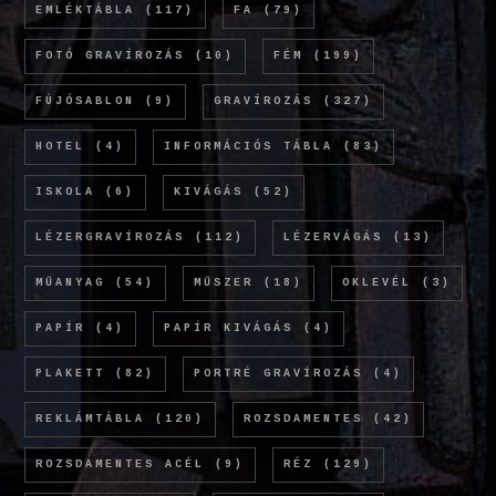
EMLÉKTÁBLA
(117)
FA
(79)
FOTÓ GRAVÍROZÁS
(10)
FÉM
(199)
FÚJÓSABLON
(9)
GRAVÍROZÁS
(327)
HOTEL
(4)
INFORMÁCIÓS TÁBLA
(83)
ISKOLA
(6)
KIVÁGÁS
(52)
LÉZERGRAVÍROZÁS
(112)
LÉZERVÁGÁS
(13)
MŰANYAG
(54)
MŰSZER
(18)
OKLEVÉL
(3)
PAPÍR
(4)
PAPÍR KIVÁGÁS
(4)
PLAKETT
(82)
PORTRÉ GRAVÍROZÁS
(4)
REKLÁMTÁBLA
(120)
ROZSDAMENTES
(42)
ROZSDAMENTES ACÉL
(9)
RÉZ
(129)