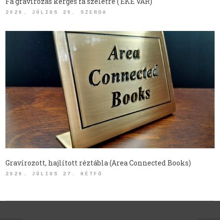
Fa gravírozás kérges fa szeletre ( EKE VÁR)
2026. JÚLIUS 29. SZERDA
Gravírozott, hajlított réztábla (Area Connected Books)
2026. JÚLIUS 27. HÉTFŐ