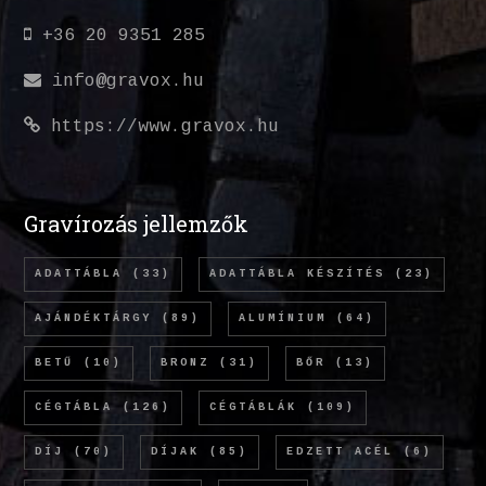
+36 20 9351 285
info@gravox.hu
https://www.gravox.hu
Gravírozás jellemzők
ADATTÁBLA
(33)
ADATTÁBLA KÉSZÍTÉS
(23)
AJÁNDÉKTÁRGY
(89)
ALUMÍNIUM
(64)
BETŰ
(10)
BRONZ
(31)
BŐR
(13)
CÉGTÁBLA
(126)
CÉGTÁBLÁK
(109)
DÍJ
(70)
DÍJAK
(85)
EDZETT ACÉL
(6)