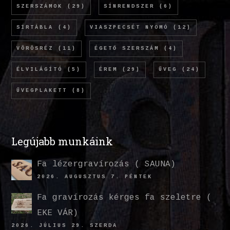
SZERSZÁMOK
(29)
SÍNRENDSZER
(6)
SÍRTÁBLA
(4)
VIASZPECSÉT NYOMÓ
(12)
VÖRÖSRÉZ
(11)
ÉGETŐ SZERSZÁM
(4)
ÉLVILÁGÍTÓ
(5)
ÉREM
(29)
ÜVEG
(24)
ÜVEGPLAKETT
(8)
Legújabb munkáink
Fa lézergravírozás ( SAUNA)
2026. AUGUSZTUS 7. PÉNTEK
Fa gravírozás kérges fa szeletre (
EKE VÁR)
2026. JÚLIUS 29. SZERDA