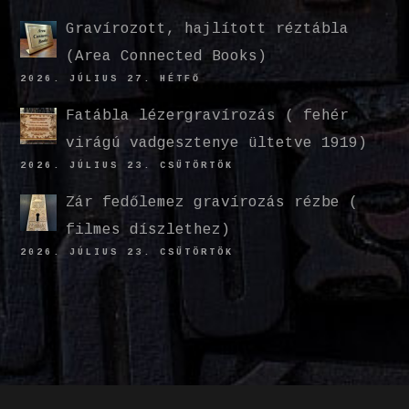
Gravírozott, hajlított réztábla
(Area Connected Books)
2026. JÚLIUS 27. HÉTFŐ
Fatábla lézergravírozás ( fehér
virágú vadgesztenye ültetve 1919)
2026. JÚLIUS 23. CSÜTÖRTÖK
Zár fedőlemez gravírozás rézbe (
filmes díszlethez)
2026. JÚLIUS 23. CSÜTÖRTÖK