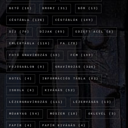
BETŰ
(10)
BRONZ
(31)
BŐR
(13)
CÉGTÁBLA
(126)
CÉGTÁBLÁK
(109)
DÍJ
(70)
DÍJAK
(85)
EDZETT ACÉL
(6)
EMLÉKTÁBLA
(116)
FA
(78)
FOTÓ GRAVÍROZÁS
(10)
FÉM
(199)
FÚJÓSABLON
(9)
GRAVÍROZÁS
(326)
HOTEL
(4)
INFORMÁCIÓS TÁBLA
(82)
ISKOLA
(6)
KIVÁGÁS
(52)
LÉZERGRAVÍROZÁS
(111)
LÉZERVÁGÁS
(13)
MŰANYAG
(54)
MŰSZER
(18)
OKLEVÉL
(3)
PAPÍR
(4)
PAPÍR KIVÁGÁS
(4)