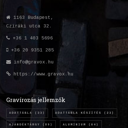
1163 Budapest,
Cziráki utca 32.
+36 1 403 5696
+36 20 9351 285
info@gravox.hu
https://www.gravox.hu
Gravírozás jellemzők
ADATTÁBLA
(33)
ADATTÁBLA KÉSZÍTÉS
(23)
AJÁNDÉKTÁRGY
(89)
ALUMÍNIUM
(64)