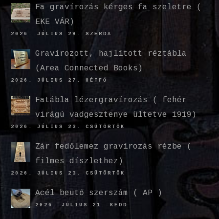
Fa gravírozás kérges fa szeletre (
EKE VÁR)
2026. JÚLIUS 29. SZERDA
Gravírozott, hajlított réztábla
(Area Connected Books)
2026. JÚLIUS 27. HÉTFŐ
Fatábla lézergravírozás ( fehér
virágú vadgesztenye ültetve 1919)
2026. JÚLIUS 23. CSÜTÖRTÖK
Zár fedőlemez gravírozás rézbe (
filmes díszlethez)
2026. JÚLIUS 23. CSÜTÖRTÖK
Acél beütő szerszám ( AP )
2026. JÚLIUS 21. KEDD