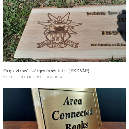
Fa gravírozás kérges fa szeletre ( EKE VÁR)
2026. JÚLIUS 29. SZERDA