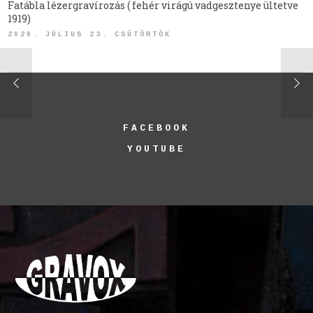
Fatábla lézergravírozás ( fehér virágú vadgesztenye ültetve
1919)
2026. JÚLIUS 23. CSÜTÖRTÖK
FACEBOOK
YOUTUBE