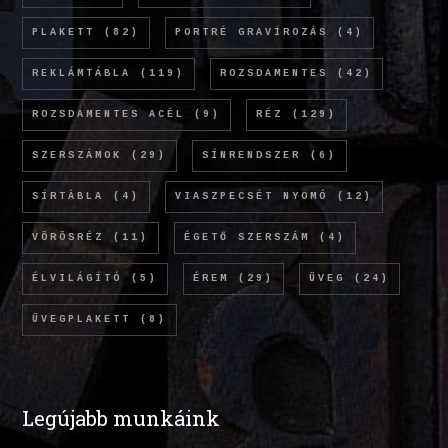
PLAKETT
(82)
PORTRÉ GRAVÍROZÁS
(4)
REKLÁMTÁBLA
(119)
ROZSDAMENTES
(42)
ROZSDAMENTES ACÉL
(9)
RÉZ
(129)
SZERSZÁMOK
(29)
SÍNRENDSZER
(6)
SÍRTÁBLA
(4)
VIASZPECSÉT NYOMÓ
(12)
VÖRÖSRÉZ
(11)
ÉGETŐ SZERSZÁM
(4)
ÉLVILÁGÍTÓ
(5)
ÉREM
(29)
ÜVEG
(24)
ÜVEGPLAKETT
(8)
Legújabb munkáink