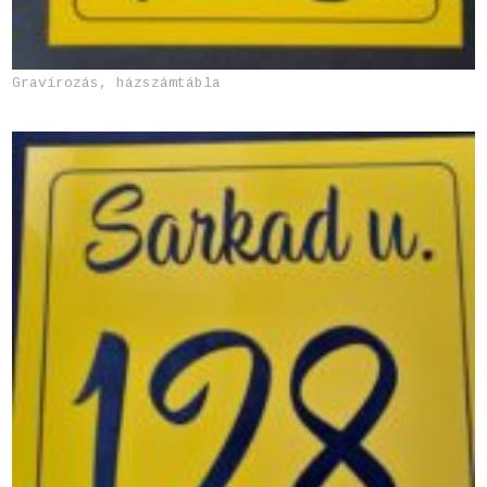
Gravírozás, házszámtábla