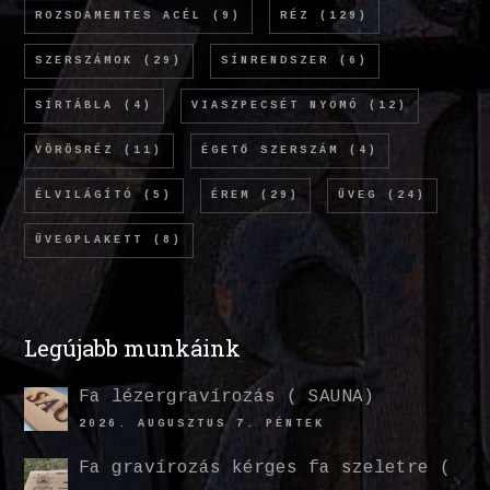
ROZSDAMENTES ACÉL
(9)
RÉZ
(129)
SZERSZÁMOK
(29)
SÍNRENDSZER
(6)
SÍRTÁBLA
(4)
VIASZPECSÉT NYOMÓ
(12)
VÖRÖSRÉZ
(11)
ÉGETŐ SZERSZÁM
(4)
ÉLVILÁGÍTÓ
(5)
ÉREM
(29)
ÜVEG
(24)
ÜVEGPLAKETT
(8)
Legújabb munkáink
Fa lézergravírozás ( SAUNA)
2026. AUGUSZTUS 7. PÉNTEK
Fa gravírozás kérges fa szeletre (