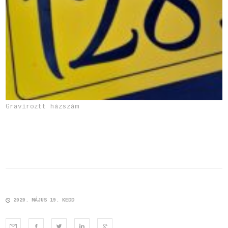
Gravíroztt házszám
2020. MÁJUS 19. KEDD