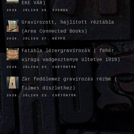
EKE VÁR)
2026. JÚLIUS 29. SZERDA
Gravírozott, hajlított réztábla
(Area Connected Books)
2026. JÚLIUS 27. HÉTFŐ
Fatábla lézergravírozás ( fehér
virágú vadgesztenye ültetve 1919)
2026. JÚLIUS 23. CSÜTÖRTÖK
Zár fedőlemez gravírozás rézbe (
filmes díszlethez)
2026. JÚLIUS 23. CSÜTÖRTÖK