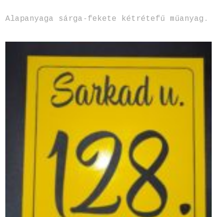
Alapanyaga sárga-fekete kétrétefű műanyag.