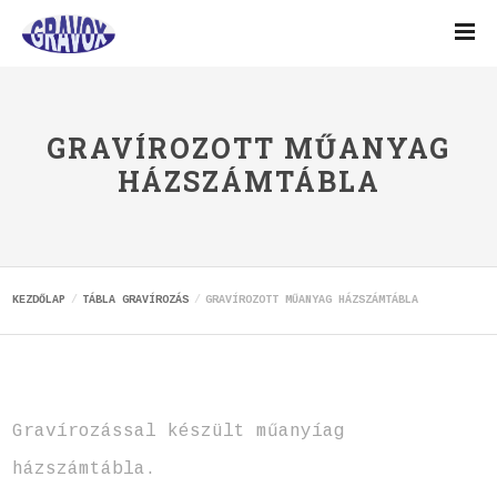
GRAVÍROZOTT MŰANYAG
HÁZSZÁMTÁBLA
KEZDŐLAP
TÁBLA GRAVÍROZÁS
GRAVÍROZOTT MŰANYAG HÁZSZÁMTÁBLA
Gravírozással készült műanyíag
házszámtábla.