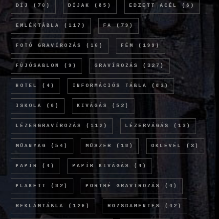
DÍJ
(70)
DÍJAK
(85)
EDZETT ACÉL
(6)
EMLÉKTÁBLA
(117)
FA
(79)
FOTÓ GRAVÍROZÁS
(10)
FÉM
(199)
FÚJÓSABLON
(9)
GRAVÍROZÁS
(327)
HOTEL
(4)
INFORMÁCIÓS TÁBLA
(83)
ISKOLA
(6)
KIVÁGÁS
(52)
LÉZERGRAVÍROZÁS
(112)
LÉZERVÁGÁS
(13)
MŰANYAG
(54)
MŰSZER
(18)
OKLEVÉL
(3)
PAPÍR
(4)
PAPÍR KIVÁGÁS
(4)
PLAKETT
(82)
PORTRÉ GRAVÍROZÁS
(4)
REKLÁMTÁBLA
(120)
ROZSDAMENTES
(42)