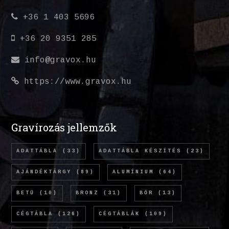
+36 1 403 5696
+36 20 9351 285
info@gravox.hu
https://www.gravox.hu
Gravírozás jellemzők
ADATTÁBLA
(33)
ADATTÁBLA KÉSZÍTÉS
(23)
AJÁNDÉKTÁRGY
(89)
ALUMÍNIUM
(64)
BETŰ
(10)
BRONZ
(31)
BŐR
(13)
CÉGTÁBLA
(126)
CÉGTÁBLÁK
(109)