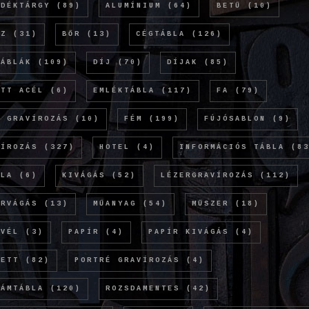
NDÉKTÁRGY
(89)
ALUMÍNIUM
(64)
BETŰ
(10)
NZ
(31)
BŐR
(13)
CÉGTÁBLA
(126)
TÁBLÁK
(109)
DÍJ
(70)
DÍJAK
(85)
ETT ACÉL
(6)
EMLÉKTÁBLA
(117)
FA
(79)
Ó GRAVÍROZÁS
(10)
FÉM
(199)
FÚJÓSABLON
(9)
VÍROZÁS
(327)
HOTEL
(4)
INFORMÁCIÓS TÁBLA
(83
OLA
(6)
KIVÁGÁS
(52)
LÉZERGRAVÍROZÁS
(112)
ERVÁGÁS
(13)
MŰANYAG
(54)
MŰSZER
(18)
EVÉL
(3)
PAPÍR
(4)
PAPÍR KIVÁGÁS
(4)
KETT
(82)
PORTRÉ GRAVÍROZÁS
(4)
LÁMTÁBLA
(120)
ROZSDAMENTES
(42)