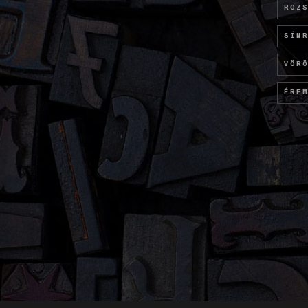
ROZ
SÍN
VÖR
ÉRE