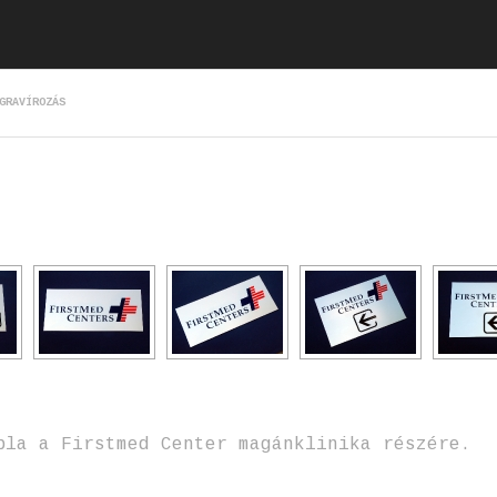
GRAVÍROZÁS
bla a Firstmed Center magánklinika részére.