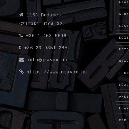
AJÁ
BRO
1163 Budapest,
Cziráki utca 32.
CÉG
+36 1 403 5696
EDZ
+36 20 9351 285
FOT
info@gravox.hu
GRA
https://www.gravox.hu
ISK
LÉZ
OKL
PLA
REK