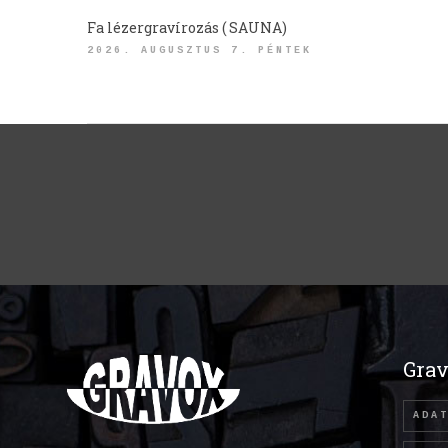
Fa lézergravírozás ( SAUNA)
2026. AUGUSZTUS 7. PÉNTEK
Grav
ADA