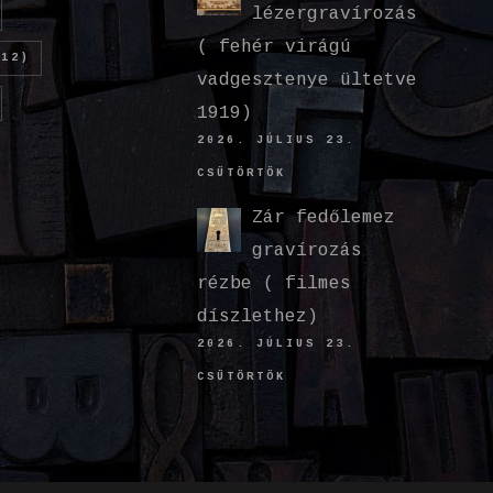
lézergravírozás
( fehér virágú
12)
vadgesztenye ültetve
1919)
2026. JÚLIUS 23.
CSÜTÖRTÖK
Zár fedőlemez
gravírozás
rézbe ( filmes
díszlethez)
2026. JÚLIUS 23.
CSÜTÖRTÖK