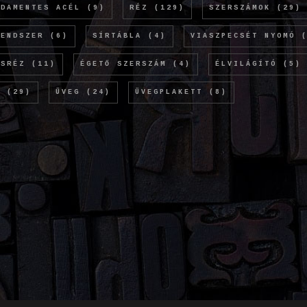
SDAMENTES ACÉL
(9)
RÉZ
(129)
SZERSZÁMOK
(29)
RENDSZER
(6)
SÍRTÁBLA
(4)
VIASZPECSÉT NYOMÓ
(
ÖSRÉZ
(11)
ÉGETŐ SZERSZÁM
(4)
ÉLVILÁGÍTÓ
(5)
M
(29)
ÜVEG
(24)
ÜVEGPLAKETT
(8)