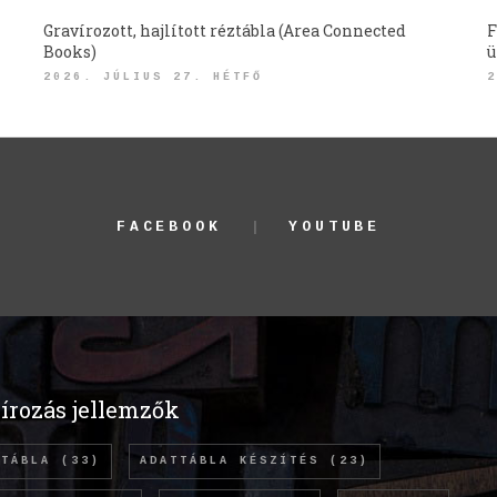
Gravírozott, hajlított réztábla (Area Connected
F
Books)
ü
2026. JÚLIUS 27. HÉTFŐ
2
FACEBOOK
YOUTUBE
írozás jellemzők
TTÁBLA
(33)
ADATTÁBLA KÉSZÍTÉS
(23)