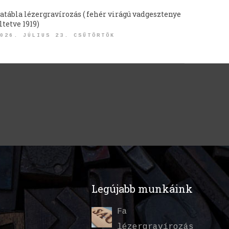
atábla lézergravírozás ( fehér virágú vadgesztenye
ltetve 1919)
026. JÚLIUS 23. CSÜTÖRTÖK
Legújabb munkáink
Fa
lézergravírozás