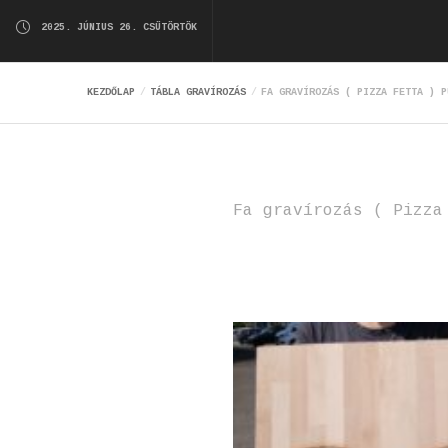
2025. JÚNIUS 26. CSÜTÖRTÖK
KEZDŐLAP
TÁBLA GRAVÍROZÁS
FA GRAVÍROZÁS ( PIZZA FETTA ) P
Fa gravírozás ( Pizza