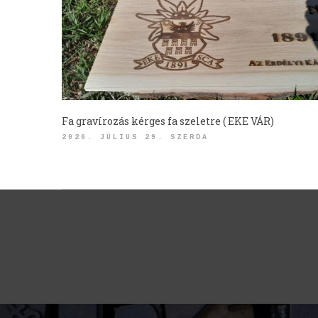
Fa gravírozás kérges fa szeletre ( EKE VÁR)
2026. JÚLIUS 29. SZERDA