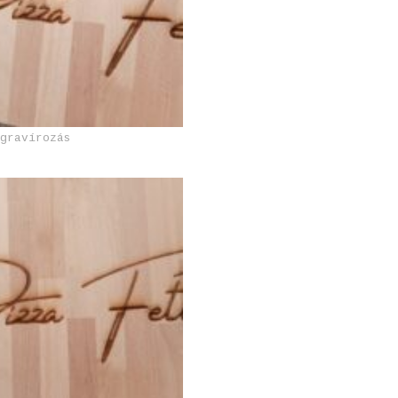
rgravírozás