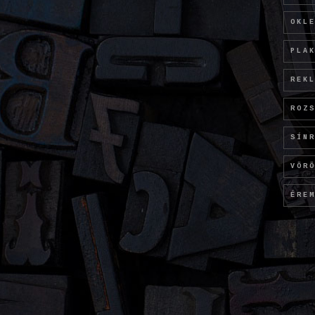
OKL
PLA
REK
ROZ
SÍN
VÖR
ÉRE