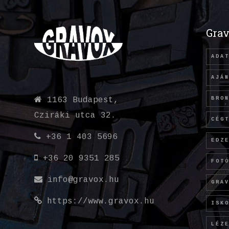
Grav
ADA
AJÁ
BRO
1163 Budapest,
Cziráki utca 32.
CÉG
+36 1 403 5696
EDZ
+36 20 9351 285
FOT
info@gravox.hu
GRA
https://www.gravox.hu
ISK
LÉZ