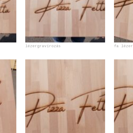
lézergravírozás
fa léze