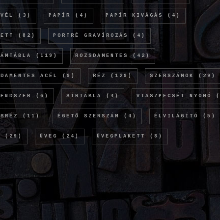
EVÉL
(3)
PAPÍR
(4)
PAPÍR KIVÁGÁS
(4)
KETT
(82)
PORTRÉ GRAVÍROZÁS
(4)
LÁMTÁBLA
(119)
ROZSDAMENTES
(42)
SDAMENTES ACÉL
(9)
RÉZ
(129)
SZERSZÁMOK
(29)
RENDSZER
(6)
SÍRTÁBLA
(4)
VIASZPECSÉT NYOMÓ
(
ÖSRÉZ
(11)
ÉGETŐ SZERSZÁM
(4)
ÉLVILÁGÍTÓ
(5)
M
(29)
ÜVEG
(24)
ÜVEGPLAKETT
(8)