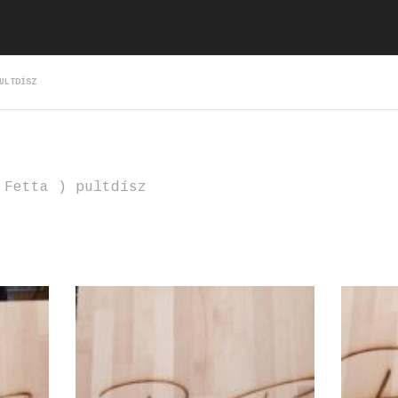
ULTDÍSZ
 Fetta ) pultdísz