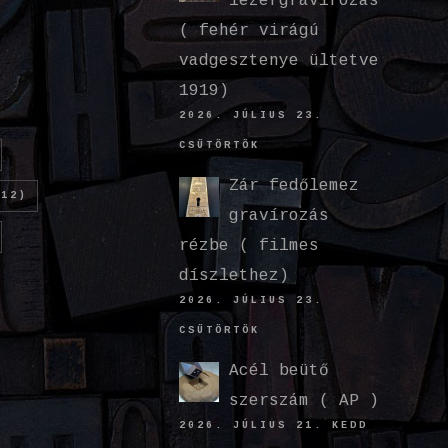
lézergravírozás
( fehér virágú
vadgesztenye ültetve
1919)
2026. JÚLIUS 23.
CSÜTÖRTÖK
Zár fedőlemez
12)
gravírozás
rézbe ( filmes
díszlethez)
2026. JÚLIUS 23.
CSÜTÖRTÖK
Acél beütő
szerszám ( AP )
2026. JÚLIUS 21. KEDD