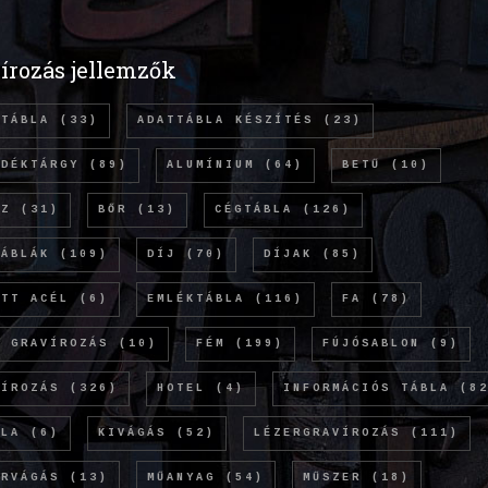
írozás jellemzők
TTÁBLA
(33)
ADATTÁBLA KÉSZÍTÉS
(23)
NDÉKTÁRGY
(89)
ALUMÍNIUM
(64)
BETŰ
(10)
NZ
(31)
BŐR
(13)
CÉGTÁBLA
(126)
TÁBLÁK
(109)
DÍJ
(70)
DÍJAK
(85)
ETT ACÉL
(6)
EMLÉKTÁBLA
(116)
FA
(78)
Ó GRAVÍROZÁS
(10)
FÉM
(199)
FÚJÓSABLON
(9)
VÍROZÁS
(326)
HOTEL
(4)
INFORMÁCIÓS TÁBLA
(82
OLA
(6)
KIVÁGÁS
(52)
LÉZERGRAVÍROZÁS
(111)
ERVÁGÁS
(13)
MŰANYAG
(54)
MŰSZER
(18)