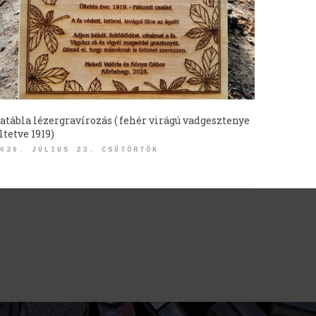
atábla lézergravírozás ( fehér virágú vadgesztenye
ltetve 1919)
026. JÚLIUS 23. CSÜTÖRTÖK