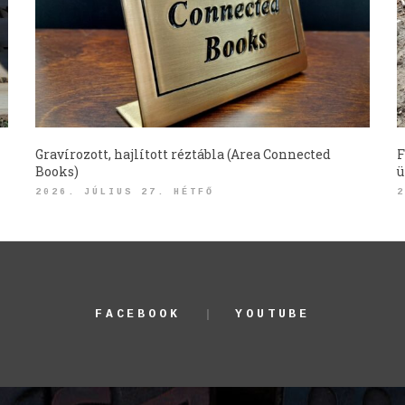
Gravírozott, hajlított réztábla (Area Connected
F
Books)
ü
2026. JÚLIUS 27. HÉTFŐ
2
FACEBOOK
YOUTUBE