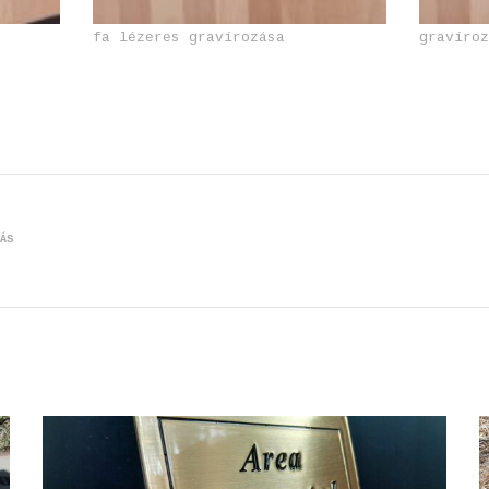
fa lézeres gravírozása
gravíro
ÁS