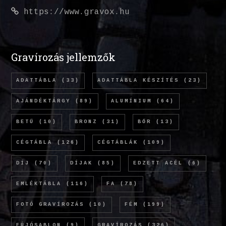
https://www.gravox.hu
Gravírozás jellemzők
ADATTÁBLA
(33)
ADATTÁBLA KÉSZÍTÉS
(23)
AJÁNDÉKTÁRGY
(89)
ALUMÍNIUM
(64)
BETŰ
(10)
BRONZ
(31)
BŐR
(13)
CÉGTÁBLA
(126)
CÉGTÁBLÁK
(109)
DÍJ
(70)
DÍJAK
(85)
EDZETT ACÉL
(6)
EMLÉKTÁBLA
(116)
FA
(78)
FOTÓ GRAVÍROZÁS
(10)
FÉM
(199)
FÚJÓSABLON
(9)
GRAVÍROZÁS
(326)