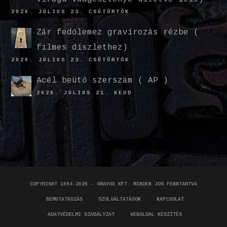
2026. JÚLIUS 23. CSÜTÖRTÖK
Zár fedőlemez gravírozás rézbe (
filmes díszlethez)
2026. JÚLIUS 23. CSÜTÖRTÖK
Acél beütő szerszám ( AP )
2026. JÚLIUS 21. KEDD
COPYRIGHT 1994-2026 - GRAVOX KFT. MINDEN JOG FENNTARTVA
BEMUTATKOZÁS
SZOLGÁLTATÁSOK
KAPCSOLAT
ADATVÉDELMI SZABÁLYZAT
WEBOLDAL KÉSZÍTÉS