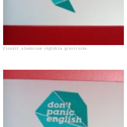
Eloxált alumínium cégtábla gravírozás