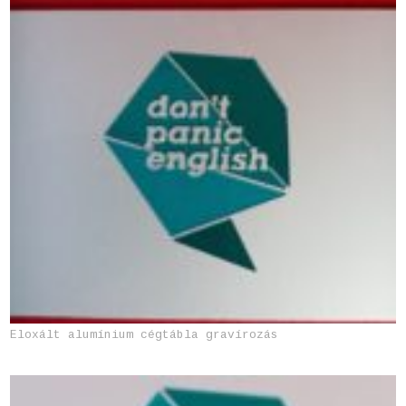
Eloxált alumínium cégtábla gravírozás