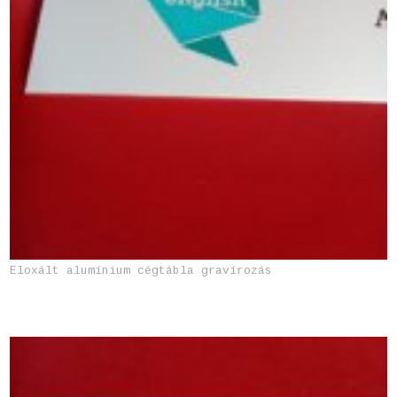
Eloxált alumínium cégtábla gravírozás