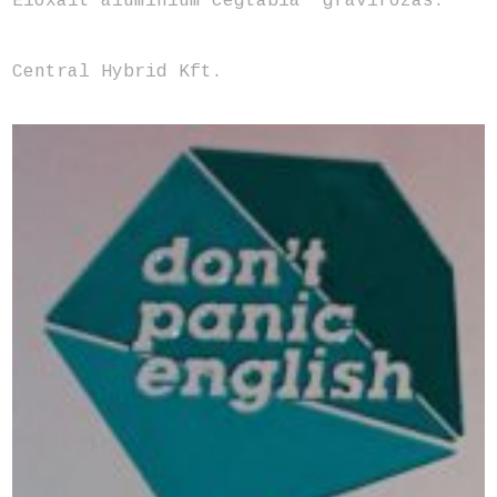
Eloxált alumínium cégtábla gravírozás.
Central Hybrid Kft.