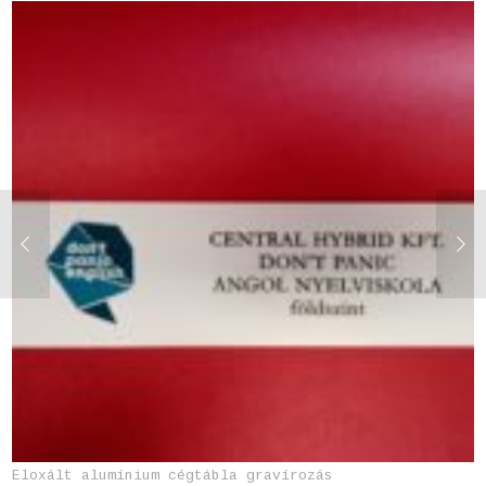
Eloxált alumínium cégtábla gravírozás