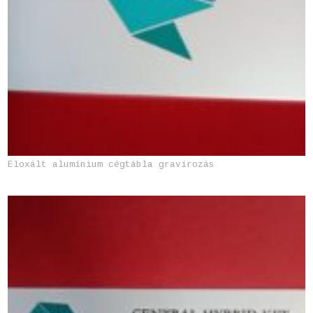
Eloxált alumínium cégtábla gravírozás