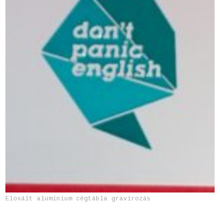
Eloxált alumínium cégtábla gravírozás