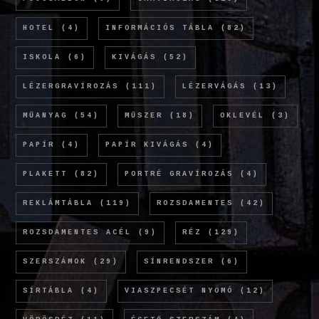
HOTEL
(4)
INFORMÁCIÓS TÁBLA
(82)
ISKOLA
(6)
KIVÁGÁS
(52)
LÉZERGRAVÍROZÁS
(111)
LÉZERVÁGÁS
(13)
MŰANYAG
(54)
MŰSZER
(18)
OKLEVÉL
(3)
PAPÍR
(4)
PAPÍR KIVÁGÁS
(4)
PLAKETT
(82)
PORTRÉ GRAVÍROZÁS
(4)
REKLÁMTÁBLA
(119)
ROZSDAMENTES
(42)
ROZSDAMENTES ACÉL
(9)
RÉZ
(129)
SZERSZÁMOK
(29)
SÍNRENDSZER
(6)
SÍRTÁBLA
(4)
VIASZPECSÉT NYOMÓ
(12)