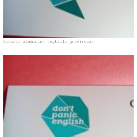
Eloxált alumínium cégtábla gravírozás