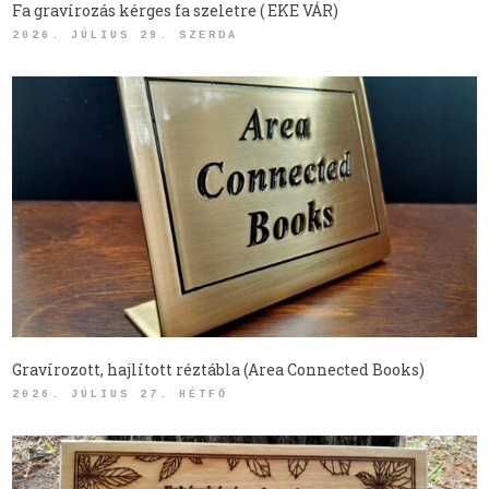
Fa gravírozás kérges fa szeletre ( EKE VÁR)
2026. JÚLIUS 29. SZERDA
Gravírozott, hajlított réztábla (Area Connected Books)
2026. JÚLIUS 27. HÉTFŐ