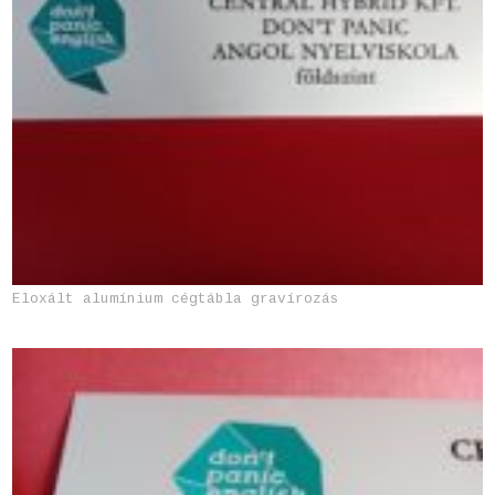
Eloxált alumínium cégtábla gravírozás