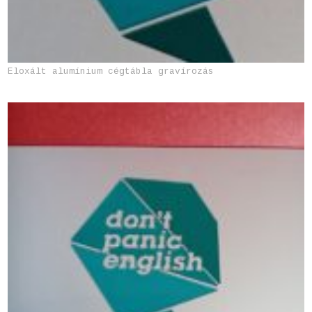
Eloxált alumínium cégtábla gravírozás