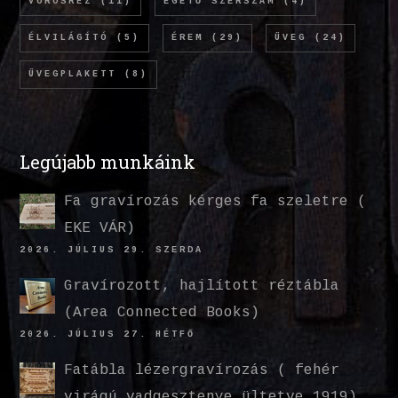
VÖRÖSRÉZ
(11)
ÉGETŐ SZERSZÁM
(4)
ÉLVILÁGÍTÓ
(5)
ÉREM
(29)
ÜVEG
(24)
ÜVEGPLAKETT
(8)
Legújabb munkáink
Fa gravírozás kérges fa szeletre (
EKE VÁR)
2026. JÚLIUS 29. SZERDA
Gravírozott, hajlított réztábla
(Area Connected Books)
2026. JÚLIUS 27. HÉTFŐ
Fatábla lézergravírozás ( fehér
virágú vadgesztenye ültetve 1919)