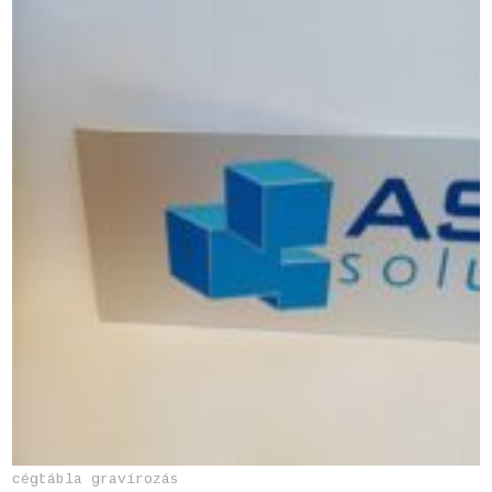
cégtábla gravírozás