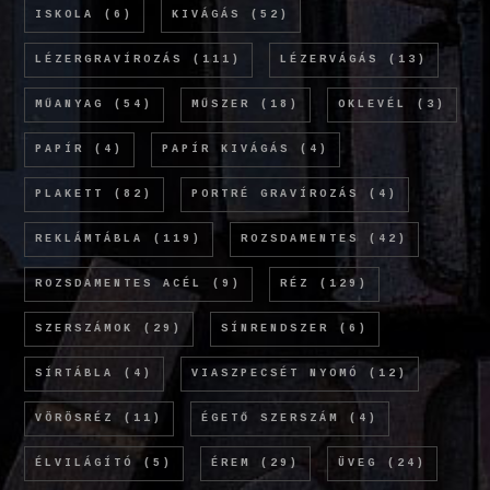
ISKOLA
(6)
KIVÁGÁS
(52)
LÉZERGRAVÍROZÁS
(111)
LÉZERVÁGÁS
(13)
MŰANYAG
(54)
MŰSZER
(18)
OKLEVÉL
(3)
PAPÍR
(4)
PAPÍR KIVÁGÁS
(4)
PLAKETT
(82)
PORTRÉ GRAVÍROZÁS
(4)
REKLÁMTÁBLA
(119)
ROZSDAMENTES
(42)
ROZSDAMENTES ACÉL
(9)
RÉZ
(129)
SZERSZÁMOK
(29)
SÍNRENDSZER
(6)
SÍRTÁBLA
(4)
VIASZPECSÉT NYOMÓ
(12)
VÖRÖSRÉZ
(11)
ÉGETŐ SZERSZÁM
(4)
ÉLVILÁGÍTÓ
(5)
ÉREM
(29)
ÜVEG
(24)