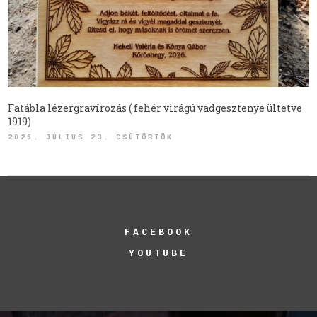
Fatábla lézergravírozás ( fehér virágú vadgesztenye ültetve
1919)
2026. JÚLIUS 23. CSÜTÖRTÖK
FACEBOOK
YOUTUBE