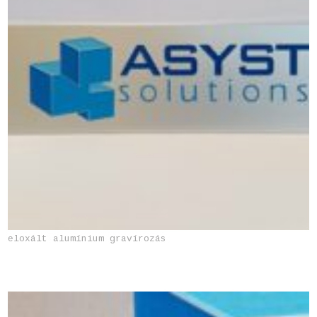
eloxált alumínium gravírozás