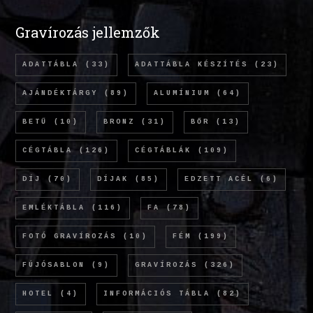
Gravírozás jellemzők
ADATTÁBLA
(33)
ADATTÁBLA KÉSZÍTÉS
(23)
AJÁNDÉKTÁRGY
(89)
ALUMÍNIUM
(64)
BETŰ
(10)
BRONZ
(31)
BŐR
(13)
CÉGTÁBLA
(126)
CÉGTÁBLÁK
(109)
DÍJ
(70)
DÍJAK
(85)
EDZETT ACÉL
(6)
EMLÉKTÁBLA
(116)
FA
(78)
FOTÓ GRAVÍROZÁS
(10)
FÉM
(199)
FÚJÓSABLON
(9)
GRAVÍROZÁS
(326)
HOTEL
(4)
INFORMÁCIÓS TÁBLA
(82)