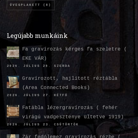
ÜVEGPLAKETT
(8)
Legújabb munkáink
Fa gravírozás kérges fa szeletre (
EKE VÁR)
2026. JÚLIUS 29. SZERDA
Gravírozott, hajlított réztábla
(Area Connected Books)
2026. JÚLIUS 27. HÉTFŐ
Fatábla lézergravírozás ( fehér
virágú vadgesztenye ültetve 1919)
2026. JÚLIUS 23. CSÜTÖRTÖK
Zár fedőlemez gravírozás rézbe (