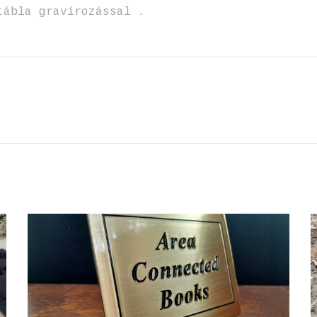
tábla gravírozással .