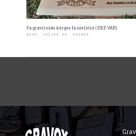
Fa gravírozás kérges fa szeletre ( EKE VÁR)
2026. JÚLIUS 29. SZERDA
Grav