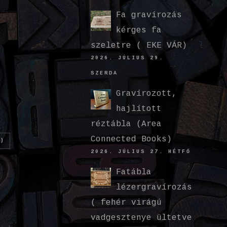
Fa gravírozás
kérges fa
szeletre ( EKE VÁR)
2026. JÚLIUS 29.
SZERDA
Gravírozott,
hajlított
réztábla (Area
Connected Books)
)
2026. JÚLIUS 27. HÉTFŐ
Fatábla
lézergravírozás
( fehér virágú
vadgesztenye ültetve