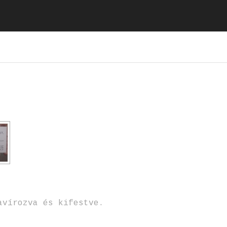
avírozva és kifestve.