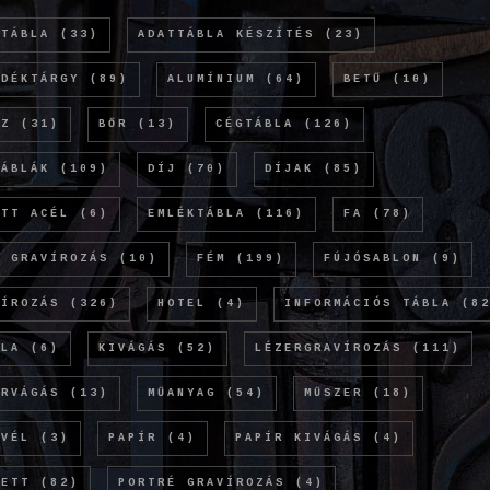
TTÁBLA
(33)
ADATTÁBLA KÉSZÍTÉS
(23)
NDÉKTÁRGY
(89)
ALUMÍNIUM
(64)
BETŰ
(10)
NZ
(31)
BŐR
(13)
CÉGTÁBLA
(126)
TÁBLÁK
(109)
DÍJ
(70)
DÍJAK
(85)
ETT ACÉL
(6)
EMLÉKTÁBLA
(116)
FA
(78)
Ó GRAVÍROZÁS
(10)
FÉM
(199)
FÚJÓSABLON
(9)
VÍROZÁS
(326)
HOTEL
(4)
INFORMÁCIÓS TÁBLA
(82
OLA
(6)
KIVÁGÁS
(52)
LÉZERGRAVÍROZÁS
(111)
ERVÁGÁS
(13)
MŰANYAG
(54)
MŰSZER
(18)
EVÉL
(3)
PAPÍR
(4)
PAPÍR KIVÁGÁS
(4)
KETT
(82)
PORTRÉ GRAVÍROZÁS
(4)