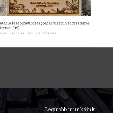
atábla lézergravírozás ( fehér virágú vadgesztenye
ltetve 1919)
026. JÚLIUS 23. CSÜTÖRTÖK
Legújabb munkáink