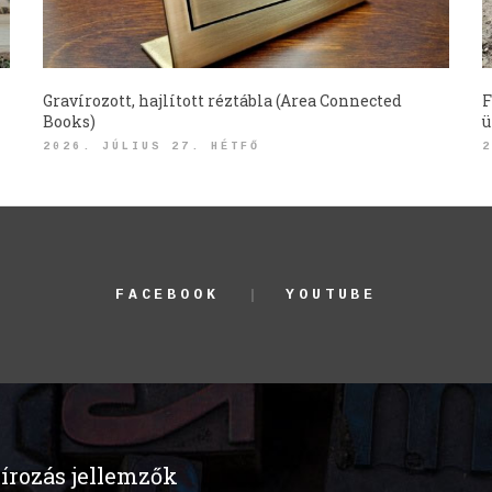
Gravírozott, hajlított réztábla (Area Connected
F
Books)
ü
2026. JÚLIUS 27. HÉTFŐ
2
FACEBOOK
YOUTUBE
írozás jellemzők