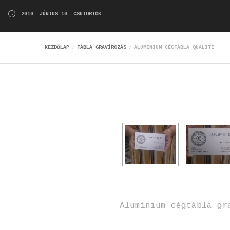
2010. JÚNIUS 10. CSÜTÖRTÖK
KEZDŐLAP
TÁBLA GRAVÍROZÁS
ALUMÍNIUM CÉGTÁBLA QUALITI
Alumínium cégtábla gr