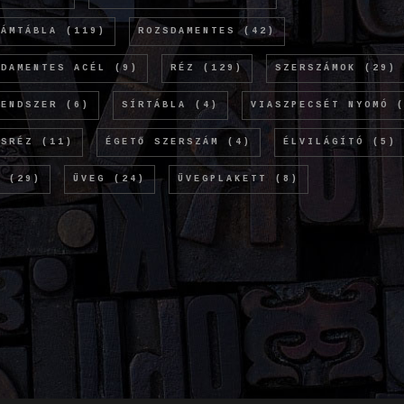
LÁMTÁBLA
(119)
ROZSDAMENTES
(42)
SDAMENTES ACÉL
(9)
RÉZ
(129)
SZERSZÁMOK
(29)
RENDSZER
(6)
SÍRTÁBLA
(4)
VIASZPECSÉT NYOMÓ
(
ÖSRÉZ
(11)
ÉGETŐ SZERSZÁM
(4)
ÉLVILÁGÍTÓ
(5)
M
(29)
ÜVEG
(24)
ÜVEGPLAKETT
(8)