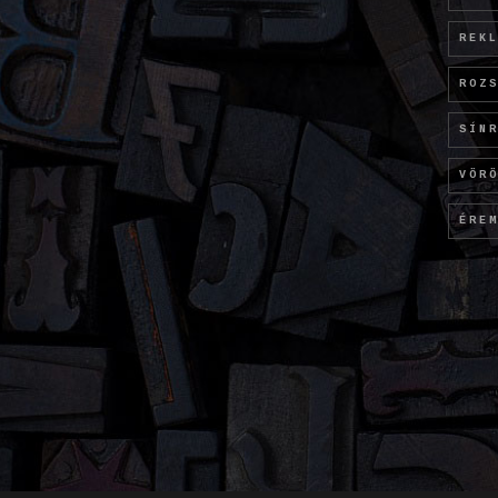
REK
ROZ
SÍN
VÖR
ÉRE