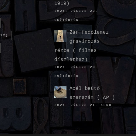
1919)
2026. JÚLIUS 23.
CSÜTÖRTÖK
Zár fedőlemez
12)
gravírozás
rézbe ( filmes
díszlethez)
2026. JÚLIUS 23.
CSÜTÖRTÖK
Acél beütő
szerszám ( AP )
2026. JÚLIUS 21. KEDD