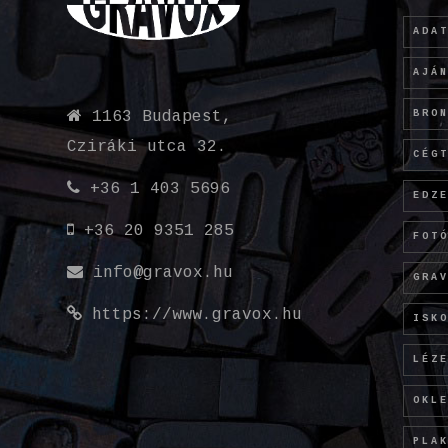
ADA
AJÁ
BRO
1163 Budapest,
Cziráki utca 32.
CÉG
+36 1 403 5696
EDZ
+36 20 9351 285
FOT
info@gravox.hu
GRA
https://www.gravox.hu
ISK
LÉZ
OKL
PLA