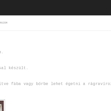
RSZÁM
m.
sal készült.
ítve fába vagy bőrbe lehet égetni a rágravíro