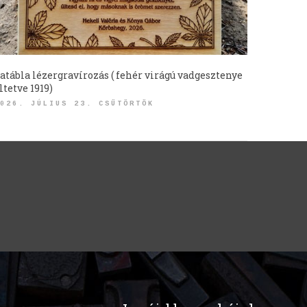
atábla lézergravírozás ( fehér virágú vadgesztenye
ltetve 1919)
026. JÚLIUS 23. CSÜTÖRTÖK