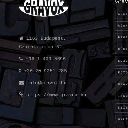
Grav
ADA
AJÁ
BRO
1163 Budapest,
Cziráki utca 32.
CÉG
+36 1 403 5696
EDZ
+36 20 9351 285
FOT
info@gravox.hu
GRA
https://www.gravox.hu
ISK
LÉZ
OKL