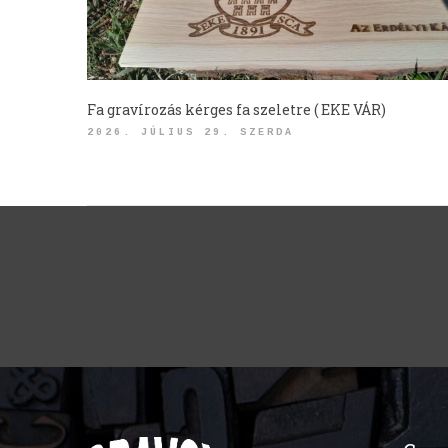
Fa gravírozás kérges fa szeletre ( EKE VÁR)
2026. JÚLIUS 29. SZERDA