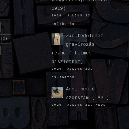
1919)
2026. JÚLIUS 23.
CSÜTÖRTÖK
Zár fedőlemez
12)
gravírozás
rézbe ( filmes
díszlethez)
2026. JÚLIUS 23.
CSÜTÖRTÖK
Acél beütő
szerszám ( AP )
2026. JÚLIUS 21. KEDD