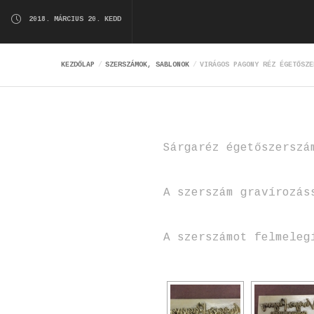
2018. MÁRCIUS 20. KEDD
KEZDŐLAP
SZERSZÁMOK, SABLONOK
VIRÁGOS PAGONY RÉZ ÉGETŐSZE
Sárgaréz égetőszerszá
A szerszám gravírozás
A szerszámot felmeleg