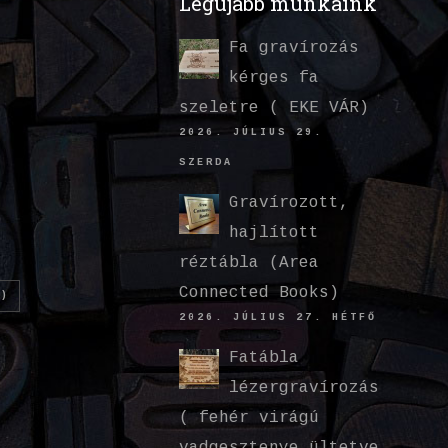
Legújabb munkáink
Fa gravírozás
kérges fa
szeletre ( EKE VÁR)
2026. JÚLIUS 29.
SZERDA
Gravírozott,
hajlított
réztábla (Area
Connected Books)
)
2026. JÚLIUS 27. HÉTFŐ
Fatábla
lézergravírozás
( fehér virágú
vadgesztenye ültetve