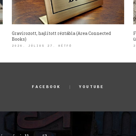
Gravírozott, hajlított réztábla (Area Connected
F
Books)
ü
2026. JÚLIUS 27. HÉTFŐ
2
FACEBOOK
YOUTUBE