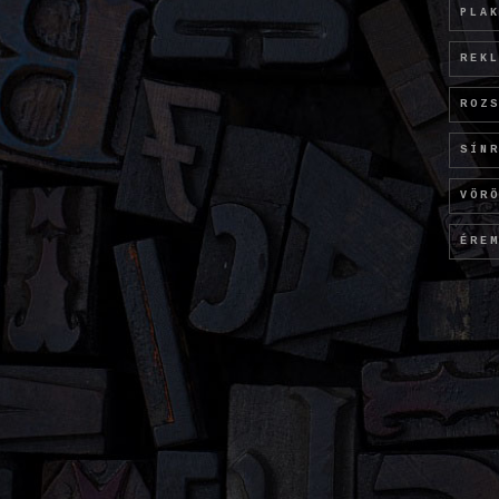
PLA
REK
ROZ
SÍN
VÖR
ÉRE