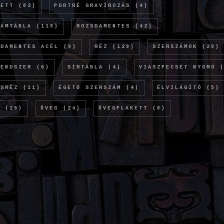
KETT
(82)
PORTRÉ GRAVÍROZÁS
(4)
LÁMTÁBLA
(119)
ROZSDAMENTES
(42)
SDAMENTES ACÉL
(9)
RÉZ
(129)
SZERSZÁMOK
(29)
RENDSZER
(6)
SÍRTÁBLA
(4)
VIASZPECSÉT NYOMÓ
(
ÖSRÉZ
(11)
ÉGETŐ SZERSZÁM
(4)
ÉLVILÁGÍTÓ
(5)
M
(29)
ÜVEG
(24)
ÜVEGPLAKETT
(8)