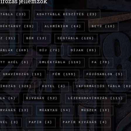
írozás jellemzők
TTÁBLA
(33)
ADATTÁBLA KÉSZÍTÉS
(23)
NDÉKTÁRGY
(89)
ALUMÍNIUM
(64)
BETŰ
(10)
NZ
(31)
BŐR
(13)
CÉGTÁBLA
(126)
TÁBLÁK
(109)
DÍJ
(70)
DÍJAK
(85)
ETT ACÉL
(6)
EMLÉKTÁBLA
(116)
FA
(78)
Ó GRAVÍROZÁS
(10)
FÉM
(199)
FÚJÓSABLON
(9)
VÍROZÁS
(326)
HOTEL
(4)
INFORMÁCIÓS TÁBLA
(82
OLA
(6)
KIVÁGÁS
(52)
LÉZERGRAVÍROZÁS
(111)
ERVÁGÁS
(13)
MŰANYAG
(54)
MŰSZER
(18)
EVÉL
(3)
PAPÍR
(4)
PAPÍR KIVÁGÁS
(4)