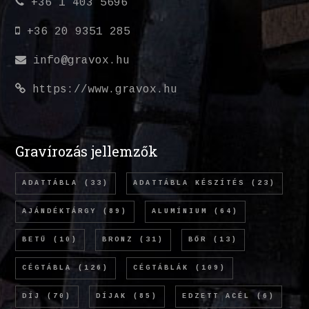
+36 1 403 5696
+36 20 9351 285
info@gravox.hu
https://www.gravox.hu
Gravírozás jellemzők
ADATTÁBLA
(33)
ADATTÁBLA KÉSZÍTÉS
(23)
AJÁNDÉKTÁRGY
(89)
ALUMÍNIUM
(64)
BETŰ
(10)
BRONZ
(31)
BŐR
(13)
CÉGTÁBLA
(126)
CÉGTÁBLÁK
(109)
DÍJ
(70)
DÍJAK
(85)
EDZETT ACÉL
(6)