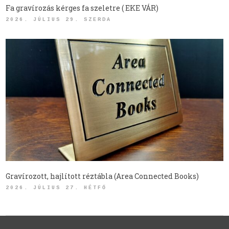
Fa gravírozás kérges fa szeletre ( EKE VÁR)
2026. JÚLIUS 29. SZERDA
Gravírozott, hajlított réztábla (Area Connected Books)
2026. JÚLIUS 27. HÉTFŐ