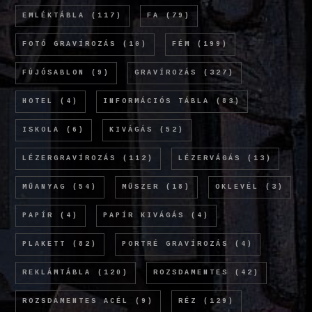
EMLÉKTÁBLA
(117)
FA
(79)
FOTÓ GRAVÍROZÁS
(10)
FÉM
(199)
FÚJÓSABLON
(9)
GRAVÍROZÁS
(327)
HOTEL
(4)
INFORMÁCIÓS TÁBLA
(83)
ISKOLA
(6)
KIVÁGÁS
(52)
LÉZERGRAVÍROZÁS
(112)
LÉZERVÁGÁS
(13)
MŰANYAG
(54)
MŰSZER
(18)
OKLEVÉL
(3)
PAPÍR
(4)
PAPÍR KIVÁGÁS
(4)
PLAKETT
(82)
PORTRÉ GRAVÍROZÁS
(4)
REKLÁMTÁBLA
(120)
ROZSDAMENTES
(42)
ROZSDAMENTES ACÉL
(9)
RÉZ
(129)