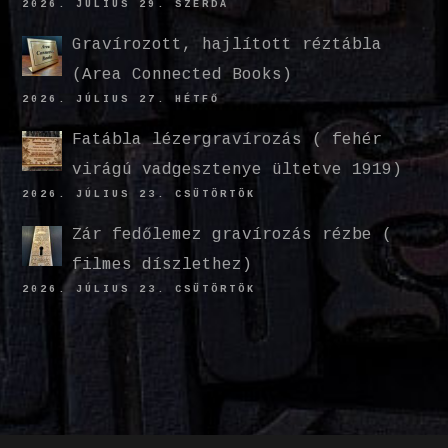
2026. JÚLIUS 29. SZERDA
Gravírozott, hajlított réztábla
(Area Connected Books)
2026. JÚLIUS 27. HÉTFŐ
Fatábla lézergravírozás ( fehér
virágú vadgesztenye ültetve 1919)
2026. JÚLIUS 23. CSÜTÖRTÖK
Zár fedőlemez gravírozás rézbe (
filmes díszlethez)
2026. JÚLIUS 23. CSÜTÖRTÖK