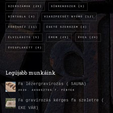
SZERSZÁMOK
(29)
SÍNRENDSZER
(6)
SÍRTÁBLA
(4)
VIASZPECSÉT NYOMÓ
(12)
VÖRÖSRÉZ
(11)
ÉGETŐ SZERSZÁM
(4)
ÉLVILÁGÍTÓ
(5)
ÉREM
(29)
ÜVEG
(24)
ÜVEGPLAKETT
(8)
Legújabb munkáink
Fa lézergravírozás ( SAUNA)
2026. AUGUSZTUS 7. PÉNTEK
Fa gravírozás kérges fa szeletre (
EKE VÁR)