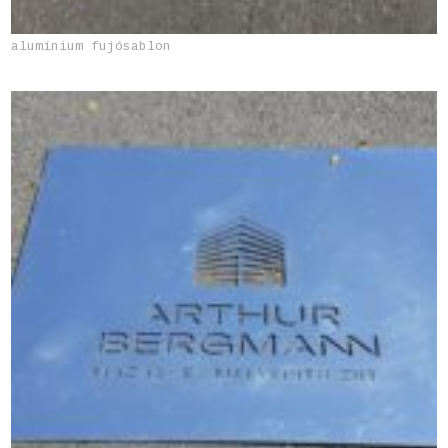
alumínium fujósablon