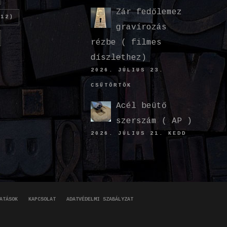
Zár fedőlemez
12)
gravírozás
rézbe ( filmes
díszlethez)
2026. JÚLIUS 23.
CSÜTÖRTÖK
Acél beütő
szerszám ( AP )
2026. JÚLIUS 21. KEDD
ATÁSOK
KAPCSOLAT
ADATVÉDELMI SZABÁLYZAT