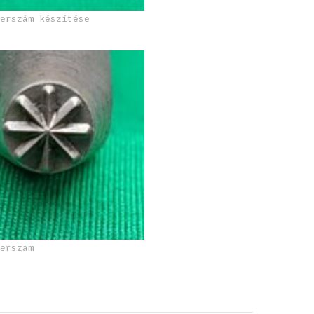
zerszám készítése
zerszám