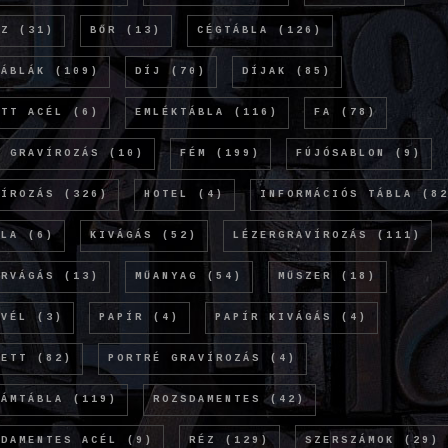
NZ
(31)
BŐR
(13)
CÉGTÁBLA
(126)
TÁBLÁK
(109)
DÍJ
(70)
DÍJAK
(85)
ETT ACÉL
(6)
EMLÉKTÁBLA
(116)
FA
(78)
Ó GRAVÍROZÁS
(10)
FÉM
(199)
FÚJÓSABLON
(9)
VÍROZÁS
(326)
HOTEL
(4)
INFORMÁCIÓS TÁBLA
(82
OLA
(6)
KIVÁGÁS
(52)
LÉZERGRAVÍROZÁS
(111)
ERVÁGÁS
(13)
MŰANYAG
(54)
MŰSZER
(18)
EVÉL
(3)
PAPÍR
(4)
PAPÍR KIVÁGÁS
(4)
KETT
(82)
PORTRÉ GRAVÍROZÁS
(4)
LÁMTÁBLA
(119)
ROZSDAMENTES
(42)
SDAMENTES ACÉL
(9)
RÉZ
(129)
SZERSZÁMOK
(29)