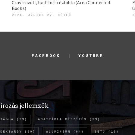
Gravírozott, hajlított réztábla (Area Connected
F
Books)
ü
2026. JÚLIUS 27. HÉTFŐ
2
FACEBOOK
YOUTUBE
írozás jellemzők
TTÁBLA
(33)
ADATTÁBLA KÉSZÍTÉS
(23)
NDÉKTÁRGY
(89)
ALUMÍNIUM
(64)
BETŰ
(10)