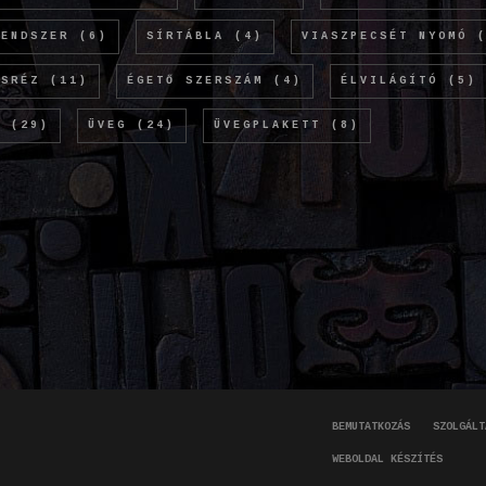
RENDSZER
(6)
SÍRTÁBLA
(4)
VIASZPECSÉT NYOMÓ
(
ÖSRÉZ
(11)
ÉGETŐ SZERSZÁM
(4)
ÉLVILÁGÍTÓ
(5)
M
(29)
ÜVEG
(24)
ÜVEGPLAKETT
(8)
BEMUTATKOZÁS
SZOLGÁLT
WEBOLDAL KÉSZÍTÉS