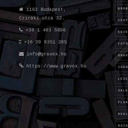
BRO
1163 Budapest,
Cziráki utca 32.
CÉG
+36 1 403 5696
EDZ
+36 20 9351 285
FOT
info@gravox.hu
GRA
https://www.gravox.hu
ISK
LÉZ
OKL
PLA
REK
ROZ