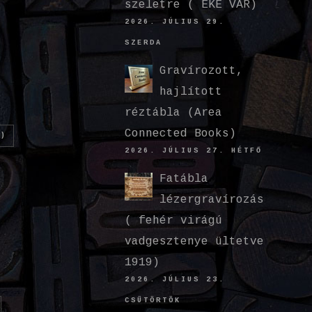
szeletre ( EKE VÁR)
2026. JÚLIUS 29.
SZERDA
Gravírozott,
hajlított
réztábla (Area
Connected Books)
)
2026. JÚLIUS 27. HÉTFŐ
Fatábla
lézergravírozás
( fehér virágú
vadgesztenye ültetve
1919)
2026. JÚLIUS 23.
CSÜTÖRTÖK