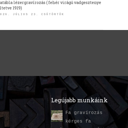
atábla lézergravírozás ( fehér virágú vadgesztenye
ltetve 1919)
026. JÚLIUS 23. CSÜTÖRTÖK
Legújabb munkáink
Fa gravírozás
kérges fa