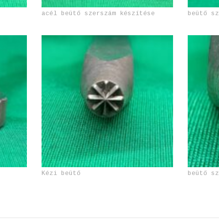
acél beütő szerszám készítése
beütő s
Kézi beütő
beütő s