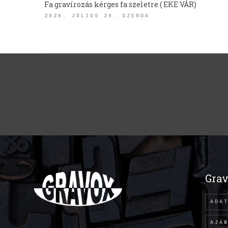
Fa gravírozás kérges fa szeletre ( EKE VÁR)
2026. JÚLIUS 29. SZERDA
Grav
ADA
AJÁ