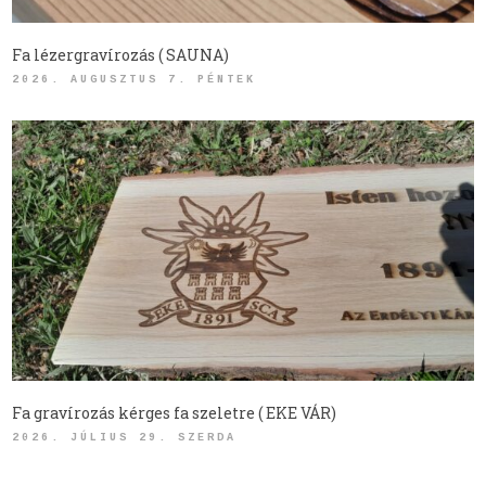
Fa lézergravírozás ( SAUNA)
2026. AUGUSZTUS 7. PÉNTEK
Fa gravírozás kérges fa szeletre ( EKE VÁR)
2026. JÚLIUS 29. SZERDA