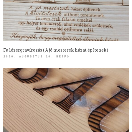
Fa lézergravírozás ( A jó mesterek házat építenek)
2026. AUGUSZTUS 10. HÉTFŐ