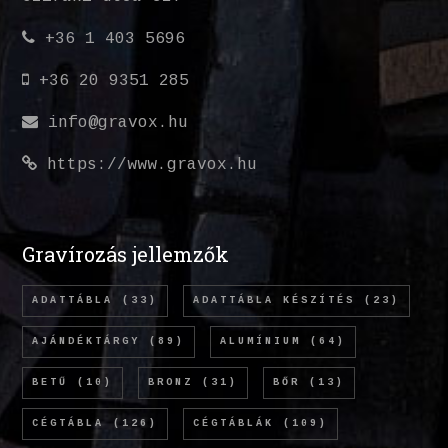
+36 1 403 5696
+36 20 9351 285
info@gravox.hu
https://www.gravox.hu
Gravírozás jellemzők
ADATTÁBLA
(33)
ADATTÁBLA KÉSZÍTÉS
(23)
AJÁNDÉKTÁRGY
(89)
ALUMÍNIUM
(64)
BETŰ
(10)
BRONZ
(31)
BŐR
(13)
CÉGTÁBLA
(126)
CÉGTÁBLÁK
(109)