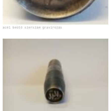
acél beütő szerszám gravírozás