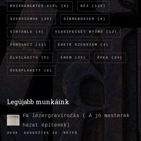
ROZSDAMENTES ACÉL
(9)
RÉZ
(129)
SZERSZÁMOK
(29)
SÍNRENDSZER
(6)
SÍRTÁBLA
(4)
VIASZPECSÉT NYOMÓ
(12)
VÖRÖSRÉZ
(11)
ÉGETŐ SZERSZÁM
(4)
ÉLVILÁGÍTÓ
(5)
ÉREM
(29)
ÜVEG
(24)
ÜVEGPLAKETT
(8)
Legújabb munkáink
Fa lézergravírozás ( A jó mesterek
házat építenek)
2026. AUGUSZTUS 10. HÉTFŐ