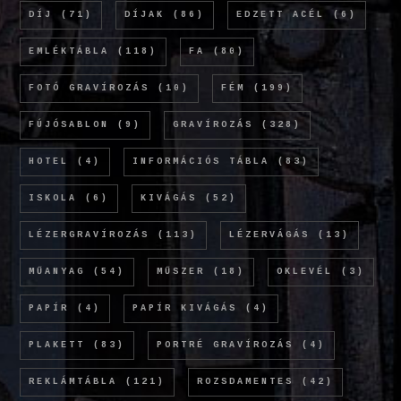
DÍJ
(71)
DÍJAK
(86)
EDZETT ACÉL
(6)
EMLÉKTÁBLA
(118)
FA
(80)
FOTÓ GRAVÍROZÁS
(10)
FÉM
(199)
FÚJÓSABLON
(9)
GRAVÍROZÁS
(328)
HOTEL
(4)
INFORMÁCIÓS TÁBLA
(83)
ISKOLA
(6)
KIVÁGÁS
(52)
LÉZERGRAVÍROZÁS
(113)
LÉZERVÁGÁS
(13)
MŰANYAG
(54)
MŰSZER
(18)
OKLEVÉL
(3)
PAPÍR
(4)
PAPÍR KIVÁGÁS
(4)
PLAKETT
(83)
PORTRÉ GRAVÍROZÁS
(4)
REKLÁMTÁBLA
(121)
ROZSDAMENTES
(42)