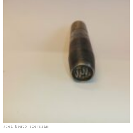
acél beütő szerszám