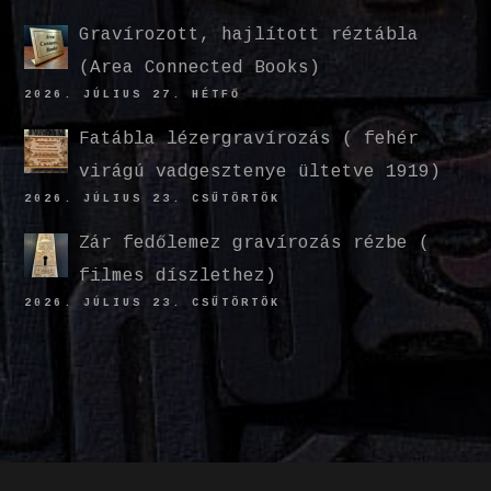
Gravírozott, hajlított réztábla
(Area Connected Books)
2026. JÚLIUS 27. HÉTFŐ
Fatábla lézergravírozás ( fehér
virágú vadgesztenye ültetve 1919)
2026. JÚLIUS 23. CSÜTÖRTÖK
Zár fedőlemez gravírozás rézbe (
filmes díszlethez)
2026. JÚLIUS 23. CSÜTÖRTÖK