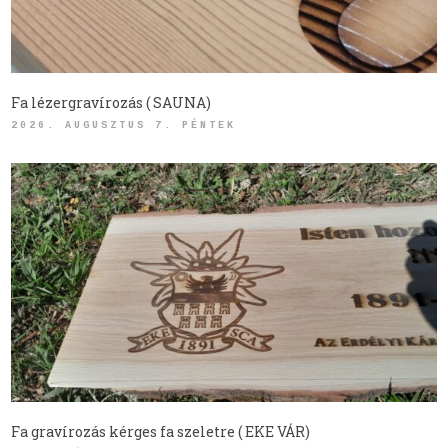
Fa lézergravírozás ( SAUNA)
2026. AUGUSZTUS 7. PÉNTEK
Fa gravírozás kérges fa szeletre ( EKE VÁR)