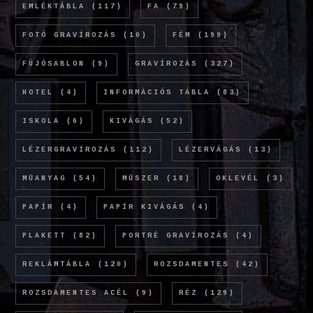
EMLÉKTÁBLA
(117)
FA
(79)
FOTÓ GRAVÍROZÁS
(10)
FÉM
(199)
FÚJÓSABLON
(9)
GRAVÍROZÁS
(327)
HOTEL
(4)
INFORMÁCIÓS TÁBLA
(83)
ISKOLA
(6)
KIVÁGÁS
(52)
LÉZERGRAVÍROZÁS
(112)
LÉZERVÁGÁS
(13)
MŰANYAG
(54)
MŰSZER
(18)
OKLEVÉL
(3)
PAPÍR
(4)
PAPÍR KIVÁGÁS
(4)
PLAKETT
(82)
PORTRÉ GRAVÍROZÁS
(4)
REKLÁMTÁBLA
(120)
ROZSDAMENTES
(42)
ROZSDAMENTES ACÉL
(9)
RÉZ
(129)