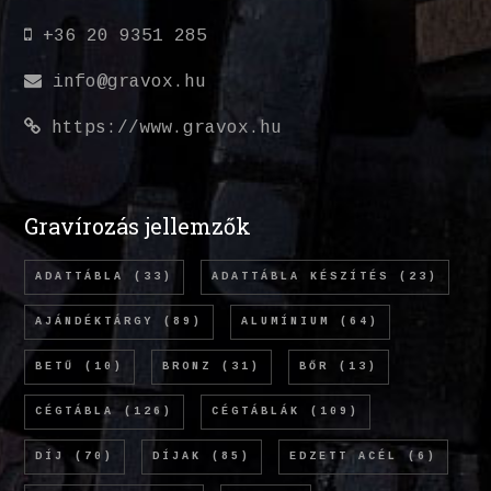
+36 20 9351 285
info@gravox.hu
https://www.gravox.hu
Gravírozás jellemzők
ADATTÁBLA
(33)
ADATTÁBLA KÉSZÍTÉS
(23)
AJÁNDÉKTÁRGY
(89)
ALUMÍNIUM
(64)
BETŰ
(10)
BRONZ
(31)
BŐR
(13)
CÉGTÁBLA
(126)
CÉGTÁBLÁK
(109)
DÍJ
(70)
DÍJAK
(85)
EDZETT ACÉL
(6)