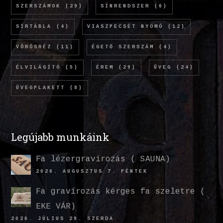
SZERSZÁMOK
(29)
SÍNRENDSZER
(6)
SÍRTÁBLA
(4)
VIASZPECSÉT NYOMÓ
(12)
VÖRÖSRÉZ
(11)
ÉGETŐ SZERSZÁM
(4)
ÉLVILÁGÍTÓ
(5)
ÉREM
(29)
ÜVEG
(24)
ÜVEGPLAKETT
(8)
Legújabb munkáink
Fa lézergravírozás ( SAUNA)
2026. AUGUSZTUS 7. PÉNTEK
Fa gravírozás kérges fa szeletre (
EKE VÁR)
2026. JÚLIUS 29. SZERDA