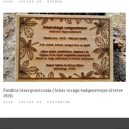
2026. JÚLIUS 29. SZERDA
Fatábla lézergravírozás ( fehér virágú vadgesztenye ültetve
1919)
2026. JÚLIUS 23. CSÜTÖRTÖK