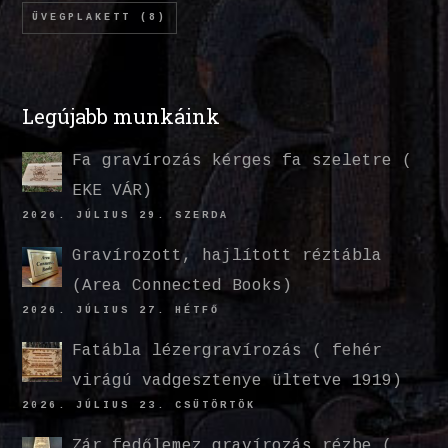
ÜVEGPLAKETT
(8)
Legújabb munkáink
Fa gravírozás kérges fa szeletre (
EKE VÁR)
2026. JÚLIUS 29. SZERDA
Gravírozott, hajlított réztábla
(Area Connected Books)
2026. JÚLIUS 27. HÉTFŐ
Fatábla lézergravírozás ( fehér
virágú vadgesztenye ültetve 1919)
2026. JÚLIUS 23. CSÜTÖRTÖK
Zár fedőlemez gravírozás rézbe (