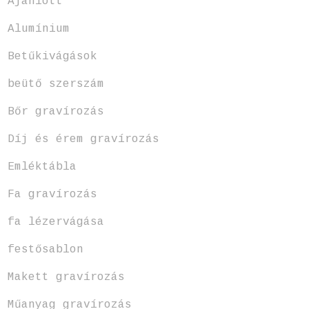
Ajánlott
Alumínium
Betűkivágások
beütő szerszám
Bőr gravírozás
Díj és érem gravírozás
Emléktábla
Fa gravírozás
fa lézervágása
festősablon
Makett gravírozás
Műanyag gravírozás