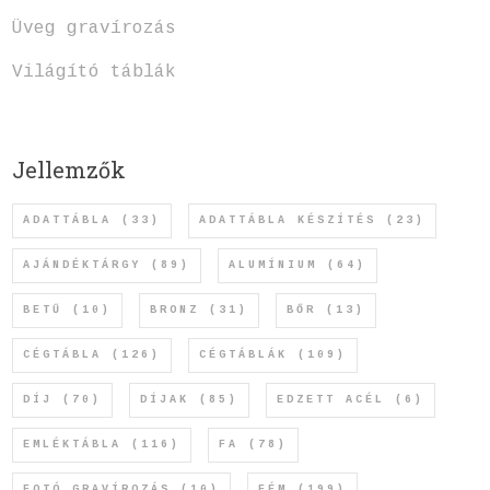
Üveg gravírozás
Világító táblák
Jellemzők
ADATTÁBLA
(33)
ADATTÁBLA KÉSZÍTÉS
(23)
AJÁNDÉKTÁRGY
(89)
ALUMÍNIUM
(64)
BETŰ
(10)
BRONZ
(31)
BŐR
(13)
CÉGTÁBLA
(126)
CÉGTÁBLÁK
(109)
DÍJ
(70)
DÍJAK
(85)
EDZETT ACÉL
(6)
EMLÉKTÁBLA
(116)
FA
(78)
FOTÓ GRAVÍROZÁS
(10)
FÉM
(199)