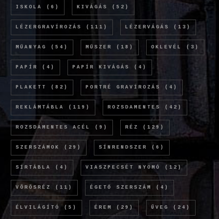
ISKOLA
(6)
KIVÁGÁS
(52)
LÉZERGRAVÍROZÁS
(111)
LÉZERVÁGÁS
(13)
MŰANYAG
(54)
MŰSZER
(18)
OKLEVÉL
(3)
PAPÍR
(4)
PAPÍR KIVÁGÁS
(4)
PLAKETT
(82)
PORTRÉ GRAVÍROZÁS
(4)
REKLÁMTÁBLA
(119)
ROZSDAMENTES
(42)
ROZSDAMENTES ACÉL
(9)
RÉZ
(129)
SZERSZÁMOK
(29)
SÍNRENDSZER
(6)
SÍRTÁBLA
(4)
VIASZPECSÉT NYOMÓ
(12)
VÖRÖSRÉZ
(11)
ÉGETŐ SZERSZÁM
(4)
ÉLVILÁGÍTÓ
(5)
ÉREM
(29)
ÜVEG
(24)