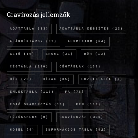
Gravírozás jellemzők
ADATTÁBLA
(33)
ADATTÁBLA KÉSZÍTÉS
(23)
AJÁNDÉKTÁRGY
(89)
ALUMÍNIUM
(64)
BETŰ
(10)
BRONZ
(31)
BŐR
(13)
CÉGTÁBLA
(126)
CÉGTÁBLÁK
(109)
DÍJ
(70)
DÍJAK
(85)
EDZETT ACÉL
(6)
EMLÉKTÁBLA
(116)
FA
(78)
FOTÓ GRAVÍROZÁS
(10)
FÉM
(199)
FÚJÓSABLON
(9)
GRAVÍROZÁS
(326)
HOTEL
(4)
INFORMÁCIÓS TÁBLA
(82)