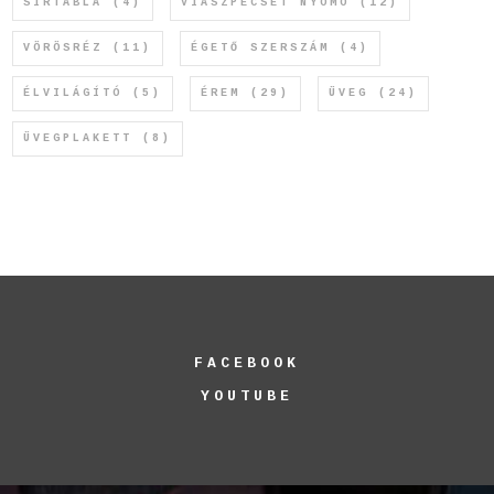
SÍRTÁBLA
(4)
VIASZPECSÉT NYOMÓ
(12)
VÖRÖSRÉZ
(11)
ÉGETŐ SZERSZÁM
(4)
ÉLVILÁGÍTÓ
(5)
ÉREM
(29)
ÜVEG
(24)
ÜVEGPLAKETT
(8)
FACEBOOK
YOUTUBE