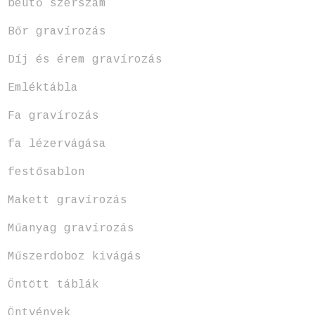
beütő szerszám
Bőr gravírozás
Díj és érem gravírozás
Emléktábla
Fa gravírozás
fa lézervágása
festősablon
Makett gravírozás
Műanyag gravírozás
Műszerdoboz kivágás
Öntött táblák
Öntvények