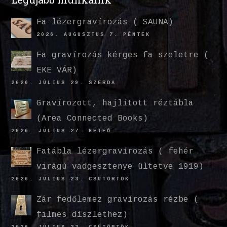
Fa lézergravírozás ( SAUNA)
2026. AUGUSZTUS 7. PÉNTEK
Fa gravírozás kérges fa szeletre (
EKE VÁR)
2026. JÚLIUS 29. SZERDA
Gravírozott, hajlított réztábla
(Area Connected Books)
2026. JÚLIUS 27. HÉTFŐ
Fatábla lézergravírozás ( fehér
virágú vadgesztenye ültetve 1919)
2026. JÚLIUS 23. CSÜTÖRTÖK
Zár fedőlemez gravírozás rézbe (
filmes díszlethez)