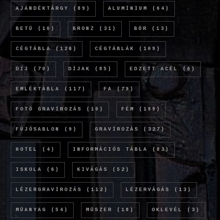
AJÁNDÉKTÁRGY
(89)
ALUMÍNIUM
(64)
BETŰ
(10)
BRONZ
(31)
BŐR
(13)
CÉGTÁBLA
(126)
CÉGTÁBLÁK
(109)
DÍJ
(70)
DÍJAK
(85)
EDZETT ACÉL
(6)
EMLÉKTÁBLA
(117)
FA
(79)
FOTÓ GRAVÍROZÁS
(10)
FÉM
(199)
FÚJÓSABLON
(9)
GRAVÍROZÁS
(327)
HOTEL
(4)
INFORMÁCIÓS TÁBLA
(83)
ISKOLA
(6)
KIVÁGÁS
(52)
LÉZERGRAVÍROZÁS
(112)
LÉZERVÁGÁS
(13)
MŰANYAG
(54)
MŰSZER
(18)
OKLEVÉL
(3)