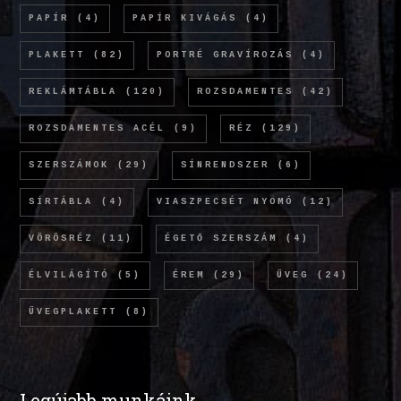
PAPÍR
(4)
PAPÍR KIVÁGÁS
(4)
PLAKETT
(82)
PORTRÉ GRAVÍROZÁS
(4)
REKLÁMTÁBLA
(120)
ROZSDAMENTES
(42)
ROZSDAMENTES ACÉL
(9)
RÉZ
(129)
SZERSZÁMOK
(29)
SÍNRENDSZER
(6)
SÍRTÁBLA
(4)
VIASZPECSÉT NYOMÓ
(12)
VÖRÖSRÉZ
(11)
ÉGETŐ SZERSZÁM
(4)
ÉLVILÁGÍTÓ
(5)
ÉREM
(29)
ÜVEG
(24)
ÜVEGPLAKETT
(8)
Legújabb munkáink