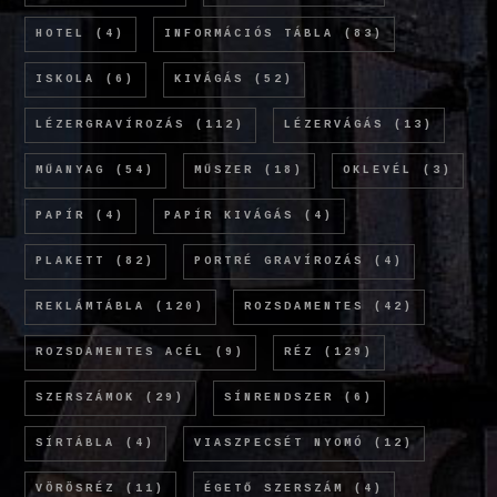
HOTEL
(4)
INFORMÁCIÓS TÁBLA
(83)
ISKOLA
(6)
KIVÁGÁS
(52)
LÉZERGRAVÍROZÁS
(112)
LÉZERVÁGÁS
(13)
MŰANYAG
(54)
MŰSZER
(18)
OKLEVÉL
(3)
PAPÍR
(4)
PAPÍR KIVÁGÁS
(4)
PLAKETT
(82)
PORTRÉ GRAVÍROZÁS
(4)
REKLÁMTÁBLA
(120)
ROZSDAMENTES
(42)
ROZSDAMENTES ACÉL
(9)
RÉZ
(129)
SZERSZÁMOK
(29)
SÍNRENDSZER
(6)
SÍRTÁBLA
(4)
VIASZPECSÉT NYOMÓ
(12)
VÖRÖSRÉZ
(11)
ÉGETŐ SZERSZÁM
(4)