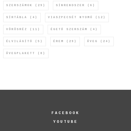
SZERSZÁMOK
(29)
SÍNRENDSZER
(6)
SÍRTÁBLA
(4)
VIASZPECSÉT NYOMÓ
(12)
VÖRÖSRÉZ
(11)
ÉGETŐ SZERSZÁM
(4)
ÉLVILÁGÍTÓ
(5)
ÉREM
(29)
ÜVEG
(24)
ÜVEGPLAKETT
(8)
FACEBOOK
YOUTUBE