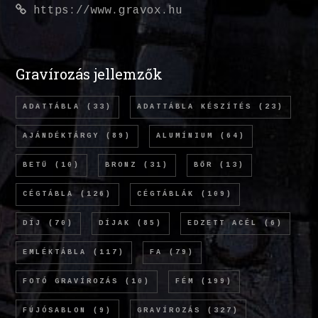
https://www.gravox.hu
Gravírozás jellemzők
ADATTÁBLA
(33)
ADATTÁBLA KÉSZÍTÉS
(23)
AJÁNDÉKTÁRGY
(89)
ALUMÍNIUM
(64)
BETŰ
(10)
BRONZ
(31)
BŐR
(13)
CÉGTÁBLA
(126)
CÉGTÁBLÁK
(109)
DÍJ
(70)
DÍJAK
(85)
EDZETT ACÉL
(6)
EMLÉKTÁBLA
(117)
FA
(79)
FOTÓ GRAVÍROZÁS
(10)
FÉM
(199)
FÚJÓSABLON
(9)
GRAVÍROZÁS
(327)