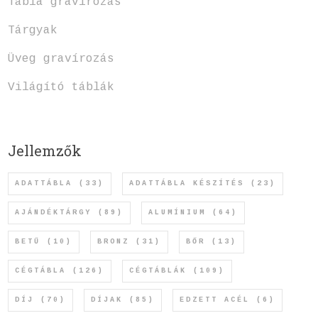
Tábla gravírozás
Tárgyak
Üveg gravírozás
Világító táblák
Jellemzők
ADATTÁBLA
(33)
ADATTÁBLA KÉSZÍTÉS
(23)
AJÁNDÉKTÁRGY
(89)
ALUMÍNIUM
(64)
BETŰ
(10)
BRONZ
(31)
BŐR
(13)
CÉGTÁBLA
(126)
CÉGTÁBLÁK
(109)
DÍJ
(70)
DÍJAK
(85)
EDZETT ACÉL
(6)