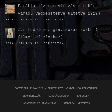
Fatábla lézergravírozás ( fehér
virágú vadgesztenye ültetve 1919)
2026. JÚLIUS 23. CSÜTÖRTÖK
Zár fedőlemez gravírozás rézbe (
filmes díszlethez)
2026. JÚLIUS 23. CSÜTÖRTÖK
COPYRIGHT 1994-2026 - GRAVOX KFT. MINDEN JOG FENNTARTVA
BEMUTATKOZÁS
SZOLGÁLTATÁSOK
KAPCSOLAT
ADATVÉDELMI SZABÁLYZAT
WEBOLDAL KÉSZÍTÉS