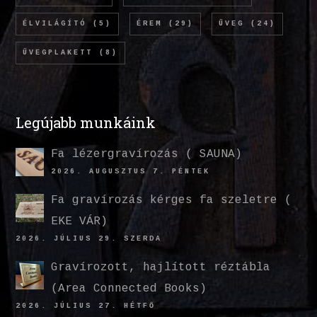
ÉLVILÁGÍTÓ
(5)
ÉREM
(29)
ÜVEG
(24)
ÜVEGPLAKETT
(8)
Legújabb munkáink
Fa lézergravírozás ( SAUNA)
2026. AUGUSZTUS 7. PÉNTEK
Fa gravírozás kérges fa szeletre (
EKE VÁR)
2026. JÚLIUS 29. SZERDA
Gravírozott, hajlított réztábla
(Area Connected Books)
2026. JÚLIUS 27. HÉTFŐ