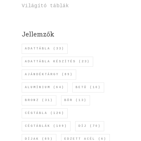
Világító táblák
Jellemzők
ADATTÁBLA
(33)
ADATTÁBLA KÉSZÍTÉS
(23)
AJÁNDÉKTÁRGY
(89)
ALUMÍNIUM
(64)
BETŰ
(10)
BRONZ
(31)
BŐR
(13)
CÉGTÁBLA
(126)
CÉGTÁBLÁK
(109)
DÍJ
(70)
DÍJAK
(85)
EDZETT ACÉL
(6)