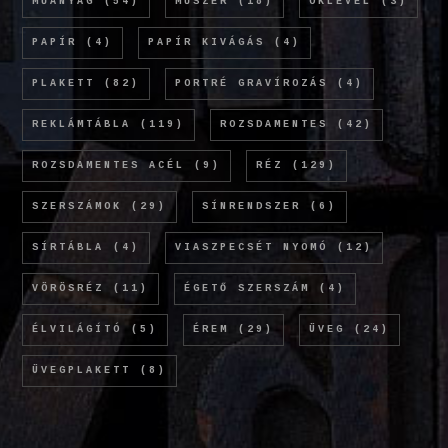
MŰANYAG
(54)
MŰSZER
(18)
OKLEVÉL
(3)
PAPÍR
(4)
PAPÍR KIVÁGÁS
(4)
PLAKETT
(82)
PORTRÉ GRAVÍROZÁS
(4)
REKLÁMTÁBLA
(119)
ROZSDAMENTES
(42)
ROZSDAMENTES ACÉL
(9)
RÉZ
(129)
SZERSZÁMOK
(29)
SÍNRENDSZER
(6)
SÍRTÁBLA
(4)
VIASZPECSÉT NYOMÓ
(12)
VÖRÖSRÉZ
(11)
ÉGETŐ SZERSZÁM
(4)
ÉLVILÁGÍTÓ
(5)
ÉREM
(29)
ÜVEG
(24)
ÜVEGPLAKETT
(8)