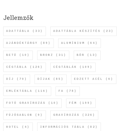
Jellemzők
ADATTÁBLA
(33)
ADATTÁBLA KÉSZÍTÉS
(23)
AJÁNDÉKTÁRGY
(89)
ALUMÍNIUM
(64)
BETŰ
(10)
BRONZ
(31)
BŐR
(13)
CÉGTÁBLA
(126)
CÉGTÁBLÁK
(109)
DÍJ
(70)
DÍJAK
(85)
EDZETT ACÉL
(6)
EMLÉKTÁBLA
(116)
FA
(78)
FOTÓ GRAVÍROZÁS
(10)
FÉM
(199)
FÚJÓSABLON
(9)
GRAVÍROZÁS
(326)
HOTEL
(4)
INFORMÁCIÓS TÁBLA
(82)