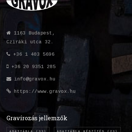
1163 Budapest,
Cziráki utca 32.
+36 1 403 5696
+36 20 9351 285
info@gravox.hu
https://www.gravox.hu
Gravírozás jellemzők
ADATTÁBLA
(33)
ADATTÁBLA KÉSZÍTÉS
(23)