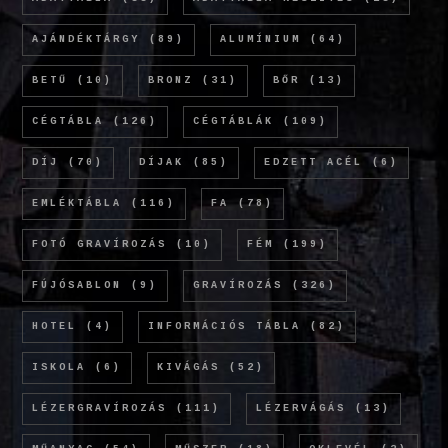
AJÁNDÉKTÁRGY
(89)
ALUMÍNIUM
(64)
BETŰ
(10)
BRONZ
(31)
BŐR
(13)
CÉGTÁBLA
(126)
CÉGTÁBLÁK
(109)
DÍJ
(70)
DÍJAK
(85)
EDZETT ACÉL
(6)
EMLÉKTÁBLA
(116)
FA
(78)
FOTÓ GRAVÍROZÁS
(10)
FÉM
(199)
FÚJÓSABLON
(9)
GRAVÍROZÁS
(326)
HOTEL
(4)
INFORMÁCIÓS TÁBLA
(82)
ISKOLA
(6)
KIVÁGÁS
(52)
LÉZERGRAVÍROZÁS
(111)
LÉZERVÁGÁS
(13)