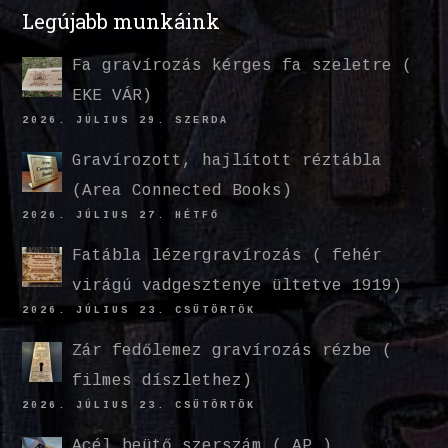
Legújabb munkáink
Fa gravírozás kérges fa szeletre (
EKE VÁR)
2026. JÚLIUS 29. SZERDA
Gravírozott, hajlított réztábla
(Area Connected Books)
2026. JÚLIUS 27. HÉTFŐ
Fatábla lézergravírozás ( fehér
virágú vadgesztenye ültetve 1919)
2026. JÚLIUS 23. CSÜTÖRTÖK
Zár fedőlemez gravírozás rézbe (
filmes díszlethez)
2026. JÚLIUS 23. CSÜTÖRTÖK
Acél beütő szerszám ( AP )