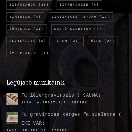
SZERSZÁMOK
(29)
SÍNRENDSZER
(6)
SÍRTÁBLA
(4)
VIASZPECSÉT NYOMÓ
(12)
VÖRÖSRÉZ
(11)
ÉGETŐ SZERSZÁM
(4)
ÉLVILÁGÍTÓ
(5)
ÉREM
(29)
ÜVEG
(24)
ÜVEGPLAKETT
(8)
Legújabb munkáink
Fa lézergravírozás ( SAUNA)
2026. AUGUSZTUS 7. PÉNTEK
Fa gravírozás kérges fa szeletre (
EKE VÁR)
2026. JÚLIUS 29. SZERDA