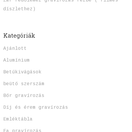
Zár fedőlemez gravírozás rézbe ( filmes
díszlethez)
Kategóriák
Ajánlott
Alumínium
Betűkivágások
beütő szerszám
Bőr gravírozás
Díj és érem gravírozás
Emléktábla
Fa gravírozás