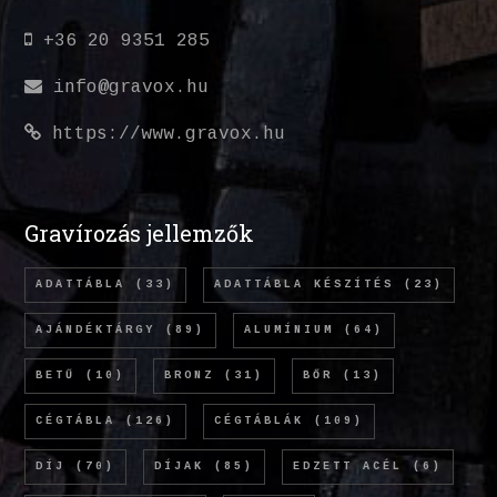
+36 20 9351 285
info@gravox.hu
https://www.gravox.hu
Gravírozás jellemzők
ADATTÁBLA
(33)
ADATTÁBLA KÉSZÍTÉS
(23)
AJÁNDÉKTÁRGY
(89)
ALUMÍNIUM
(64)
BETŰ
(10)
BRONZ
(31)
BŐR
(13)
CÉGTÁBLA
(126)
CÉGTÁBLÁK
(109)
DÍJ
(70)
DÍJAK
(85)
EDZETT ACÉL
(6)