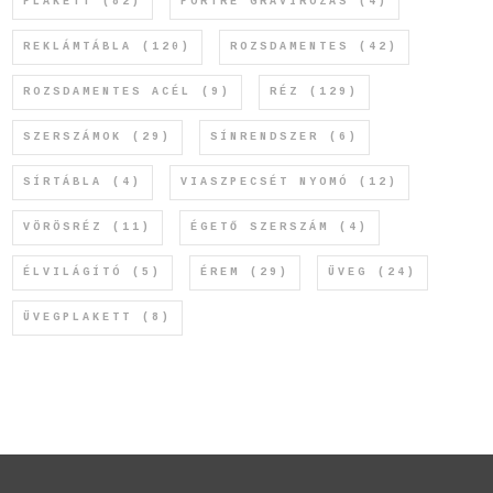
PLAKETT
(82)
PORTRÉ GRAVÍROZÁS
(4)
REKLÁMTÁBLA
(120)
ROZSDAMENTES
(42)
ROZSDAMENTES ACÉL
(9)
RÉZ
(129)
SZERSZÁMOK
(29)
SÍNRENDSZER
(6)
SÍRTÁBLA
(4)
VIASZPECSÉT NYOMÓ
(12)
VÖRÖSRÉZ
(11)
ÉGETŐ SZERSZÁM
(4)
ÉLVILÁGÍTÓ
(5)
ÉREM
(29)
ÜVEG
(24)
ÜVEGPLAKETT
(8)