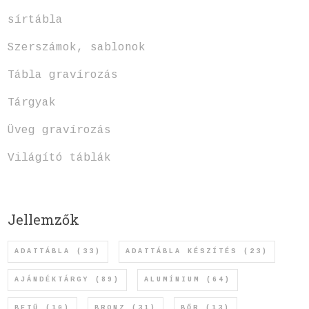
sírtábla
Szerszámok, sablonok
Tábla gravírozás
Tárgyak
Üveg gravírozás
Világító táblák
Jellemzők
ADATTÁBLA
(33)
ADATTÁBLA KÉSZÍTÉS
(23)
AJÁNDÉKTÁRGY
(89)
ALUMÍNIUM
(64)
BETŰ
(10)
BRONZ
(31)
BŐR
(13)