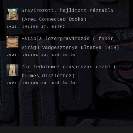
Gravírozott, hajlított réztábla
(Area Connected Books)
2026. JÚLIUS 27. HÉTFŐ
Fatábla lézergravírozás ( fehér
virágú vadgesztenye ültetve 1919)
2026. JÚLIUS 23. CSÜTÖRTÖK
Zár fedőlemez gravírozás rézbe (
filmes díszlethez)
2026. JÚLIUS 23. CSÜTÖRTÖK