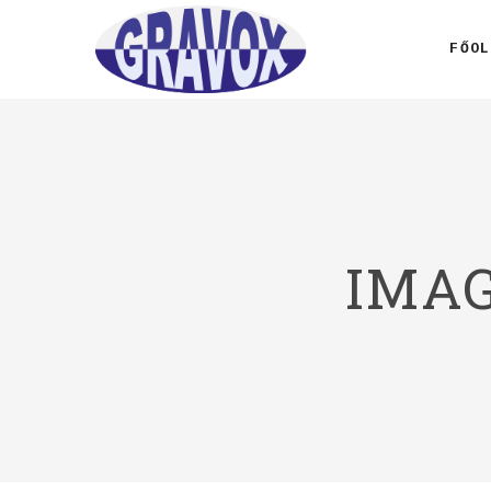
FŐOL
IMAG