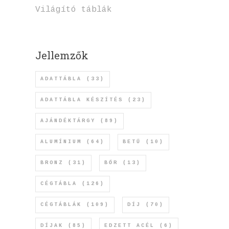
Világító táblák
Jellemzők
ADATTÁBLA
(33)
ADATTÁBLA KÉSZÍTÉS
(23)
AJÁNDÉKTÁRGY
(89)
ALUMÍNIUM
(64)
BETŰ
(10)
BRONZ
(31)
BŐR
(13)
CÉGTÁBLA
(126)
CÉGTÁBLÁK
(109)
DÍJ
(70)
DÍJAK
(85)
EDZETT ACÉL
(6)