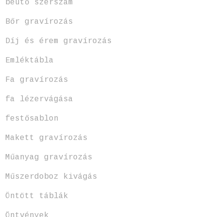
beütő szerszám
Bőr gravírozás
Díj és érem gravírozás
Emléktábla
Fa gravírozás
fa lézervágása
festősablon
Makett gravírozás
Műanyag gravírozás
Műszerdoboz kivágás
Öntött táblák
Öntvények