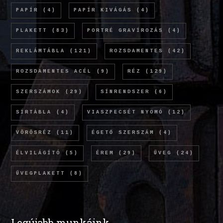
PAPÍR
(4)
PAPÍR KIVÁGÁS
(4)
PLAKETT
(83)
PORTRÉ GRAVÍROZÁS
(4)
REKLÁMTÁBLA
(121)
ROZSDAMENTES
(42)
ROZSDAMENTES ACÉL
(9)
RÉZ
(129)
SZERSZÁMOK
(29)
SÍNRENDSZER
(6)
SÍRTÁBLA
(4)
VIASZPECSÉT NYOMÓ
(12)
VÖRÖSRÉZ
(11)
ÉGETŐ SZERSZÁM
(4)
ÉLVILÁGÍTÓ
(5)
ÉREM
(29)
ÜVEG
(24)
ÜVEGPLAKETT
(8)
Legújabb munkáink