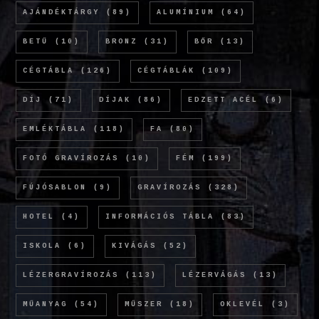
AJÁNDÉKTÁRGY
(89)
ALUMÍNIUM
(64)
BETŰ
(10)
BRONZ
(31)
BŐR
(13)
CÉGTÁBLA
(126)
CÉGTÁBLÁK
(109)
DÍJ
(71)
DÍJAK
(86)
EDZETT ACÉL
(6)
EMLÉKTÁBLA
(118)
FA
(80)
FOTÓ GRAVÍROZÁS
(10)
FÉM
(199)
FÚJÓSABLON
(9)
GRAVÍROZÁS
(328)
HOTEL
(4)
INFORMÁCIÓS TÁBLA
(83)
ISKOLA
(6)
KIVÁGÁS
(52)
LÉZERGRAVÍROZÁS
(113)
LÉZERVÁGÁS
(13)
MŰANYAG
(54)
MŰSZER
(18)
OKLEVÉL
(3)