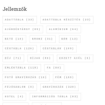
Jellemzők
ADATTÁBLA
(33)
ADATTÁBLA KÉSZÍTÉS
(23)
AJÁNDÉKTÁRGY
(89)
ALUMÍNIUM
(64)
BETŰ
(10)
BRONZ
(31)
BŐR
(13)
CÉGTÁBLA
(126)
CÉGTÁBLÁK
(109)
DÍJ
(71)
DÍJAK
(86)
EDZETT ACÉL
(6)
EMLÉKTÁBLA
(118)
FA
(80)
FOTÓ GRAVÍROZÁS
(10)
FÉM
(199)
FÚJÓSABLON
(9)
GRAVÍROZÁS
(328)
HOTEL
(4)
INFORMÁCIÓS TÁBLA
(83)