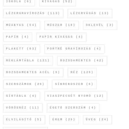
ISKOLA
(6)
KIVÁGÁS
(52)
LÉZERGRAVÍROZÁS
(113)
LÉZERVÁGÁS
(13)
MŰANYAG
(54)
MŰSZER
(18)
OKLEVÉL
(3)
PAPÍR
(4)
PAPÍR KIVÁGÁS
(4)
PLAKETT
(83)
PORTRÉ GRAVÍROZÁS
(4)
REKLÁMTÁBLA
(121)
ROZSDAMENTES
(42)
ROZSDAMENTES ACÉL
(9)
RÉZ
(129)
SZERSZÁMOK
(29)
SÍNRENDSZER
(6)
SÍRTÁBLA
(4)
VIASZPECSÉT NYOMÓ
(12)
VÖRÖSRÉZ
(11)
ÉGETŐ SZERSZÁM
(4)
ÉLVILÁGÍTÓ
(5)
ÉREM
(29)
ÜVEG
(24)