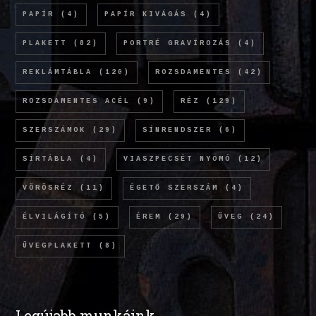
PAPÍR
(4)
PAPÍR KIVÁGÁS
(4)
PLAKETT
(82)
PORTRÉ GRAVÍROZÁS
(4)
REKLÁMTÁBLA
(120)
ROZSDAMENTES
(42)
ROZSDAMENTES ACÉL
(9)
RÉZ
(129)
SZERSZÁMOK
(29)
SÍNRENDSZER
(6)
SÍRTÁBLA
(4)
VIASZPECSÉT NYOMÓ
(12)
VÖRÖSRÉZ
(11)
ÉGETŐ SZERSZÁM
(4)
ÉLVILÁGÍTÓ
(5)
ÉREM
(29)
ÜVEG
(24)
ÜVEGPLAKETT
(8)
Legújabb munkáink