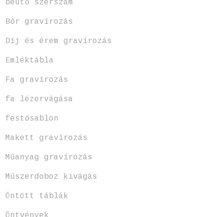
beütő szerszám
Bőr gravírozás
Díj és érem gravírozás
Emléktábla
Fa gravírozás
fa lézervágása
festősablon
Makett gravírozás
Műanyag gravírozás
Műszerdoboz kivágás
Öntött táblák
Öntvények