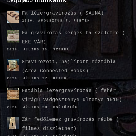
Fa lézergravírozás ( SAUNA)
2026. AUGUSZTUS 7. PÉNTEK
Fa gravírozás kérges fa szeletre (
EKE VÁR)
2026. JÚLIUS 29. SZERDA
Gravírozott, hajlított réztábla
(Area Connected Books)
2026. JÚLIUS 27. HÉTFŐ
Fatábla lézergravírozás ( fehér
virágú vadgesztenye ültetve 1919)
2026. JÚLIUS 23. CSÜTÖRTÖK
Zár fedőlemez gravírozás rézbe (
filmes díszlethez)