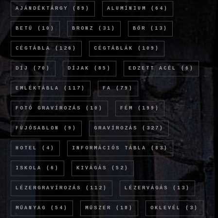
AJÁNDÉKTÁRGY
(89)
ALUMÍNIUM
(64)
BETŰ
(10)
BRONZ
(31)
BŐR
(13)
CÉGTÁBLA
(126)
CÉGTÁBLÁK
(109)
DÍJ
(70)
DÍJAK
(85)
EDZETT ACÉL
(6)
EMLÉKTÁBLA
(117)
FA
(79)
FOTÓ GRAVÍROZÁS
(10)
FÉM
(199)
FÚJÓSABLON
(9)
GRAVÍROZÁS
(327)
HOTEL
(4)
INFORMÁCIÓS TÁBLA
(83)
ISKOLA
(6)
KIVÁGÁS
(52)
LÉZERGRAVÍROZÁS
(112)
LÉZERVÁGÁS
(13)
MŰANYAG
(54)
MŰSZER
(18)
OKLEVÉL
(3)