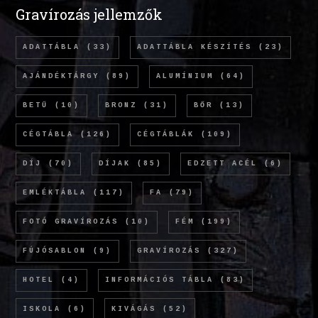
Gravírozás jellemzők
ADATTÁBLA
(33)
ADATTÁBLA KÉSZÍTÉS
(23)
AJÁNDÉKTÁRGY
(89)
ALUMÍNIUM
(64)
BETŰ
(10)
BRONZ
(31)
BŐR
(13)
CÉGTÁBLA
(126)
CÉGTÁBLÁK
(109)
DÍJ
(70)
DÍJAK
(85)
EDZETT ACÉL
(6)
EMLÉKTÁBLA
(117)
FA
(79)
FOTÓ GRAVÍROZÁS
(10)
FÉM
(199)
FÚJÓSABLON
(9)
GRAVÍROZÁS
(327)
HOTEL
(4)
INFORMÁCIÓS TÁBLA
(83)
ISKOLA
(6)
KIVÁGÁS
(52)