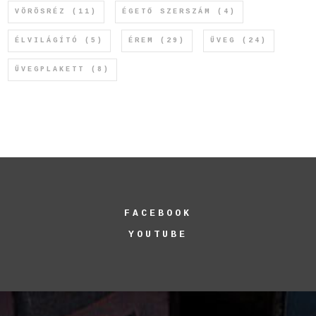
VÖRÖSRÉZ
(11)
ÉGETŐ SZERSZÁM
(4)
ÉLVILÁGÍTÓ
(5)
ÉREM
(29)
ÜVEG
(24)
ÜVEGPLAKETT
(8)
FACEBOOK
YOUTUBE