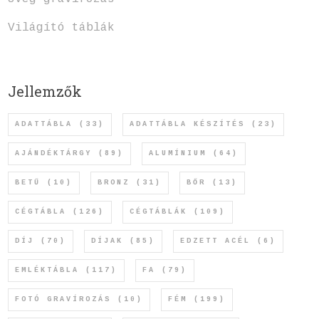
Világító táblák
Jellemzők
ADATTÁBLA
(33)
ADATTÁBLA KÉSZÍTÉS
(23)
AJÁNDÉKTÁRGY
(89)
ALUMÍNIUM
(64)
BETŰ
(10)
BRONZ
(31)
BŐR
(13)
CÉGTÁBLA
(126)
CÉGTÁBLÁK
(109)
DÍJ
(70)
DÍJAK
(85)
EDZETT ACÉL
(6)
EMLÉKTÁBLA
(117)
FA
(79)
FOTÓ GRAVÍROZÁS
(10)
FÉM
(199)