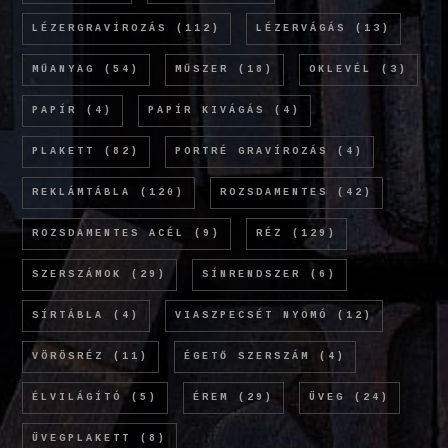
LÉZERGRAVÍROZÁS
(112)
LÉZERVÁGÁS
(13)
MŰANYAG
(54)
MŰSZER
(18)
OKLEVÉL
(3)
PAPÍR
(4)
PAPÍR KIVÁGÁS
(4)
PLAKETT
(82)
PORTRÉ GRAVÍROZÁS
(4)
REKLÁMTÁBLA
(120)
ROZSDAMENTES
(42)
ROZSDAMENTES ACÉL
(9)
RÉZ
(129)
SZERSZÁMOK
(29)
SÍNRENDSZER
(6)
SÍRTÁBLA
(4)
VIASZPECSÉT NYOMÓ
(12)
VÖRÖSRÉZ
(11)
ÉGETŐ SZERSZÁM
(4)
ÉLVILÁGÍTÓ
(5)
ÉREM
(29)
ÜVEG
(24)
ÜVEGPLAKETT
(8)