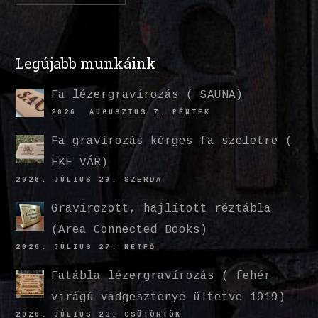
Legújabb munkáink
Fa lézergravírozás ( SAUNA)
2026. AUGUSZTUS 7. PÉNTEK
Fa gravírozás kérges fa szeletre (
EKE VÁR)
2026. JÚLIUS 29. SZERDA
Gravírozott, hajlított réztábla
(Area Connected Books)
2026. JÚLIUS 27. HÉTFŐ
Fatábla lézergravírozás ( fehér
virágú vadgesztenye ültetve 1919)
2026. JÚLIUS 23. CSÜTÖRTÖK