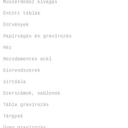
Műszerdoboz kivágás
Öntött táblák
Öntvények
Papírvágás és gravírozás
Réz
Rozsdamentes acél
Sinrendszerek
sírtábla
Szerszámok, sablonok
Tábla gravírozás
Tárgyak
Üveg gravírozás