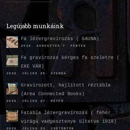
Legújabb munkáink
Fa lézergravírozás ( SAUNA)
2026. AUGUSZTUS 7. PÉNTEK
Fa gravírozás kérges fa szeletre (
EKE VÁR)
2026. JÚLIUS 29. SZERDA
Gravírozott, hajlított réztábla
(Area Connected Books)
2026. JÚLIUS 27. HÉTFŐ
Fatábla lézergravírozás ( fehér
virágú vadgesztenye ültetve 1919)
2026. JÚLIUS 23. CSÜTÖRTÖK