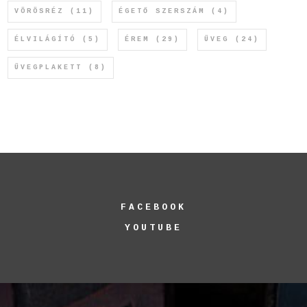
VÖRÖSRÉZ
(11)
ÉGETŐ SZERSZÁM
(4)
ÉLVILÁGÍTÓ
(5)
ÉREM
(29)
ÜVEG
(24)
ÜVEGPLAKETT
(8)
FACEBOOK
YOUTUBE