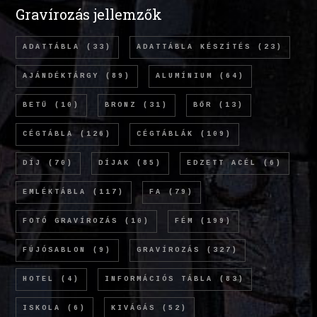
Gravírozás jellemzők
ADATTÁBLA
(33)
ADATTÁBLA KÉSZÍTÉS
(23)
AJÁNDÉKTÁRGY
(89)
ALUMÍNIUM
(64)
BETŰ
(10)
BRONZ
(31)
BŐR
(13)
CÉGTÁBLA
(126)
CÉGTÁBLÁK
(109)
DÍJ
(70)
DÍJAK
(85)
EDZETT ACÉL
(6)
EMLÉKTÁBLA
(117)
FA
(79)
FOTÓ GRAVÍROZÁS
(10)
FÉM
(199)
FÚJÓSABLON
(9)
GRAVÍROZÁS
(327)
HOTEL
(4)
INFORMÁCIÓS TÁBLA
(83)
ISKOLA
(6)
KIVÁGÁS
(52)