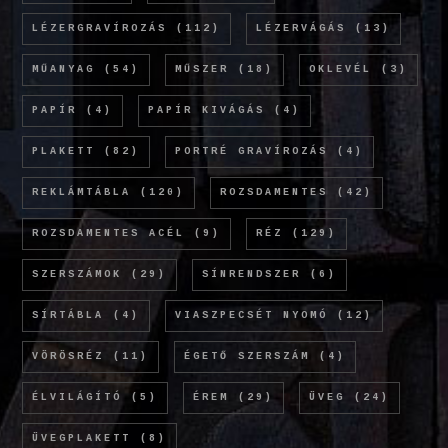
LÉZERGRAVÍROZÁS
(112)
LÉZERVÁGÁS
(13)
MŰANYAG
(54)
MŰSZER
(18)
OKLEVÉL
(3)
PAPÍR
(4)
PAPÍR KIVÁGÁS
(4)
PLAKETT
(82)
PORTRÉ GRAVÍROZÁS
(4)
REKLÁMTÁBLA
(120)
ROZSDAMENTES
(42)
ROZSDAMENTES ACÉL
(9)
RÉZ
(129)
SZERSZÁMOK
(29)
SÍNRENDSZER
(6)
SÍRTÁBLA
(4)
VIASZPECSÉT NYOMÓ
(12)
VÖRÖSRÉZ
(11)
ÉGETŐ SZERSZÁM
(4)
ÉLVILÁGÍTÓ
(5)
ÉREM
(29)
ÜVEG
(24)
ÜVEGPLAKETT
(8)