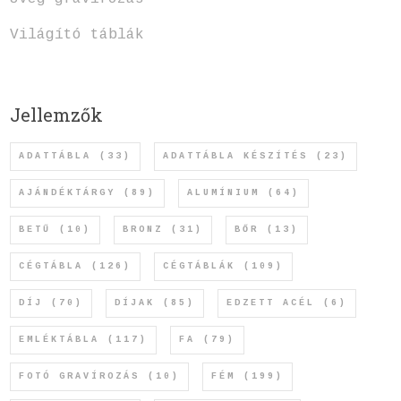
Világító táblák
Jellemzők
ADATTÁBLA
(33)
ADATTÁBLA KÉSZÍTÉS
(23)
AJÁNDÉKTÁRGY
(89)
ALUMÍNIUM
(64)
BETŰ
(10)
BRONZ
(31)
BŐR
(13)
CÉGTÁBLA
(126)
CÉGTÁBLÁK
(109)
DÍJ
(70)
DÍJAK
(85)
EDZETT ACÉL
(6)
EMLÉKTÁBLA
(117)
FA
(79)
FOTÓ GRAVÍROZÁS
(10)
FÉM
(199)