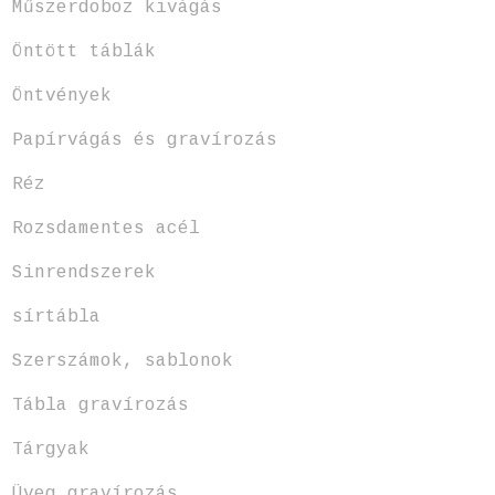
Műszerdoboz kivágás
Öntött táblák
Öntvények
Papírvágás és gravírozás
Réz
Rozsdamentes acél
Sinrendszerek
sírtábla
Szerszámok, sablonok
Tábla gravírozás
Tárgyak
Üveg gravírozás