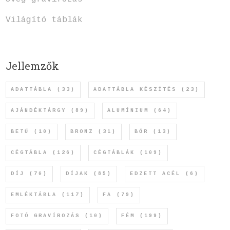
Világító táblák
Jellemzők
ADATTÁBLA
(33)
ADATTÁBLA KÉSZÍTÉS
(23)
AJÁNDÉKTÁRGY
(89)
ALUMÍNIUM
(64)
BETŰ
(10)
BRONZ
(31)
BŐR
(13)
CÉGTÁBLA
(126)
CÉGTÁBLÁK
(109)
DÍJ
(70)
DÍJAK
(85)
EDZETT ACÉL
(6)
EMLÉKTÁBLA
(117)
FA
(79)
FOTÓ GRAVÍROZÁS
(10)
FÉM
(199)