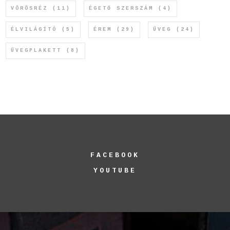
VÖRÖSRÉZ
(11)
ÉGETŐ SZERSZÁM
(4)
ÉLVILÁGÍTÓ
(5)
ÉREM
(29)
ÜVEG
(24)
ÜVEGPLAKETT
(8)
FACEBOOK
YOUTUBE