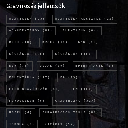
Gravírozás jellemzők
ADATTÁBLA
(33)
ADATTÁBLA KÉSZÍTÉS
(23)
AJÁNDÉKTÁRGY
(89)
ALUMÍNIUM
(64)
BETŰ
(10)
BRONZ
(31)
BŐR
(13)
CÉGTÁBLA
(126)
CÉGTÁBLÁK
(109)
DÍJ
(70)
DÍJAK
(85)
EDZETT ACÉL
(6)
EMLÉKTÁBLA
(117)
FA
(79)
FOTÓ GRAVÍROZÁS
(10)
FÉM
(199)
FÚJÓSABLON
(9)
GRAVÍROZÁS
(327)
HOTEL
(4)
INFORMÁCIÓS TÁBLA
(83)
ISKOLA
(6)
KIVÁGÁS
(52)