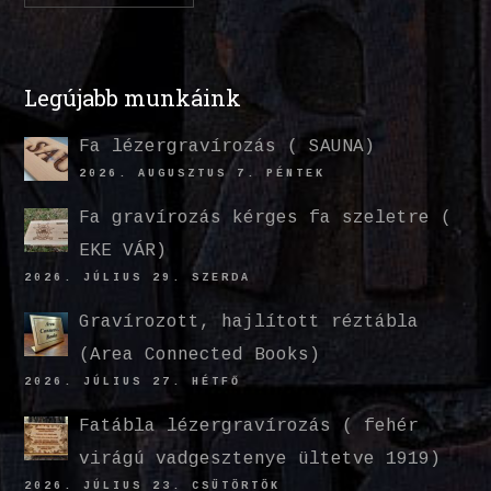
Legújabb munkáink
Fa lézergravírozás ( SAUNA)
2026. AUGUSZTUS 7. PÉNTEK
Fa gravírozás kérges fa szeletre (
EKE VÁR)
2026. JÚLIUS 29. SZERDA
Gravírozott, hajlított réztábla
(Area Connected Books)
2026. JÚLIUS 27. HÉTFŐ
Fatábla lézergravírozás ( fehér
virágú vadgesztenye ültetve 1919)
2026. JÚLIUS 23. CSÜTÖRTÖK