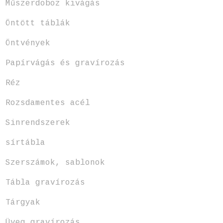
Műszerdoboz kivágás
Öntött táblák
Öntvények
Papírvágás és gravírozás
Réz
Rozsdamentes acél
Sinrendszerek
sírtábla
Szerszámok, sablonok
Tábla gravírozás
Tárgyak
Üveg gravírozás