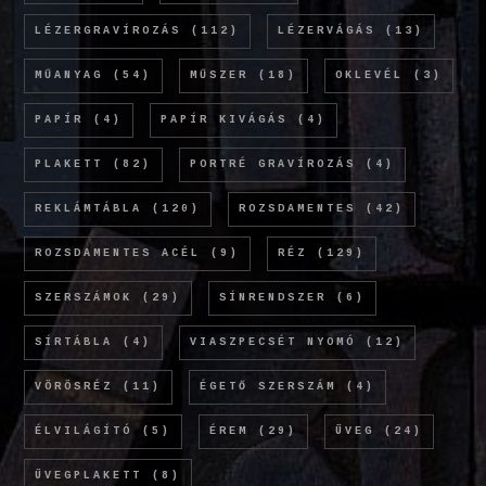
LÉZERGRAVÍROZÁS
(112)
LÉZERVÁGÁS
(13)
MŰANYAG
(54)
MŰSZER
(18)
OKLEVÉL
(3)
PAPÍR
(4)
PAPÍR KIVÁGÁS
(4)
PLAKETT
(82)
PORTRÉ GRAVÍROZÁS
(4)
REKLÁMTÁBLA
(120)
ROZSDAMENTES
(42)
ROZSDAMENTES ACÉL
(9)
RÉZ
(129)
SZERSZÁMOK
(29)
SÍNRENDSZER
(6)
SÍRTÁBLA
(4)
VIASZPECSÉT NYOMÓ
(12)
VÖRÖSRÉZ
(11)
ÉGETŐ SZERSZÁM
(4)
ÉLVILÁGÍTÓ
(5)
ÉREM
(29)
ÜVEG
(24)
ÜVEGPLAKETT
(8)