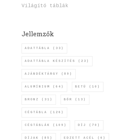
Világító táblák
Jellemzők
ADATTÁBLA
(33)
ADATTÁBLA KÉSZÍTÉS
(23)
AJÁNDÉKTÁRGY
(89)
ALUMÍNIUM
(64)
BETŰ
(10)
BRONZ
(31)
BŐR
(13)
CÉGTÁBLA
(126)
CÉGTÁBLÁK
(109)
DÍJ
(70)
DÍJAK
(85)
EDZETT ACÉL
(6)