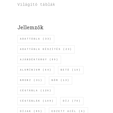
Világító táblák
Jellemzők
ADATTÁBLA
(33)
ADATTÁBLA KÉSZÍTÉS
(23)
AJÁNDÉKTÁRGY
(89)
ALUMÍNIUM
(64)
BETŰ
(10)
BRONZ
(31)
BŐR
(13)
CÉGTÁBLA
(126)
CÉGTÁBLÁK
(109)
DÍJ
(70)
DÍJAK
(85)
EDZETT ACÉL
(6)