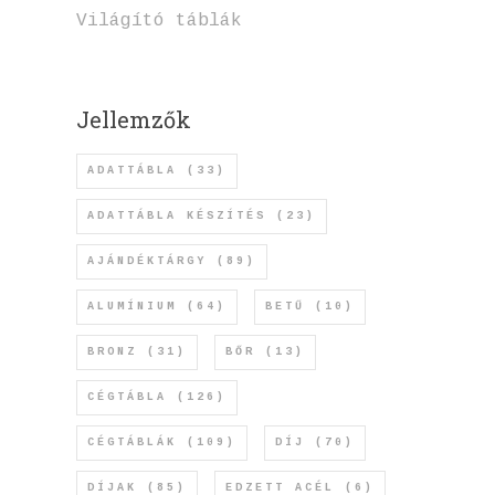
Világító táblák
Jellemzők
ADATTÁBLA
(33)
ADATTÁBLA KÉSZÍTÉS
(23)
AJÁNDÉKTÁRGY
(89)
ALUMÍNIUM
(64)
BETŰ
(10)
BRONZ
(31)
BŐR
(13)
CÉGTÁBLA
(126)
CÉGTÁBLÁK
(109)
DÍJ
(70)
DÍJAK
(85)
EDZETT ACÉL
(6)