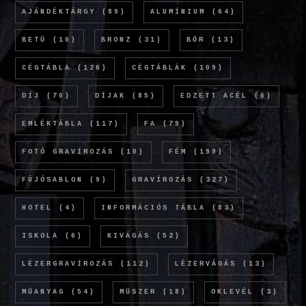
AJÁNDÉKTÁRGY
(89)
ALUMÍNIUM
(64)
BETŰ
(10)
BRONZ
(31)
BŐR
(13)
CÉGTÁBLA
(126)
CÉGTÁBLÁK
(109)
DÍJ
(70)
DÍJAK
(85)
EDZETT ACÉL
(6)
EMLÉKTÁBLA
(117)
FA
(79)
FOTÓ GRAVÍROZÁS
(10)
FÉM
(199)
FÚJÓSABLON
(9)
GRAVÍROZÁS
(327)
HOTEL
(4)
INFORMÁCIÓS TÁBLA
(83)
ISKOLA
(6)
KIVÁGÁS
(52)
LÉZERGRAVÍROZÁS
(112)
LÉZERVÁGÁS
(13)
MŰANYAG
(54)
MŰSZER
(18)
OKLEVÉL
(3)