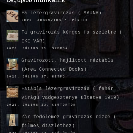
Fa lézergravírozás ( SAUNA)
2026. AUGUSZTUS 7. PÉNTEK
Fa gravírozás kérges fa szeletre (
EKE VÁR)
2026. JÚLIUS 29. SZERDA
Gravírozott, hajlított réztábla
(Area Connected Books)
2026. JÚLIUS 27. HÉTFŐ
Fatábla lézergravírozás ( fehér
virágú vadgesztenye ültetve 1919)
2026. JÚLIUS 23. CSÜTÖRTÖK
Zár fedőlemez gravírozás rézbe (
filmes díszlethez)