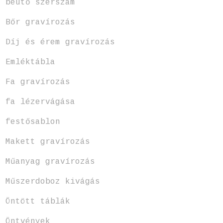
beütő szerszám
Bőr gravírozás
Díj és érem gravírozás
Emléktábla
Fa gravírozás
fa lézervágása
festősablon
Makett gravírozás
Műanyag gravírozás
Műszerdoboz kivágás
Öntött táblák
Öntvények