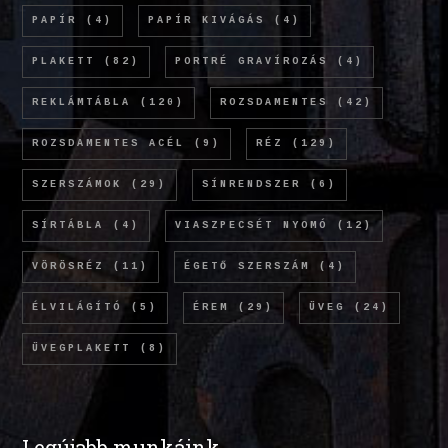
PAPÍR
(4)
PAPÍR KIVÁGÁS
(4)
PLAKETT
(82)
PORTRÉ GRAVÍROZÁS
(4)
REKLÁMTÁBLA
(120)
ROZSDAMENTES
(42)
ROZSDAMENTES ACÉL
(9)
RÉZ
(129)
SZERSZÁMOK
(29)
SÍNRENDSZER
(6)
SÍRTÁBLA
(4)
VIASZPECSÉT NYOMÓ
(12)
VÖRÖSRÉZ
(11)
ÉGETŐ SZERSZÁM
(4)
ÉLVILÁGÍTÓ
(5)
ÉREM
(29)
ÜVEG
(24)
ÜVEGPLAKETT
(8)
Legújabb munkáink