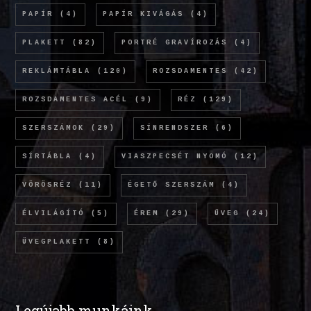
PAPÍR
(4)
PAPÍR KIVÁGÁS
(4)
PLAKETT
(82)
PORTRÉ GRAVÍROZÁS
(4)
REKLÁMTÁBLA
(120)
ROZSDAMENTES
(42)
ROZSDAMENTES ACÉL
(9)
RÉZ
(129)
SZERSZÁMOK
(29)
SÍNRENDSZER
(6)
SÍRTÁBLA
(4)
VIASZPECSÉT NYOMÓ
(12)
VÖRÖSRÉZ
(11)
ÉGETŐ SZERSZÁM
(4)
ÉLVILÁGÍTÓ
(5)
ÉREM
(29)
ÜVEG
(24)
ÜVEGPLAKETT
(8)
Legújabb munkáink