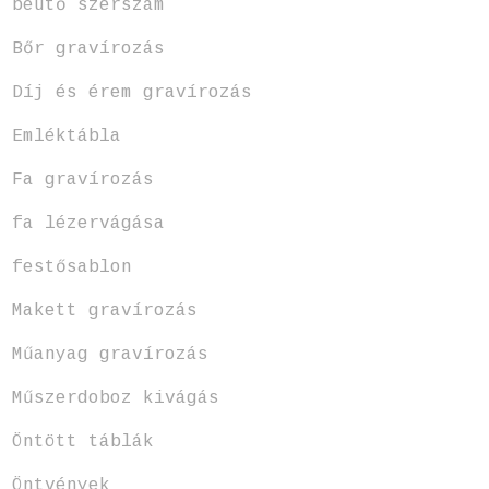
beütő szerszám
Bőr gravírozás
Díj és érem gravírozás
Emléktábla
Fa gravírozás
fa lézervágása
festősablon
Makett gravírozás
Műanyag gravírozás
Műszerdoboz kivágás
Öntött táblák
Öntvények