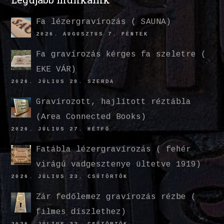
Fa lézergravírozás ( SAUNA)
2026. AUGUSZTUS 7. PÉNTEK
Fa gravírozás kérges fa szeletre (
EKE VÁR)
2026. JÚLIUS 29. SZERDA
Gravírozott, hajlított réztábla
(Area Connected Books)
2026. JÚLIUS 27. HÉTFŐ
Fatábla lézergravírozás ( fehér
virágú vadgesztenye ültetve 1919)
2026. JÚLIUS 23. CSÜTÖRTÖK
Zár fedőlemez gravírozás rézbe (
filmes díszlethez)