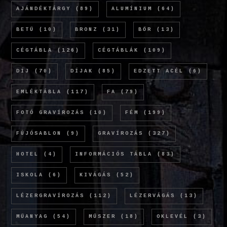
AJÁNDÉKTÁRGY
(89)
ALUMÍNIUM
(64)
BETŰ
(10)
BRONZ
(31)
BŐR
(13)
CÉGTÁBLA
(126)
CÉGTÁBLÁK
(109)
DÍJ
(70)
DÍJAK
(85)
EDZETT ACÉL
(6)
EMLÉKTÁBLA
(117)
FA
(79)
FOTÓ GRAVÍROZÁS
(10)
FÉM
(199)
FÚJÓSABLON
(9)
GRAVÍROZÁS
(327)
HOTEL
(4)
INFORMÁCIÓS TÁBLA
(83)
ISKOLA
(6)
KIVÁGÁS
(52)
LÉZERGRAVÍROZÁS
(112)
LÉZERVÁGÁS
(13)
MŰANYAG
(54)
MŰSZER
(18)
OKLEVÉL
(3)