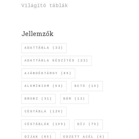
Világító táblák
Jellemzők
ADATTÁBLA
(33)
ADATTÁBLA KÉSZÍTÉS
(23)
AJÁNDÉKTÁRGY
(89)
ALUMÍNIUM
(64)
BETŰ
(10)
BRONZ
(31)
BŐR
(13)
CÉGTÁBLA
(126)
CÉGTÁBLÁK
(109)
DÍJ
(70)
DÍJAK
(85)
EDZETT ACÉL
(6)