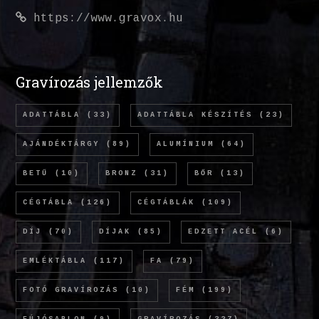
https://www.gravox.hu
Gravírozás jellemzők
ADATTÁBLA
(33)
ADATTÁBLA KÉSZÍTÉS
(23)
AJÁNDÉKTÁRGY
(89)
ALUMÍNIUM
(64)
BETŰ
(10)
BRONZ
(31)
BŐR
(13)
CÉGTÁBLA
(126)
CÉGTÁBLÁK
(109)
DÍJ
(70)
DÍJAK
(85)
EDZETT ACÉL
(6)
EMLÉKTÁBLA
(117)
FA
(79)
FOTÓ GRAVÍROZÁS
(10)
FÉM
(199)