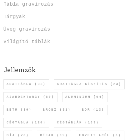
Tábla gravírozás
Tárgyak
Üveg gravírozás
Világító táblák
Jellemzők
ADATTÁBLA
(33)
ADATTÁBLA KÉSZÍTÉS
(23)
AJÁNDÉKTÁRGY
(89)
ALUMÍNIUM
(64)
BETŰ
(10)
BRONZ
(31)
BŐR
(13)
CÉGTÁBLA
(126)
CÉGTÁBLÁK
(109)
DÍJ
(70)
DÍJAK
(85)
EDZETT ACÉL
(6)