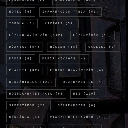
FÚJÓSABLON
(9)
GRAVÍROZÁS
(327)
HOTEL
(4)
INFORMÁCIÓS TÁBLA
(83)
ISKOLA
(6)
KIVÁGÁS
(52)
LÉZERGRAVÍROZÁS
(112)
LÉZERVÁGÁS
(13)
MŰANYAG
(54)
MŰSZER
(18)
OKLEVÉL
(3)
PAPÍR
(4)
PAPÍR KIVÁGÁS
(4)
PLAKETT
(82)
PORTRÉ GRAVÍROZÁS
(4)
REKLÁMTÁBLA
(120)
ROZSDAMENTES
(42)
ROZSDAMENTES ACÉL
(9)
RÉZ
(129)
SZERSZÁMOK
(29)
SÍNRENDSZER
(6)
SÍRTÁBLA
(4)
VIASZPECSÉT NYOMÓ
(12)