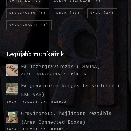
VÖRÖSRÉZ
(11)
ÉGETŐ SZERSZÁM
(4)
ÉLVILÁGÍTÓ
(5)
ÉREM
(29)
ÜVEG
(24)
ÜVEGPLAKETT
(8)
Legújabb munkáink
Fa lézergravírozás ( SAUNA)
2026. AUGUSZTUS 7. PÉNTEK
Fa gravírozás kérges fa szeletre (
EKE VÁR)
2026. JÚLIUS 29. SZERDA
Gravírozott, hajlított réztábla
(Area Connected Books)
2026. JÚLIUS 27. HÉTFŐ