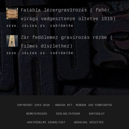
Fatábla lézergravírozás ( fehér
virágú vadgesztenye ültetve 1919)
2026. JÚLIUS 23. CSÜTÖRTÖK
Zár fedőlemez gravírozás rézbe (
filmes díszlethez)
2026. JÚLIUS 23. CSÜTÖRTÖK
COPYRIGHT 1994-2026 - GRAVOX KFT. MINDEN JOG FENNTARTVA
BEMUTATKOZÁS
SZOLGÁLTATÁSOK
KAPCSOLAT
ADATVÉDELMI SZABÁLYZAT
WEBOLDAL KÉSZÍTÉS