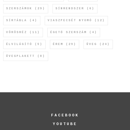
SZERSZÁMOK
(29)
SÍNRENDSZER
(6)
SÍRTÁBLA
(4)
VIASZPECSÉT NYOMÓ
(12)
VÖRÖSRÉZ
(11)
ÉGETŐ SZERSZÁM
(4)
ÉLVILÁGÍTÓ
(5)
ÉREM
(29)
ÜVEG
(24)
ÜVEGPLAKETT
(8)
FACEBOOK
YOUTUBE