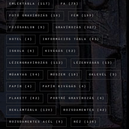
EMLÉKTÁBLA
(117)
FA
(79)
FOTÓ GRAVÍROZÁS
(10)
FÉM
(199)
FÚJÓSABLON
(9)
GRAVÍROZÁS
(327)
HOTEL
(4)
INFORMÁCIÓS TÁBLA
(83)
ISKOLA
(6)
KIVÁGÁS
(52)
LÉZERGRAVÍROZÁS
(112)
LÉZERVÁGÁS
(13)
MŰANYAG
(54)
MŰSZER
(18)
OKLEVÉL
(3)
PAPÍR
(4)
PAPÍR KIVÁGÁS
(4)
PLAKETT
(82)
PORTRÉ GRAVÍROZÁS
(4)
REKLÁMTÁBLA
(120)
ROZSDAMENTES
(42)
ROZSDAMENTES ACÉL
(9)
RÉZ
(129)