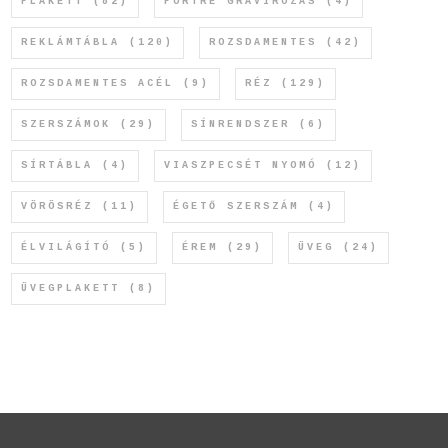
PLAKETT
(82)
PORTRÉ GRAVÍROZÁS
(4)
REKLÁMTÁBLA
(120)
ROZSDAMENTES
(42)
ROZSDAMENTES ACÉL
(9)
RÉZ
(129)
SZERSZÁMOK
(29)
SÍNRENDSZER
(6)
SÍRTÁBLA
(4)
VIASZPECSÉT NYOMÓ
(12)
VÖRÖSRÉZ
(11)
ÉGETŐ SZERSZÁM
(4)
ÉLVILÁGÍTÓ
(5)
ÉREM
(29)
ÜVEG
(24)
ÜVEGPLAKETT
(8)