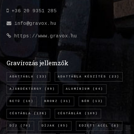
+36 20 9351 285
info@gravox.hu
https://www.gravox.hu
Gravírozás jellemzők
ADATTÁBLA
(33)
ADATTÁBLA KÉSZÍTÉS
(23)
AJÁNDÉKTÁRGY
(89)
ALUMÍNIUM
(64)
BETŰ
(10)
BRONZ
(31)
BŐR
(13)
CÉGTÁBLA
(126)
CÉGTÁBLÁK
(109)
DÍJ
(70)
DÍJAK
(85)
EDZETT ACÉL
(6)