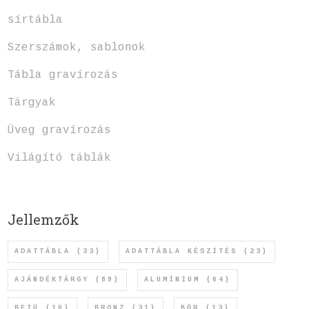
sírtábla
Szerszámok, sablonok
Tábla gravírozás
Tárgyak
Üveg gravírozás
Világító táblák
Jellemzők
ADATTÁBLA
(33)
ADATTÁBLA KÉSZÍTÉS
(23)
AJÁNDÉKTÁRGY
(89)
ALUMÍNIUM
(64)
BETŰ
(10)
BRONZ
(31)
BŐR
(13)