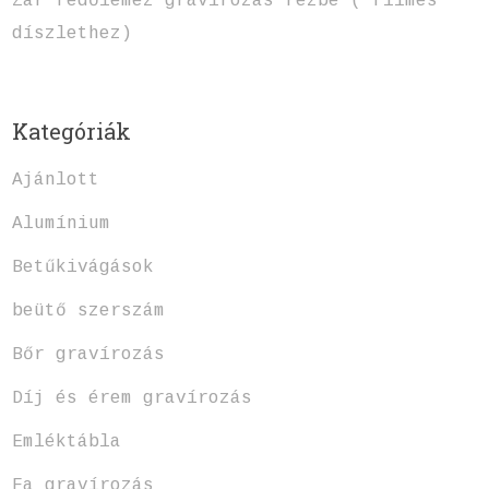
Zár fedőlemez gravírozás rézbe ( filmes
díszlethez)
Kategóriák
Ajánlott
Alumínium
Betűkivágások
beütő szerszám
Bőr gravírozás
Díj és érem gravírozás
Emléktábla
Fa gravírozás