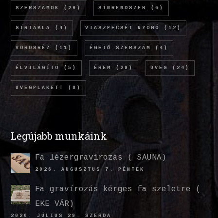
SZERSZÁMOK
(29)
SÍNRENDSZER
(6)
SÍRTÁBLA
(4)
VIASZPECSÉT NYOMÓ
(12)
VÖRÖSRÉZ
(11)
ÉGETŐ SZERSZÁM
(4)
ÉLVILÁGÍTÓ
(5)
ÉREM
(29)
ÜVEG
(24)
ÜVEGPLAKETT
(8)
Legújabb munkáink
Fa lézergravírozás ( SAUNA)
2026. AUGUSZTUS 7. PÉNTEK
Fa gravírozás kérges fa szeletre (
EKE VÁR)
2026. JÚLIUS 29. SZERDA