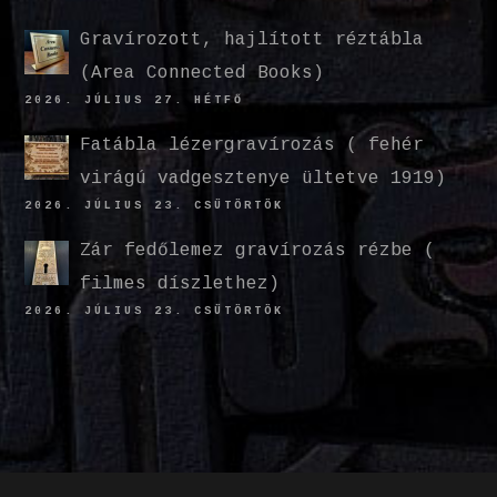
Gravírozott, hajlított réztábla
(Area Connected Books)
2026. JÚLIUS 27. HÉTFŐ
Fatábla lézergravírozás ( fehér
virágú vadgesztenye ültetve 1919)
2026. JÚLIUS 23. CSÜTÖRTÖK
Zár fedőlemez gravírozás rézbe (
filmes díszlethez)
2026. JÚLIUS 23. CSÜTÖRTÖK