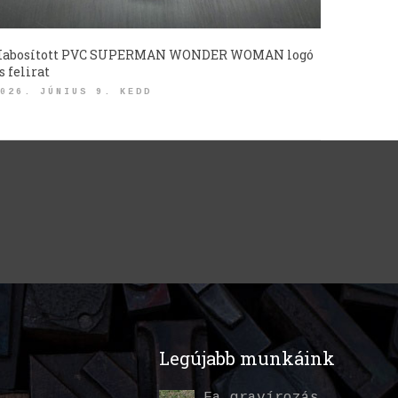
abosított PVC SUPERMAN WONDER WOMAN logó
s felirat
026. JÚNIUS 9. KEDD
Legújabb munkáink
Fa gravírozás