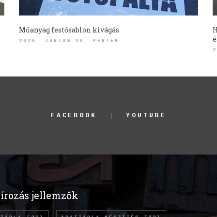
Műanyag festősablon kivágás
H
é
2026. JÚNIUS 26. PÉNTEK
2
FACEBOOK
YOUTUBE
írozás jellemzők