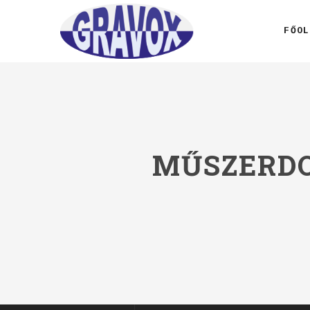
FŐOL
MŰSZERDO