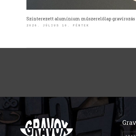
Színterezett alumínium műszerelőlap gravírozás
2026. JÚLIUS 10. PÉNTEK
Grav