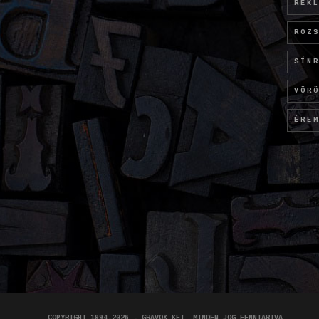
REK
ROZ
SÍN
VÖR
ÉRE
COPYRIGHT 1994-2026 - GRAVOX KFT. MINDEN JOG FENNTARTVA