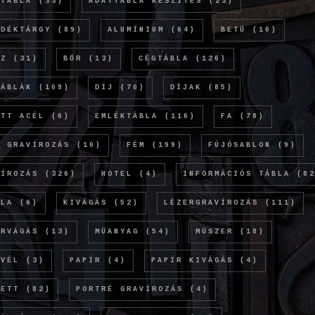
TTÁBLA
(33)
ADATTÁBLA KÉSZÍTÉS
(23)
NDÉKTÁRGY
(89)
ALUMÍNIUM
(64)
BETŰ
(10)
NZ
(31)
BŐR
(13)
CÉGTÁBLA
(126)
TÁBLÁK
(109)
DÍJ
(70)
DÍJAK
(85)
ETT ACÉL
(6)
EMLÉKTÁBLA
(116)
FA
(78)
Ó GRAVÍROZÁS
(10)
FÉM
(199)
FÚJÓSABLON
(9)
VÍROZÁS
(326)
HOTEL
(4)
INFORMÁCIÓS TÁBLA
(82
OLA
(6)
KIVÁGÁS
(52)
LÉZERGRAVÍROZÁS
(111)
ERVÁGÁS
(13)
MŰANYAG
(54)
MŰSZER
(18)
EVÉL
(3)
PAPÍR
(4)
PAPÍR KIVÁGÁS
(4)
KETT
(82)
PORTRÉ GRAVÍROZÁS
(4)