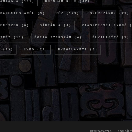
LÁMTÁBLA
(119)
ROZSDAMENTES
(42)
SDAMENTES ACÉL
(9)
RÉZ
(129)
SZERSZÁMOK
(29)
RENDSZER
(6)
SÍRTÁBLA
(4)
VIASZPECSÉT NYOMÓ
(
ÖSRÉZ
(11)
ÉGETŐ SZERSZÁM
(4)
ÉLVILÁGÍTÓ
(5)
M
(29)
ÜVEG
(24)
ÜVEGPLAKETT
(8)
BEMUTATKOZÁS
SZOLGÁLT