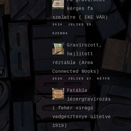
kérges fa
szeletre ( EKE VÁR)
2026. JÚLIUS 29.
SZERDA
Gravírozott,
hajlított
réztábla (Area
Connected Books)
)
2026. JÚLIUS 27. HÉTFŐ
Fatábla
lézergravírozás
( fehér virágú
vadgesztenye ültetve
1919)