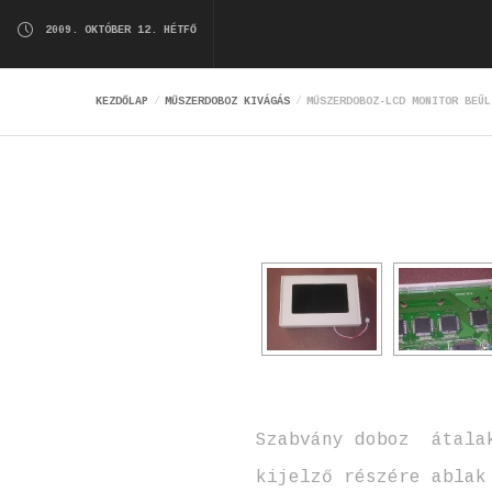
2009. OKTÓBER 12. HÉTFŐ
KEZDŐLAP
MŰSZERDOBOZ KIVÁGÁS
MŰSZERDOBOZ-LCD MONITOR BEÜL
Szabvány doboz átalak
kijelző részére ablak