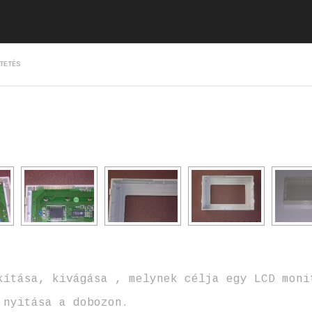
TETÉS
ítása, kivágása , melynek célja egy LCD moni
 nyitása a dobozon.