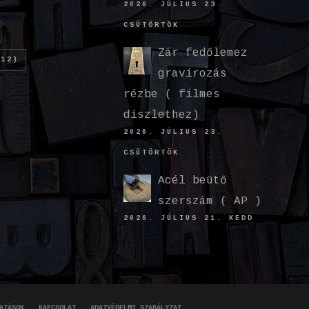
2026. JÚLIUS 23.
CSÜTÖRTÖK
Zár fedőlemez
12)
gravírozás
rézbe ( filmes
díszlethez)
2026. JÚLIUS 23.
CSÜTÖRTÖK
Acél beütő
szerszám ( AP )
2026. JÚLIUS 21. KEDD
ATÁSOK
KAPCSOLAT
ADATVÉDELMI SZABÁLYZAT