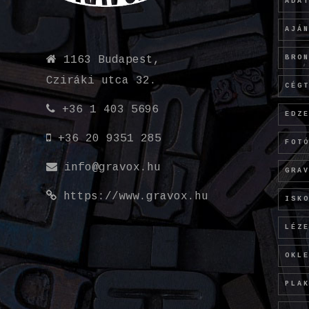
ADA
AJÁ
BRO
1163 Budapest,
Cziráki utca 32.
CÉG
+36 1 403 5696
EDZ
+36 20 9351 285
FOT
info@gravox.hu
GRA
https://www.gravox.hu
ISK
LÉZ
OKL
PLA