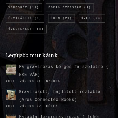
VÖRÖSRÉZ
(11)
ÉGETŐ SZERSZÁM
(4)
ÉLVILÁGÍTÓ
(5)
ÉREM
(29)
ÜVEG
(24)
ÜVEGPLAKETT
(8)
Legújabb munkáink
Fa gravírozás kérges fa szeletre (
EKE VÁR)
2026. JÚLIUS 29. SZERDA
Gravírozott, hajlított réztábla
(Area Connected Books)
2026. JÚLIUS 27. HÉTFŐ
Fatábla lézergravírozás ( fehér