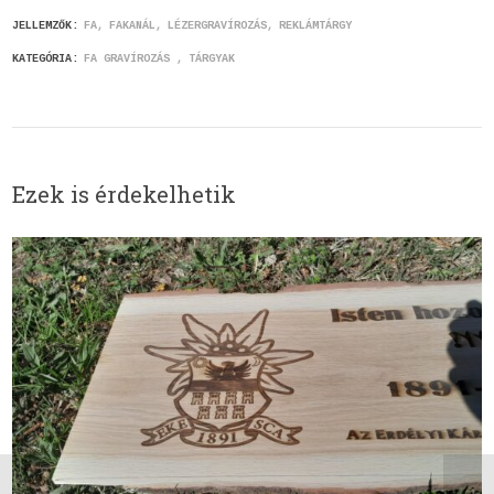
JELLEMZŐK:
FA
FAKANÁL
LÉZERGRAVÍROZÁS
REKLÁMTÁRGY
KATEGÓRIA:
FA GRAVÍROZÁS
TÁRGYAK
Ezek is érdekelhetik