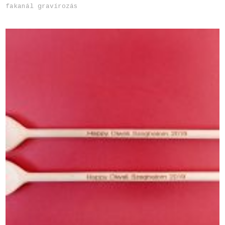
fakanál gravírozás