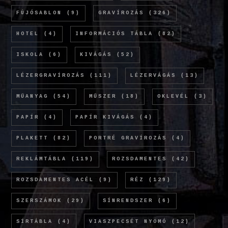
FÚJÓSABLON
(9)
GRAVÍROZÁS
(326)
HOTEL
(4)
INFORMÁCIÓS TÁBLA
(82)
ISKOLA
(6)
KIVÁGÁS
(52)
LÉZERGRAVÍROZÁS
(111)
LÉZERVÁGÁS
(13)
MŰANYAG
(54)
MŰSZER
(18)
OKLEVÉL
(3)
PAPÍR
(4)
PAPÍR KIVÁGÁS
(4)
PLAKETT
(82)
PORTRÉ GRAVÍROZÁS
(4)
REKLÁMTÁBLA
(119)
ROZSDAMENTES
(42)
ROZSDAMENTES ACÉL
(9)
RÉZ
(129)
SZERSZÁMOK
(29)
SÍNRENDSZER
(6)
SÍRTÁBLA
(4)
VIASZPECSÉT NYOMÓ
(12)