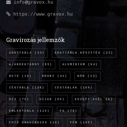
info@gravox.hu
https://www.gravox.hu
Gravírozás jellemzők
ADATTÁBLA
(33)
ADATTÁBLA KÉSZÍTÉS
(23)
AJÁNDÉKTÁRGY
(89)
ALUMÍNIUM
(64)
BETŰ
(10)
BRONZ
(31)
BŐR
(13)
CÉGTÁBLA
(126)
CÉGTÁBLÁK
(109)
DÍJ
(70)
DÍJAK
(85)
EDZETT ACÉL
(6)
EMLÉKTÁBLA
(116)
FA
(78)
FOTÓ GRAVÍROZÁS
(10)
FÉM
(199)