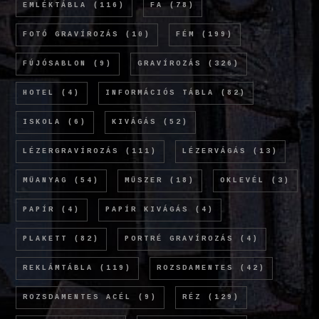
EMLÉKTÁBLA
(116)
FA
(78)
FOTÓ GRAVÍROZÁS
(10)
FÉM
(199)
FÚJÓSABLON
(9)
GRAVÍROZÁS
(326)
HOTEL
(4)
INFORMÁCIÓS TÁBLA
(82)
ISKOLA
(6)
KIVÁGÁS
(52)
LÉZERGRAVÍROZÁS
(111)
LÉZERVÁGÁS
(13)
MŰANYAG
(54)
MŰSZER
(18)
OKLEVÉL
(3)
PAPÍR
(4)
PAPÍR KIVÁGÁS
(4)
PLAKETT
(82)
PORTRÉ GRAVÍROZÁS
(4)
REKLÁMTÁBLA
(119)
ROZSDAMENTES
(42)
ROZSDAMENTES ACÉL
(9)
RÉZ
(129)