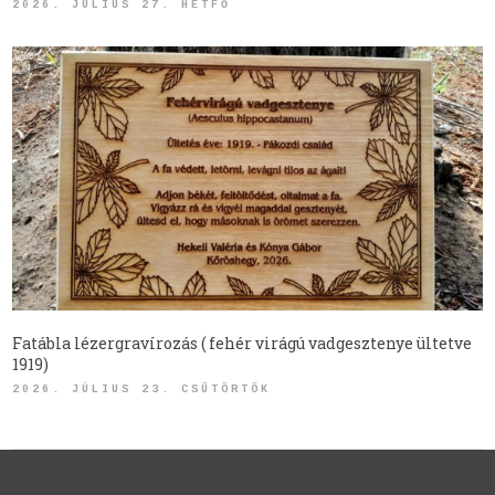
2026. JÚLIUS 27. HÉTFŐ
Fatábla lézergravírozás ( fehér virágú vadgesztenye ültetve
1919)
2026. JÚLIUS 23. CSÜTÖRTÖK