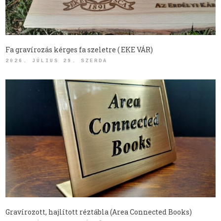
Fa gravírozás kérges fa szeletre ( EKE VÁR)
2026. JÚLIUS 29. SZERDA
Gravírozott, hajlított réztábla (Area Connected Books)