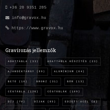
+36 20 9351 285
info@gravox.hu
https://www.gravox.hu
Gravírozás jellemzők
ADATTÁBLA
(33)
ADATTÁBLA KÉSZÍTÉS
(23)
AJÁNDÉKTÁRGY
(89)
ALUMÍNIUM
(64)
BETŰ
(10)
BRONZ
(31)
BŐR
(13)
CÉGTÁBLA
(126)
CÉGTÁBLÁK
(109)
DÍJ
(70)
DÍJAK
(85)
EDZETT ACÉL
(6)