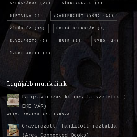
SZERSZÁMOK
(29)
SÍNRENDSZER
(6)
SÍRTÁBLA
(4)
VIASZPECSÉT NYOMÓ
(12)
VÖRÖSRÉZ
(11)
ÉGETŐ SZERSZÁM
(4)
ÉLVILÁGÍTÓ
(5)
ÉREM
(29)
ÜVEG
(24)
ÜVEGPLAKETT
(8)
Legújabb munkáink
Fa gravírozás kérges fa szeletre (
EKE VÁR)
2026. JÚLIUS 29. SZERDA
Gravírozott, hajlított réztábla
(Area Connected Books)