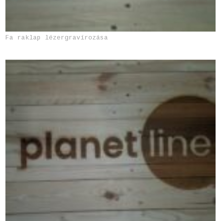
Fa raklap lézergravírozása