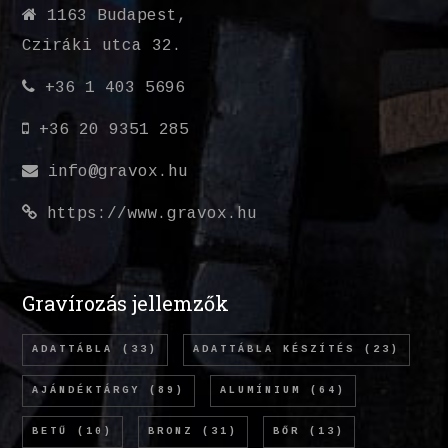
1163 Budapest,
Cziráki utca 32.
+36 1 403 5696
+36 20 9351 285
info@gravox.hu
https://www.gravox.hu
Gravírozás jellemzők
ADATTÁBLA
(33)
ADATTÁBLA KÉSZÍTÉS
(23)
AJÁNDÉKTÁRGY
(89)
ALUMÍNIUM
(64)
BETŰ
(10)
BRONZ
(31)
BŐR
(13)