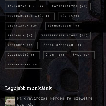
REKLÁMTÁBLA
(119)
ROZSDAMENTES
(42)
ROZSDAMENTES ACÉL
(9)
RÉZ
(129)
SZERSZÁMOK
(29)
SÍNRENDSZER
(6)
SÍRTÁBLA
(4)
VIASZPECSÉT NYOMÓ
(12)
VÖRÖSRÉZ
(11)
ÉGETŐ SZERSZÁM
(4)
ÉLVILÁGÍTÓ
(5)
ÉREM
(29)
ÜVEG
(24)
ÜVEGPLAKETT
(8)
Legújabb munkáink
Fa gravírozás kérges fa szeletre (
EKE VÁR)