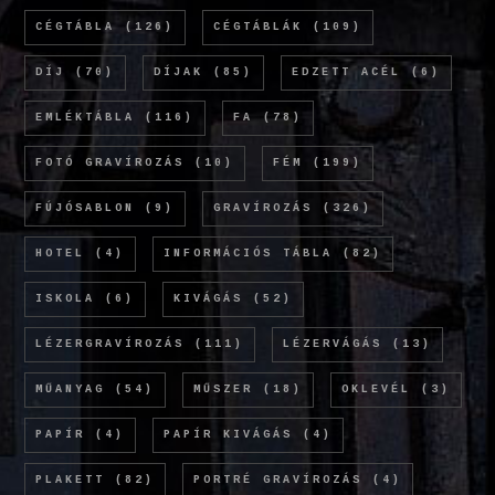
CÉGTÁBLA
(126)
CÉGTÁBLÁK
(109)
DÍJ
(70)
DÍJAK
(85)
EDZETT ACÉL
(6)
EMLÉKTÁBLA
(116)
FA
(78)
FOTÓ GRAVÍROZÁS
(10)
FÉM
(199)
FÚJÓSABLON
(9)
GRAVÍROZÁS
(326)
HOTEL
(4)
INFORMÁCIÓS TÁBLA
(82)
ISKOLA
(6)
KIVÁGÁS
(52)
LÉZERGRAVÍROZÁS
(111)
LÉZERVÁGÁS
(13)
MŰANYAG
(54)
MŰSZER
(18)
OKLEVÉL
(3)
PAPÍR
(4)
PAPÍR KIVÁGÁS
(4)
PLAKETT
(82)
PORTRÉ GRAVÍROZÁS
(4)