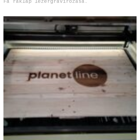
Fa raklap lézergravírozása.