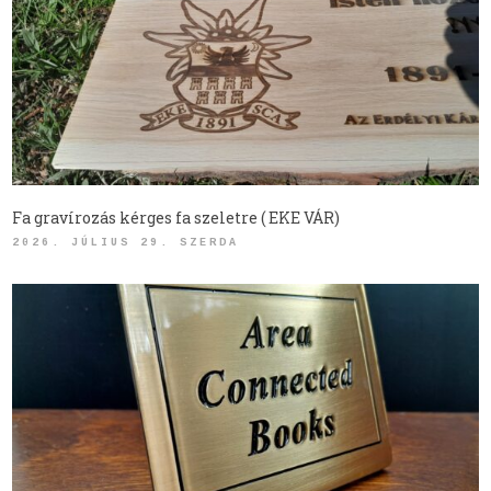
Fa gravírozás kérges fa szeletre ( EKE VÁR)
2026. JÚLIUS 29. SZERDA